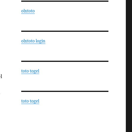
olxtoto
olxtoto login
toto togel
l
s
toto togel