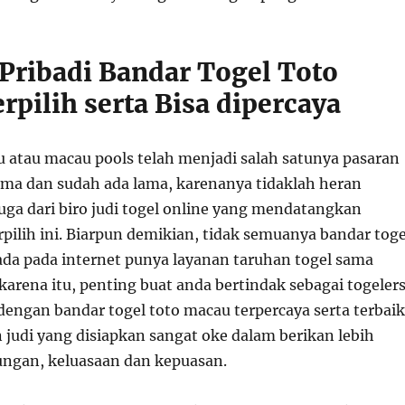
 Pribadi Bandar Togel Toto
pilih serta Bisa dipercaya
u atau macau pools telah menjadi salah satunya pasaran
ama dan sudah ada lama, karenanya tidaklah heran
uga dari biro judi togel online yang mendatangkan
rpilih ini. Biarpun demikian, tidak semuanya bandar toge
da pada internet punya layanan taruhan togel sama
karena itu, penting buat anda bertindak sebagai togeler
dengan bandar togel toto macau terpercaya serta terbaik
 judi yang disiapkan sangat oke dalam berikan lebih
ngan, keluasaan dan kepuasan.