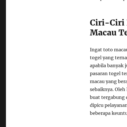
Ciri-Ciri
Macau Ter
Ingat toto maca
togel yang tern
apabila banyak j
pasaran togel te
macau yang bera
sebaiknya. Oleh 
buat tergabung 
dipicu pelayanan
beberapa keuntu