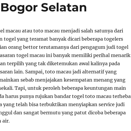
 Bogor Selatan
l macau atau toto macau menjadi salah satunya dari
n togel yang teramat banyak dicari beberapa togelers
gian orang bettor terutamanya dari pengagum judi togel
pasaran togel macau ini banyak memiliki perihal menarik
an terpilih yang tak diketemukan awal kalinya pada
saran lain. Sampai, toto macau jadi alternatif yang
imainkan sebab menjajakan kesempatan menang yang
sekali. Tapi, untuk peroleh beberapa keuntungan main
da harus punya rujukan bandar togel toto macau terheba
ia yang telah bisa terbuktikan menyiapkan service judi
nggul dan sangat bermutu yang patut dicoba beberapa
 air.