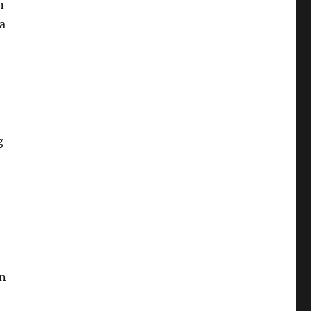
n
a
g
an