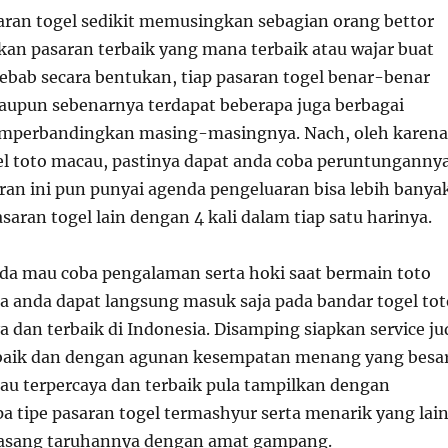
aran togel sedikit memusingkan sebagian orang bettor
n pasaran terbaik yang mana terbaik atau wajar buat
ebab secara bentukan, tiap pasaran togel benar-benar
laupun sebenarnya terdapat beberapa juga berbagai
emperbandingkan masing-masingnya. Nach, oleh karena
el toto macau, pastinya dapat anda coba peruntungannya
aran ini pun punyai agenda pengeluaran bisa lebih banya
aran togel lain dengan 4 kali dalam tiap satu harinya.
nda mau coba pengalaman serta hoki saat bermain toto
ja anda dapat langsung masuk saja pada bandar togel tot
 dan terbaik di Indonesia. Disamping siapkan service ju
rbaik dan dengan agunan kesempatan menang yang besar
au terpercaya dan terbaik pula tampilkan dengan
a tipe pasaran togel termashyur serta menarik yang lai
pasang taruhannya dengan amat gampang.