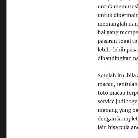
untuk memutuska
untuk dipermain
memanglah namp
hal yang mempe
pasaran togel t
lebih-lebih pas
dibandingkan pas
Setelah itu, bi
macau, tentulah
toto macau terpe
service judi to
menang yang bes
dengan komplet 
lain bisa pula 