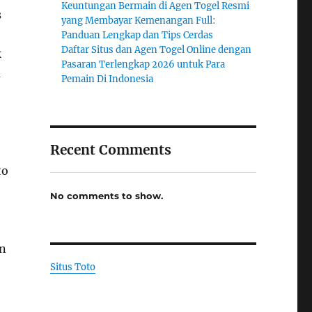
Keuntungan Bermain di Agen Togel Resmi
s
yang Membayar Kemenangan Full:
Panduan Lengkap dan Tips Cerdas
Daftar Situs dan Agen Togel Online dengan
k
Pasaran Terlengkap 2026 untuk Para
a
Pemain Di Indonesia
Recent Comments
to
No comments to show.
an
Situs Toto