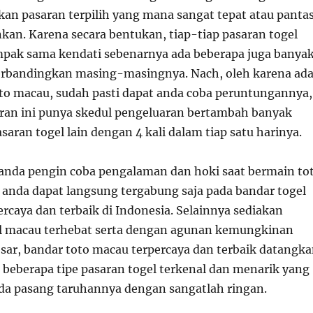
n pasaran terpilih yang mana sangat tepat atau panta
kan. Karena secara bentukan, tiap-tiap pasaran togel
ak sama kendati sebenarnya ada beberapa juga banya
rbandingkan masing-masingnya. Nach, oleh karena ad
oto macau, sudah pasti dapat anda coba peruntungannya,
aran ini punya skedul pengeluaran bertambah banyak
aran togel lain dengan 4 kali dalam tiap satu harinya.
la anda pengin coba pengalaman dan hoki saat bermain to
 anda dapat langsung tergabung saja pada bandar togel
rcaya dan terbaik di Indonesia. Selainnya sediakan
gel macau terhebat serta dengan agunan kemungkinan
ar, bandar toto macau terpercaya dan terbaik datangk
beberapa tipe pasaran togel terkenal dan menarik yang
anda pasang taruhannya dengan sangatlah ringan.