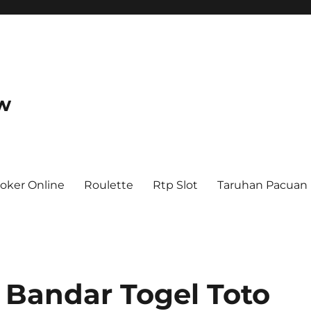
w
oker Online
Roulette
Rtp Slot
Taruhan Pacuan
Bandar Togel Toto