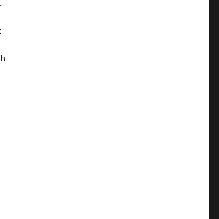
.
k
ah