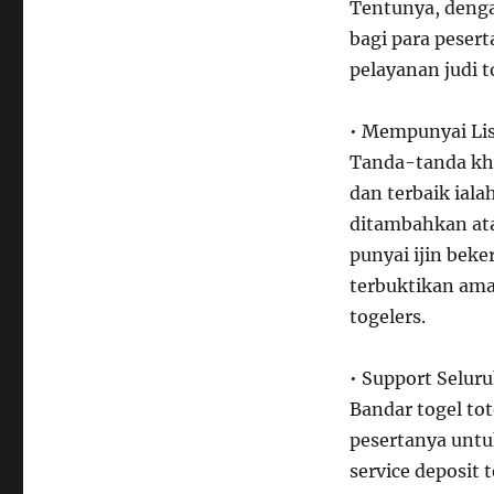
Tentunya, denga
bagi para peser
pelayanan judi 
• Mempunyai Lis
Tanda-tanda khu
dan terbaik iala
ditambahkan ata
punyai ijin beker
terbuktikan ama
togelers.
• Support Selu
Bandar togel tot
pesertanya untu
service deposit