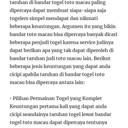
taruhan di bandar togel toto macau paling
dipercaya dapat membuat siapa-siapa saja
togelers simpel mendapat dan nikmati
beberapa keuntungan. Argumen itu yang bikin
bandar toto macau bisa dipercaya banyak dicari
beberapa penjudi togel karena service judinya
dapat berikan apa yang tak dapat diperoleh di
bandar taruhan judi toto macau lain. Berikut
beberapa jenis keuntungan yang dapat anda
cicipi apabila taruhan di bandar togel toto
macau bisa dipercaya antara lain:
• Pilihan Permainan Togel yang Komplet
Keuntungan pertama kali yang dapat anda
cicipi seandainya taruhan togel lewat bandar
togel toto macau dapat dipercaya tentunya