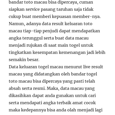
bandar toto macau bisa dipercaya, cuman
siapkan service pasang taruhan saja tidak
cukup buat memberi kepuasan member-nya.
Namun, adanya data result keluaran toto
macau tiap-tiap penjudi dapat mendapatkan
angka terunggul serta buat data macau
menjadi rujukan di saat main togel untuk
tingkatkan kesempatan kemenangan jadi lebih
semakin besar.
Data keluaran togel macau menurut live result
macau yang didatangkan oleh bandar togel
toto macau bisa dipercaya yang pasti telah
absah serta resmi. Maka, data macau yang
dikasihkan dapat anda gunakan untuk cari
serta mendapati angka terbaik amat cocok
maka kedepannya bisa anda olah menjadi lagi