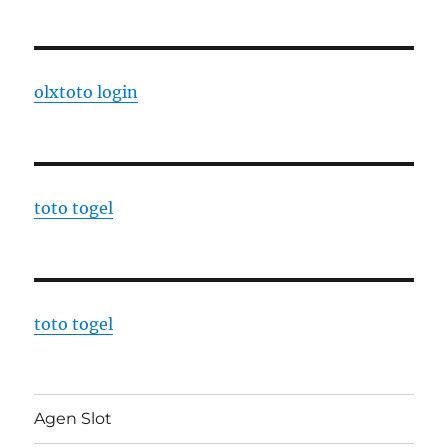
olxtoto login
toto togel
toto togel
Agen Slot