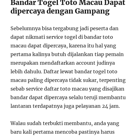
Bandar Togel Toto Macau Dapat
dipercaya dengan Gampang
Sebelumnya bisa tergabung jadi peserta dan
dapat nikmati service togel di bandar toto
macau dapat dipercaya, karena itu hal yang
pertama kalinya butuh dijalankan tiap pemain
merupakan mendaftarkan account judinya
lebih dahulu. Daftar lewat bandar togel toto
macau paling dipercaya tidak sukar, terpenting
sebab service daftar toto macau yang disajikan
bandar dapat dipercaya selalu teruji membantu
lantaran terdapatnya juga pelayanan 24 jam.
Walau sudah terbukti membantu, anda yang
baru kali pertama mencoba pastinya harus