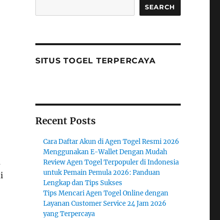
SEARCH
SITUS TOGEL TERPERCAYA
Recent Posts
Cara Daftar Akun di Agen Togel Resmi 2026
Menggunakan E-Wallet Dengan Mudah
u
Review Agen Togel Terpopuler di Indonesia
untuk Pemain Pemula 2026: Panduan
i
Lengkap dan Tips Sukses
Tips Mencari Agen Togel Online dengan
Layanan Customer Service 24 Jam 2026
yang Terpercaya