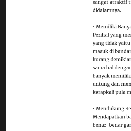
sangat atraktif
didalamnya.
• Memiliki Bany
Perihal yang me
yang tidak yaitu
masuk di bandar 
kurang demikian
sama hal dengan
banyak memiliki
untung dan men
kerapkali pula 
• Mendukung Se
Mendapatkan ban
benar-benar ga