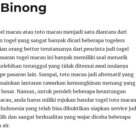
i Binong
l macau atau toto macau menjadi satu diantara dari
n togel yang sangat banyak dicari beberapa togelers
ian orang bettor terutamanya dari pencinta judi togel
pasaran togel macau ini banyak memiliki soal menarik
lebihan terunggul yang tidak ditemui awal mulanya
pe pasaran lain. Sampai, toto macau jadi alternatif yang
imainkan lantaran tawarkan kemungkinan menang yang
 besar. Namun, untuk peroleh beberapa keuntungan
acau, anda harus miliki rujukan bandar togel toto maca
i Indonesia yang telah bisa dibuktikan siapkan service jud
lih dan sangat berkualitas yang wajar dicoba beberapa
 air.