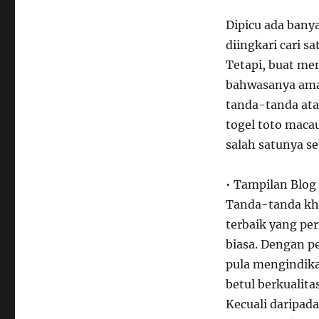
Dipicu ada bany
diingkari cari s
Tetapi, buat me
bahwasanya ama
tanda-tanda atau
togel toto maca
salah satunya se
• Tampilan Blog
Tanda-tanda khu
terbaik yang pe
biasa. Dengan p
pula mengindikas
betul berkualit
Kecuali daripada