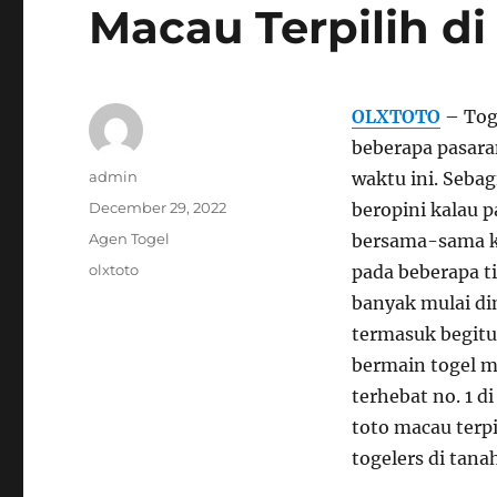
Macau Terpilih d
OLXTOTO
– Toge
beberapa pasara
Author
admin
waktu ini. Sebag
Posted
December 29, 2022
beropini kalau 
on
Categories
Agen Togel
bersama-sama ke
Tags
olxtoto
pada beberapa ti
banyak mulai d
termasuk begitu
bermain togel m
terhebat no. 1 d
toto macau terpi
togelers di tanah