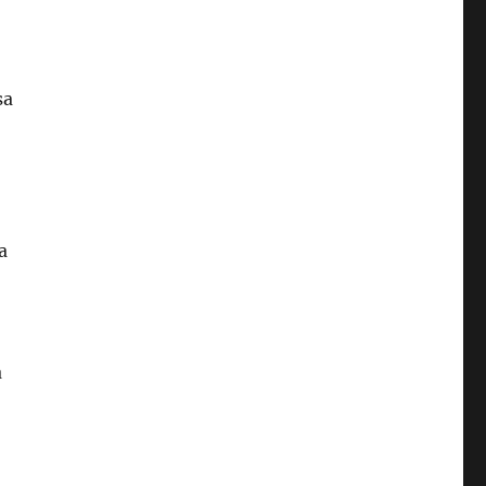
sa
a
a