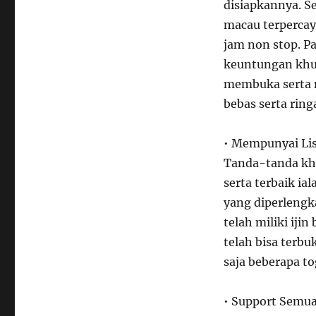
disiapkannya. S
macau terpercay
jam non stop. Pa
keuntungan khus
membuka serta n
bebas serta ring
• Mempunyai Lis
Tanda-tanda khu
serta terbaik ia
yang diperlengk
telah miliki iji
telah bisa terb
saja beberapa to
• Support Semu