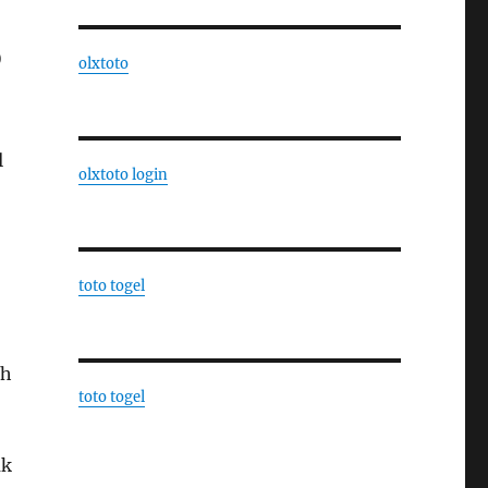
o
olxtoto
l
olxtoto login
toto togel
ih
toto togel
ak