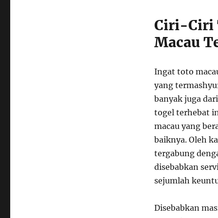
Ciri-Cir
Macau Te
Ingat toto macau
yang termashyur
banyak juga dar
togel terhebat i
macau yang berad
baiknya. Oleh ka
tergabung denga
disebabkan serv
sejumlah keunt
Disebabkan masi