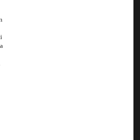
n
i
ma
a