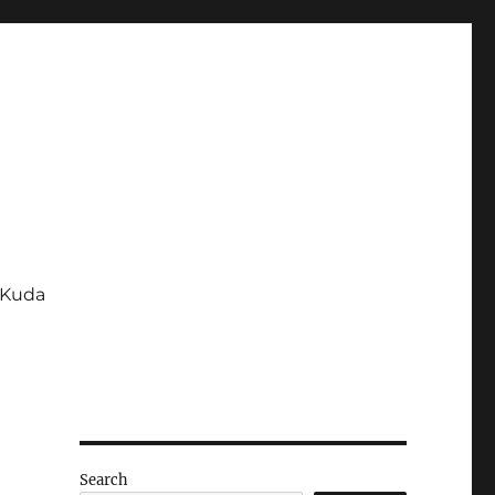
 Kuda
Search