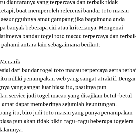
atu diantaranya yang terpercaya dan terbaik tidak
etapi, buat memperoleh referensi bandar toto macau
ya sesungguhnya amat gampang jika bagaimana anda
pa banyak beberapa ciri atau kriterianya. Mengenai
istimewa bandar togel toto macau terpercaya dan terbai
 pahami antara lain sebagaimana berikut:
 Menarik
ial dari bandar togel toto macau terpercaya serta terba
itu miliki penampakan web yang sangat atraktif. Denga
ya yang sangat luar biasa itu, pastinya pun
au service judi togel macau yang disajikan betul-betul
ta amat dapat memberinya sejumlah keuntungan.
bang itu, biro judi toto macau yang punya penampakan
biasa pun akan tidak bikin ragu-ragu beberapa togelers
dalamnya.