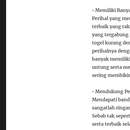
• Memiliki Bany
Perihal yang me
terbaik yang tak
yang tergabung 
togel kurang de
perihalnya deng
banyak memiliki
untung serta me
sering membikin
• Mendukung Pe
Mendapati banda
sangatlah ringa
Sebab tak seper
serta terbaik s