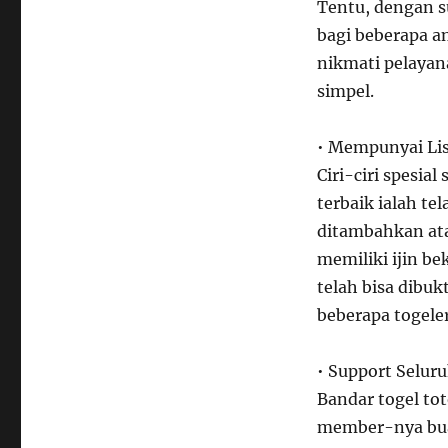
Tentu, dengan s
bagi beberapa a
nikmati pelayan
simpel.
• Mempunyai Lis
Ciri-ciri spesia
terbaik ialah te
ditambahkan ata
memiliki ijin b
telah bisa dibuk
beberapa togeler
• Support Selu
Bandar togel tot
member-nya bua