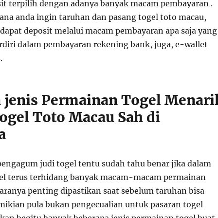
it terpilih dengan adanya banyak macam pembayaran .
ana anda ingin taruhan dan pasang togel toto macau,
dapat deposit melalui macam pembayaran apa saja yang
erdiri dalam pembayaran rekening bank, juga, e-wallet
.
 jenis Permainan Togel Menari
ogel Toto Macau Sah di
a
pengagum judi togel tentu sudah tahu benar jika dalam
ogel terus terhidang banyak macam-macam permainan
taranya penting dipastikan saat sebelum taruhan bisa
emikian pula bukan pengecualian untuk pasaran togel