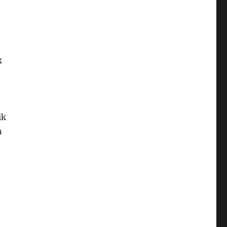
k
ik
n