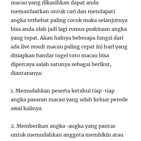
macau yang dikasihkan dapat anda
memanfaatkan untuk cari dan mendapati
angka terhebat paling cocok maka selanjutnya
bisa anda olah jadi lagi rumus prakiraan angka
yang tepat. Akan halnya beberapa fungsi dari
ada live result macau paling cepat ini hari yang
disiapkan bandar togel toto macau bisa
dipercaya salah satunya sebagai berikut,
diantaranya:
1. Memudahkan peserta ketahui tiap-tiap
angka pasaran macau yang udah keluar perode
awal kalinya.
2. Memberikan angka-angka yang pantas
untuk memudahkan anggota membikin atau