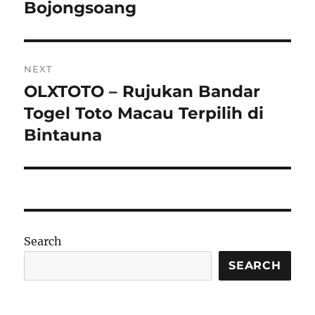
Bojongsoang
NEXT
OLXTOTO – Rujukan Bandar
Next
post:
Togel Toto Macau Terpilih di
Bintauna
Search
SEARCH