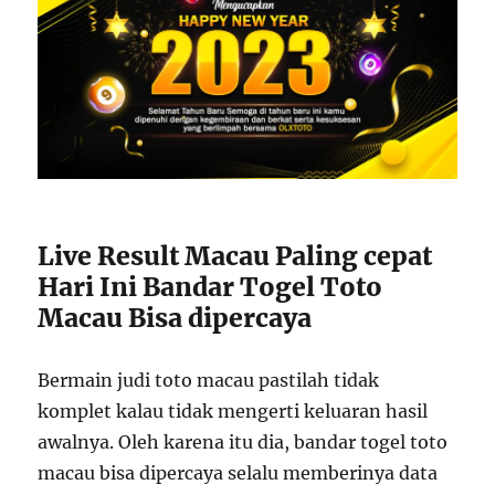
Live Result Macau Paling cepat
Hari Ini Bandar Togel Toto
Macau Bisa dipercaya
Bermain judi toto macau pastilah tidak
komplet kalau tidak mengerti keluaran hasil
awalnya. Oleh karena itu dia, bandar togel toto
macau bisa dipercaya selalu memberinya data