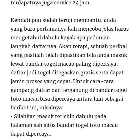
terdapatnya juga service 24 jam.
Kendati pun sudah teruji membantu, anda
yang baru pertamanya kali mencoba jelas harus
mengetahui dahulu kayak apa pedoman
langkah daftarnya. Akan tetapi, sebuah perihal
yang pastilah telah dipastikan bila anda masuk
lewat bandar togel macau paling dipercaya,
daftar judi togel ditegaskan gratis serta dapat
jamin proses yang cepat. Untuk cara-cara
gampang daftar dan tergabung di bandar togel
toto macau bisa dipercaya antara lain sebagai
berikut ini, misalnya:
• Silahkan masuk terlebih dahulu pada
halaman sah situs bandar togel toto macau
dapat dipercaya.