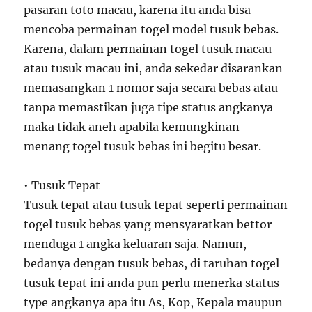
pasaran toto macau, karena itu anda bisa
mencoba permainan togel model tusuk bebas.
Karena, dalam permainan togel tusuk macau
atau tusuk macau ini, anda sekedar disarankan
memasangkan 1 nomor saja secara bebas atau
tanpa memastikan juga tipe status angkanya
maka tidak aneh apabila kemungkinan
menang togel tusuk bebas ini begitu besar.
• Tusuk Tepat
Tusuk tepat atau tusuk tepat seperti permainan
togel tusuk bebas yang mensyaratkan bettor
menduga 1 angka keluaran saja. Namun,
bedanya dengan tusuk bebas, di taruhan togel
tusuk tepat ini anda pun perlu menerka status
type angkanya apa itu As, Kop, Kepala maupun