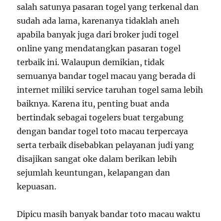
salah satunya pasaran togel yang terkenal dan
sudah ada lama, karenanya tidaklah aneh
apabila banyak juga dari broker judi togel
online yang mendatangkan pasaran togel
terbaik ini. Walaupun demikian, tidak
semuanya bandar togel macau yang berada di
internet miliki service taruhan togel sama lebih
baiknya. Karena itu, penting buat anda
bertindak sebagai togelers buat tergabung
dengan bandar togel toto macau terpercaya
serta terbaik disebabkan pelayanan judi yang
disajikan sangat oke dalam berikan lebih
sejumlah keuntungan, kelapangan dan
kepuasan.
Dipicu masih banyak bandar toto macau waktu