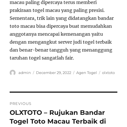
macau paling dipercaya terus memberi
prakiraan togel macau yang paling presisi.
Sementara, trik lain yang didatangkan bandar
toto macau bisa dipercaya buat memudahkan
anggotanya mencapai kemenangan yaitu
dengan mengangkut server judi togel terbaik
dan benar-benar tangguh yang menanggung
taruhan togel sangatlah fair.
Author
Posted
Categories
Tags
admin
December 29, 2022
Agen Togel
olxtoto
on
Post
PREVIOUS
navigation
OLXTOTO – Rujukan Bandar
Previous
post:
Togel Toto Macau Terbaik di