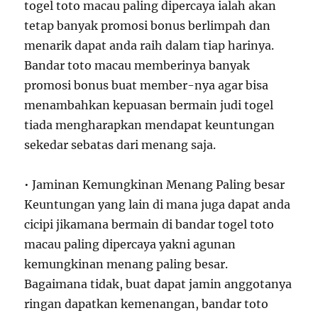
togel toto macau paling dipercaya ialah akan
tetap banyak promosi bonus berlimpah dan
menarik dapat anda raih dalam tiap harinya.
Bandar toto macau memberinya banyak
promosi bonus buat member-nya agar bisa
menambahkan kepuasan bermain judi togel
tiada mengharapkan mendapat keuntungan
sekedar sebatas dari menang saja.
• Jaminan Kemungkinan Menang Paling besar
Keuntungan yang lain di mana juga dapat anda
cicipi jikamana bermain di bandar togel toto
macau paling dipercaya yakni agunan
kemungkinan menang paling besar.
Bagaimana tidak, buat dapat jamin anggotanya
ringan dapatkan kemenangan, bandar toto