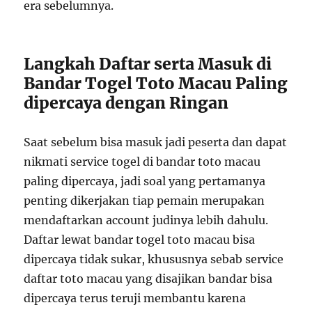
era sebelumnya.
Langkah Daftar serta Masuk di
Bandar Togel Toto Macau Paling
dipercaya dengan Ringan
Saat sebelum bisa masuk jadi peserta dan dapat
nikmati service togel di bandar toto macau
paling dipercaya, jadi soal yang pertamanya
penting dikerjakan tiap pemain merupakan
mendaftarkan account judinya lebih dahulu.
Daftar lewat bandar togel toto macau bisa
dipercaya tidak sukar, khususnya sebab service
daftar toto macau yang disajikan bandar bisa
dipercaya terus teruji membantu karena