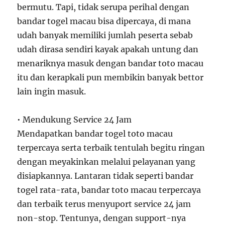
bermutu. Tapi, tidak serupa perihal dengan
bandar togel macau bisa dipercaya, di mana
udah banyak memiliki jumlah peserta sebab
udah dirasa sendiri kayak apakah untung dan
menariknya masuk dengan bandar toto macau
itu dan kerapkali pun membikin banyak bettor
lain ingin masuk.
• Mendukung Service 24 Jam
Mendapatkan bandar togel toto macau
terpercaya serta terbaik tentulah begitu ringan
dengan meyakinkan melalui pelayanan yang
disiapkannya. Lantaran tidak seperti bandar
togel rata-rata, bandar toto macau terpercaya
dan terbaik terus menyuport service 24 jam
non-stop. Tentunya, dengan support-nya