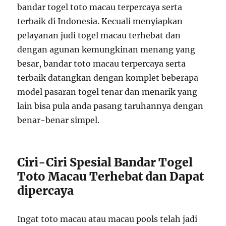
bandar togel toto macau terpercaya serta
terbaik di Indonesia. Kecuali menyiapkan
pelayanan judi togel macau terhebat dan
dengan agunan kemungkinan menang yang
besar, bandar toto macau terpercaya serta
terbaik datangkan dengan komplet beberapa
model pasaran togel tenar dan menarik yang
lain bisa pula anda pasang taruhannya dengan
benar-benar simpel.
Ciri-Ciri Spesial Bandar Togel
Toto Macau Terhebat dan Dapat
dipercaya
Ingat toto macau atau macau pools telah jadi