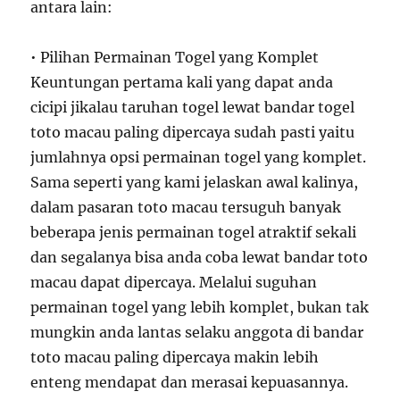
antara lain:
• Pilihan Permainan Togel yang Komplet
Keuntungan pertama kali yang dapat anda
cicipi jikalau taruhan togel lewat bandar togel
toto macau paling dipercaya sudah pasti yaitu
jumlahnya opsi permainan togel yang komplet.
Sama seperti yang kami jelaskan awal kalinya,
dalam pasaran toto macau tersuguh banyak
beberapa jenis permainan togel atraktif sekali
dan segalanya bisa anda coba lewat bandar toto
macau dapat dipercaya. Melalui suguhan
permainan togel yang lebih komplet, bukan tak
mungkin anda lantas selaku anggota di bandar
toto macau paling dipercaya makin lebih
enteng mendapat dan merasai kepuasannya.