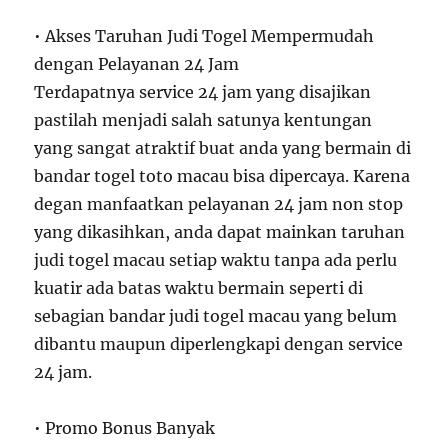
• Akses Taruhan Judi Togel Mempermudah
dengan Pelayanan 24 Jam
Terdapatnya service 24 jam yang disajikan
pastilah menjadi salah satunya kentungan
yang sangat atraktif buat anda yang bermain di
bandar togel toto macau bisa dipercaya. Karena
degan manfaatkan pelayanan 24 jam non stop
yang dikasihkan, anda dapat mainkan taruhan
judi togel macau setiap waktu tanpa ada perlu
kuatir ada batas waktu bermain seperti di
sebagian bandar judi togel macau yang belum
dibantu maupun diperlengkapi dengan service
24 jam.
• Promo Bonus Banyak