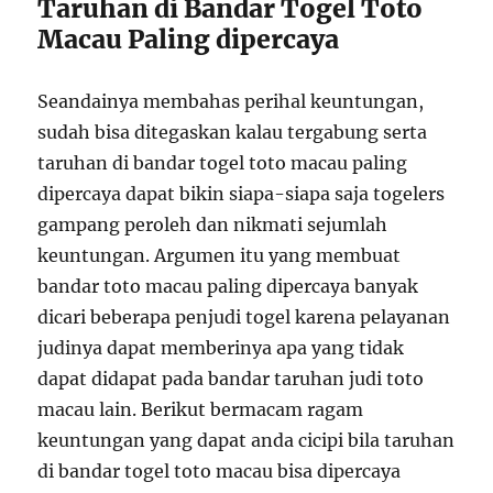
Taruhan di Bandar Togel Toto
Macau Paling dipercaya
Seandainya membahas perihal keuntungan,
sudah bisa ditegaskan kalau tergabung serta
taruhan di bandar togel toto macau paling
dipercaya dapat bikin siapa-siapa saja togelers
gampang peroleh dan nikmati sejumlah
keuntungan. Argumen itu yang membuat
bandar toto macau paling dipercaya banyak
dicari beberapa penjudi togel karena pelayanan
judinya dapat memberinya apa yang tidak
dapat didapat pada bandar taruhan judi toto
macau lain. Berikut bermacam ragam
keuntungan yang dapat anda cicipi bila taruhan
di bandar togel toto macau bisa dipercaya