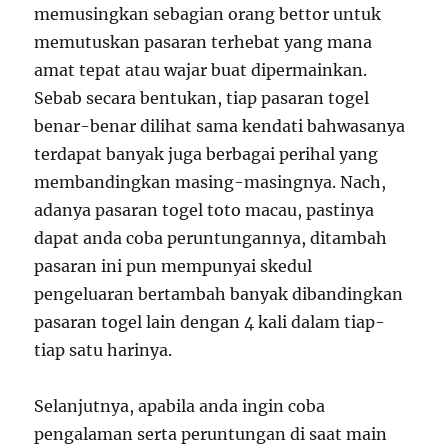
memusingkan sebagian orang bettor untuk
memutuskan pasaran terhebat yang mana
amat tepat atau wajar buat dipermainkan.
Sebab secara bentukan, tiap pasaran togel
benar-benar dilihat sama kendati bahwasanya
terdapat banyak juga berbagai perihal yang
membandingkan masing-masingnya. Nach,
adanya pasaran togel toto macau, pastinya
dapat anda coba peruntungannya, ditambah
pasaran ini pun mempunyai skedul
pengeluaran bertambah banyak dibandingkan
pasaran togel lain dengan 4 kali dalam tiap-
tiap satu harinya.
Selanjutnya, apabila anda ingin coba
pengalaman serta peruntungan di saat main