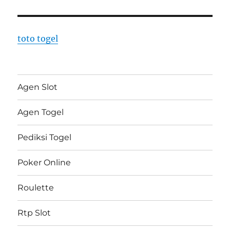
toto togel
Agen Slot
Agen Togel
Pediksi Togel
Poker Online
Roulette
Rtp Slot