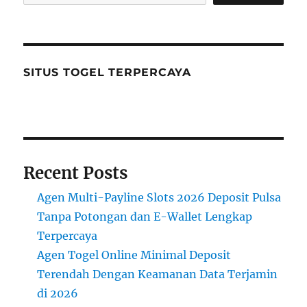
SITUS TOGEL TERPERCAYA
Recent Posts
Agen Multi-Payline Slots 2026 Deposit Pulsa
Tanpa Potongan dan E-Wallet Lengkap
Terpercaya
Agen Togel Online Minimal Deposit
Terendah Dengan Keamanan Data Terjamin
di 2026