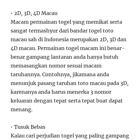
• 2D, 3D, 4D Macau
Macam permainan togel yang memikat serta
sangat termashyur dari bandar togel toto
macau sah di Indonesia merupakan 2D, 3D dan
4D macau. Permainan togel macam ini benar-
benar gampang lantaran anda hanya butuh
memasangkan nomor sesuai macam
taruhannya. Contohnya, jikamana anda
menunjuk pasang taruhan toto macau pada 3D,
karenanya anda harus menerka 3 nomor
keluaran dengan tepat serta tepat buat dapat
menang.
• Tusuk Bebas
Kalau cari perjudian togel yang paling gampang