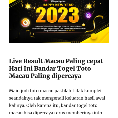
Live Result Macau Paling cepat
Hari Ini Bandar Togel Toto
Macau Paling dipercaya
Main judi toto macau pastilah tidak komplet
seandainya tak mengenali keluaran hasil awal
kalinya. Oleh karena itu, bandar togel toto
macau bisa dipercaya terus memberinya info