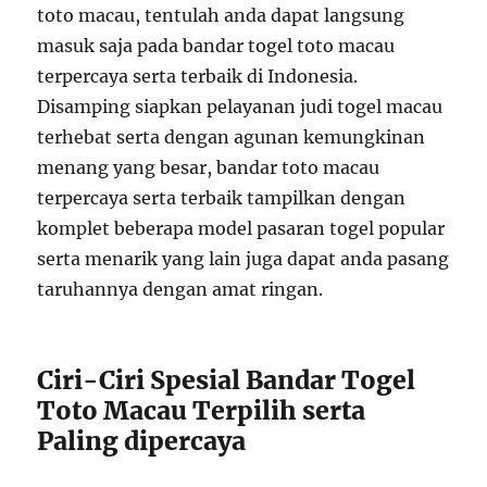
toto macau, tentulah anda dapat langsung
masuk saja pada bandar togel toto macau
terpercaya serta terbaik di Indonesia.
Disamping siapkan pelayanan judi togel macau
terhebat serta dengan agunan kemungkinan
menang yang besar, bandar toto macau
terpercaya serta terbaik tampilkan dengan
komplet beberapa model pasaran togel popular
serta menarik yang lain juga dapat anda pasang
taruhannya dengan amat ringan.
Ciri-Ciri Spesial Bandar Togel
Toto Macau Terpilih serta
Paling dipercaya