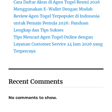
Cara Daftar Akun di Agen Togel Resmi 2026
Menggunakan E-Wallet Dengan Mudah
Review Agen Togel Terpopuler di Indonesia
untuk Pemain Pemula 2026: Panduan
Lengkap dan Tips Sukses
Tips Mencari Agen Togel Online dengan
Layanan Customer Service 24 Jam 2026 yang
Terpercaya
Recent Comments
No comments to show.