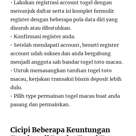
• Lakukan registrasi account togel dengan
menunjuk daftar serta isi komplet formulir
register dengan beberapa pola data diri yang
disuruh atau dibutuhkan.
• Konfirmasi register anda.
• Setelah mendapati account, berarti register
account udah sukses dan anda bergabung
menjadi anggota sah bandar togel toto macau.
• Untuk memasangkan taruhan togel toto
macau, kerjakan transaksi bisnis deposit lebih
dulu.
• Pilih type permainan togel macau buat anda
pasang dan permainkan.
Cicipi Beberapa Keuntungan