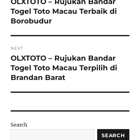
OLXTOTO – Rujukan Bandar
Previous
post:
Togel Toto Macau Terbaik di
Borobudur
NEXT
OLXTOTO – Rujukan Bandar
Next
post:
Togel Toto Macau Terpilih di
Brandan Barat
Search
SEARCH