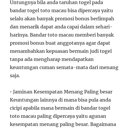
Untungnya bila anda taruhan togel pada
bandar togel toto macau bisa dipercaya yaitu
selalu akan banyak promosi bonus berlimpah
dan menarik dapat anda capai dalam sehari-
harinya. Bandar toto macau memberi banyak
promosi bonus buat anggotanya agar dapat
menambahkan kepuasan bermain judi togel
tanpa ada mengharap mendapatkan
keuntungan cuman semata-mata dari menang
saja.
• Jaminan Kesempatan Menang Paling besar
Keuntungan lainnya di mana bisa pula anda
cicipi apabila mana bermain di bandar togel
toto macau paling dipercaya yaitu agunan
kesempatan menang paling besar. Bagaimana