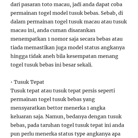
dari pasaran toto macau, jadi anda dapat coba
permainan togel model tusuk bebas. Sebab, di
dalam permainan togel tusuk macau atau tusuk
macau ini, anda cuman disarankan
menempatkan 1 nomor saja secara bebas atau
tiada memastikan juga model status angkanya
hingga tidak aneh bila kesempatan menang
togel tusuk bebas ini besar sekali.
• Tusuk Tepat
Tusuk tepat atau tusuk tepat persis seperti
permainan togel tusuk bebas yang
mensyaratkan bettor menerka 1 angka
keluaran saja. Namun, bedanya dengan tusuk
bebas, pada taruhan togel tusuk tepat ini anda
pun perlu menerka status type angkanya apa