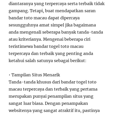
diantaranya yang terpercaya serta terbaik tidak
gampang. Tetapi, buat mendapatkan saran
bandar toto macau dapat dipercaya
sesungguhnya amat simpel jika bagaimana
anda mengenali seberapa banyak tanda-tanda
atau kriterianya. Mengenai beberapa ciri
teristimewa bandar togel toto macau
terpercaya dan terbaik yang penting anda
ketahui salah satunya sebagai berikut:
• Tampilan Situs Menarik
Tanda-tanda khusus dari bandar togel toto
macau terpercaya dan terbaik yang pertama
merupakan punyai penampilan situs yang
sangat luar biasa. Dengan penampakan
websitenya yang sangat atraktif itu, pastinya