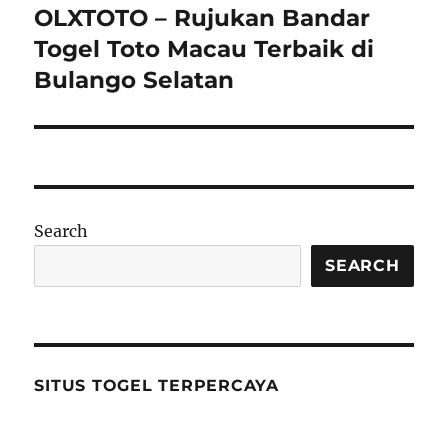
OLXTOTO – Rujukan Bandar
Next
post:
Togel Toto Macau Terbaik di
Bulango Selatan
Search
SEARCH
SITUS TOGEL TERPERCAYA