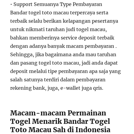
• Support Semuanya Type Pembayaran
Bandar togel toto macau terpercaya serta
terbaik selalu berikan kelapangan pesertanya
untuk nikmati taruhan judi togel macau,
bahkan memberinya service deposit terbaik
dengan adanya banyak macam pembayaran .
Sehingga, jika bagaimana anda mau taruhan
dan pasang togel toto macau, jadi anda dapat
deposit melalui tipe pembayaran apa saja yang
salah satunya terdiri dalam pembayaran
rekening bank, juga, e-wallet juga qris.
Macam-macam Permainan
Togel Menarik Bandar Togel
Toto Macau Sah di Indonesia