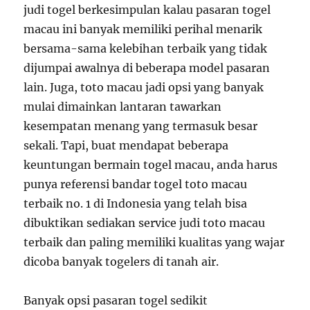
judi togel berkesimpulan kalau pasaran togel
macau ini banyak memiliki perihal menarik
bersama-sama kelebihan terbaik yang tidak
dijumpai awalnya di beberapa model pasaran
lain. Juga, toto macau jadi opsi yang banyak
mulai dimainkan lantaran tawarkan
kesempatan menang yang termasuk besar
sekali. Tapi, buat mendapat beberapa
keuntungan bermain togel macau, anda harus
punya referensi bandar togel toto macau
terbaik no. 1 di Indonesia yang telah bisa
dibuktikan sediakan service judi toto macau
terbaik dan paling memiliki kualitas yang wajar
dicoba banyak togelers di tanah air.
Banyak opsi pasaran togel sedikit