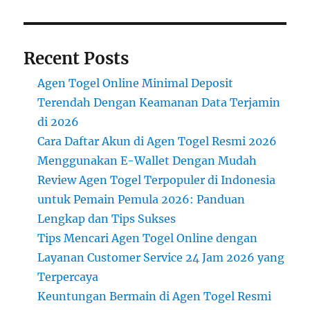
Recent Posts
Agen Togel Online Minimal Deposit
Terendah Dengan Keamanan Data Terjamin
di 2026
Cara Daftar Akun di Agen Togel Resmi 2026
Menggunakan E-Wallet Dengan Mudah
Review Agen Togel Terpopuler di Indonesia
untuk Pemain Pemula 2026: Panduan
Lengkap dan Tips Sukses
Tips Mencari Agen Togel Online dengan
Layanan Customer Service 24 Jam 2026 yang
Terpercaya
Keuntungan Bermain di Agen Togel Resmi