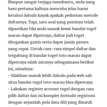
Biarpun sangat terjaga membantu, anda yang
baru pertama kalinya mencoba jelas harus
ketahui dahulu kayak apakah pedoman metode
daftarnya. Tapi, satu soal yang pastinya telah
dipastikan bila anda masuk lewat bandar togel
macau dapat dipercaya, daftar judi togel
ditegaskan gratis serta dapat jamin proses
yang cepat. Untuk cara-cara simpel daftar dan
tergabung di bandar togel toto macau dapat
dipercaya salah satunya sebagaimana berikut
ini, misalnya:
• Silahkan masuk lebih dahulu pada web sah
situs bandar togel toto macau bisa dipercaya.
• Lakukan register account togel dengan cara
pilih daftar dan isi komplet formulir registrasi
dengan sejumlah pola data diri yang disuruh