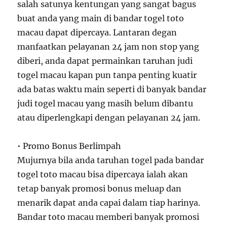
salah satunya kentungan yang sangat bagus
buat anda yang main di bandar togel toto
macau dapat dipercaya. Lantaran degan
manfaatkan pelayanan 24 jam non stop yang
diberi, anda dapat permainkan taruhan judi
togel macau kapan pun tanpa penting kuatir
ada batas waktu main seperti di banyak bandar
judi togel macau yang masih belum dibantu
atau diperlengkapi dengan pelayanan 24 jam.
• Promo Bonus Berlimpah
Mujurnya bila anda taruhan togel pada bandar
togel toto macau bisa dipercaya ialah akan
tetap banyak promosi bonus meluap dan
menarik dapat anda capai dalam tiap harinya.
Bandar toto macau memberi banyak promosi