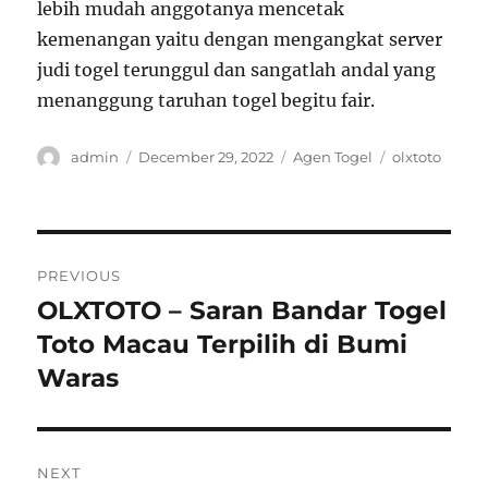
lebih mudah anggotanya mencetak
kemenangan yaitu dengan mengangkat server
judi togel terunggul dan sangatlah andal yang
menanggung taruhan togel begitu fair.
Author
Posted
Categories
Tags
admin
December 29, 2022
Agen Togel
olxtoto
on
Post
PREVIOUS
navigation
OLXTOTO – Saran Bandar Togel
Previous
post:
Toto Macau Terpilih di Bumi
Waras
NEXT