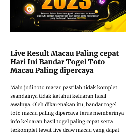
Live Result Macau Paling cepat
Hari Ini Bandar Togel Toto
Macau Paling dipercaya
Main judi toto macau pastilah tidak komplet
seandainya tidak ketahui keluaran hasil
awalnya. Oleh dikarenakan itu, bandar togel
toto macau paling dipercaya terus memberinya
info keluaran hasil togel paling cepat serta
terkomplet lewat live draw macau yang dapat