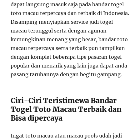
dapat langsung masuk saja pada bandar togel
toto macau terpercaya dan terbaik di Indonesia.
Disamping menyiapkan service judi togel
macau terunggul serta dengan agunan
kemungkinan menang yang besar, bandar toto
macau terpercaya serta terbaik pun tampilkan
dengan komplet beberapa tipe pasaran togel
popular dan menarik yang lain juga dapat anda
pasang taruhannya dengan begitu gampang.
Ciri-Ciri Teristimewa Bandar
Togel Toto Macau Terbaik dan
Bisa dipercaya
Ingat toto macau atau macau pools udah jadi