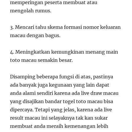
memperingan peserta membuat atau
mengolah rumus.
3. Mencari tahu skema formasi nomor keluaran
macau dengan bagus.
4. Meningkatkan kemungkinan menang main
toto macau semakin besar.
Disamping beberapa fungsi di atas, pastinya
ada banyak juga kegunaan yang lain dapat
anda alami sendiri karena ada live draw macau
yang disajikan bandar togel toto macau bisa
dipercaya. Tetapi yang jelas, karena ada live
result macau ini selayaknya tak kan sukar
membuat anda meraih kemenangan lebih