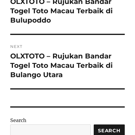
OLXTOTO – Rujukan Bandar
Previous
post:
Togel Toto Macau Terbaik di
Bulupoddo
NEXT
OLXTOTO – Rujukan Bandar
Next
post:
Togel Toto Macau Terbaik di
Bulango Utara
Search
SEARCH