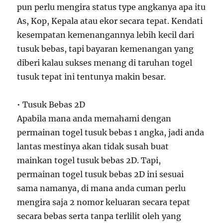
pun perlu mengira status type angkanya apa itu
As, Kop, Kepala atau ekor secara tepat. Kendati
kesempatan kemenangannya lebih kecil dari
tusuk bebas, tapi bayaran kemenangan yang
diberi kalau sukses menang di taruhan togel
tusuk tepat ini tentunya makin besar.
• Tusuk Bebas 2D
Apabila mana anda memahami dengan
permainan togel tusuk bebas 1 angka, jadi anda
lantas mestinya akan tidak susah buat
mainkan togel tusuk bebas 2D. Tapi,
permainan togel tusuk bebas 2D ini sesuai
sama namanya, di mana anda cuman perlu
mengira saja 2 nomor keluaran secara tepat
secara bebas serta tanpa terlilit oleh yang