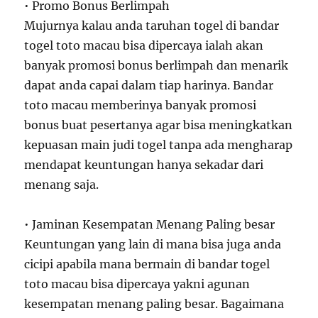
• Promo Bonus Berlimpah
Mujurnya kalau anda taruhan togel di bandar
togel toto macau bisa dipercaya ialah akan
banyak promosi bonus berlimpah dan menarik
dapat anda capai dalam tiap harinya. Bandar
toto macau memberinya banyak promosi
bonus buat pesertanya agar bisa meningkatkan
kepuasan main judi togel tanpa ada mengharap
mendapat keuntungan hanya sekadar dari
menang saja.
• Jaminan Kesempatan Menang Paling besar
Keuntungan yang lain di mana bisa juga anda
cicipi apabila mana bermain di bandar togel
toto macau bisa dipercaya yakni agunan
kesempatan menang paling besar. Bagaimana