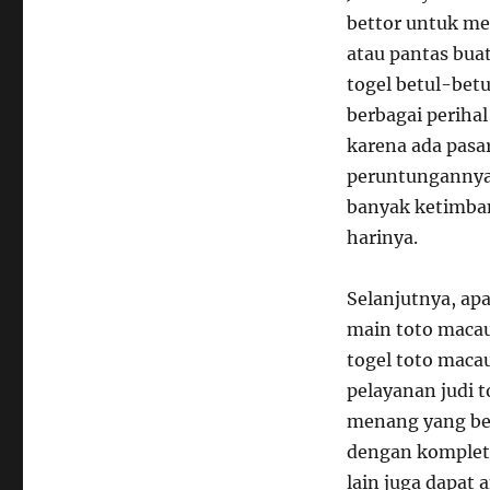
bettor untuk me
atau pantas bua
togel betul-bet
berbagai perih
karena ada pasa
peruntungannya,
banyak ketimbang
harinya.
Selanjutnya, apa
main toto macau
togel toto macau
pelayanan judi 
menang yang bes
dengan komplet 
lain juga dapat