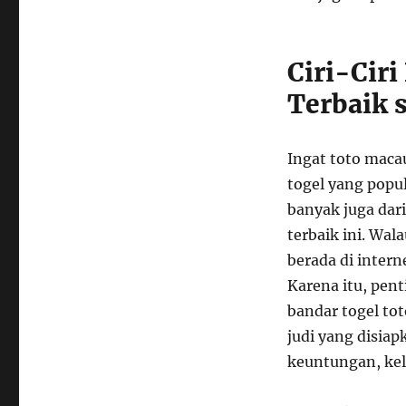
Ciri-Cir
Terbaik s
Ingat toto maca
togel yang popu
banyak juga dar
terbaik ini. Wa
berada di inter
Karena itu, pen
bandar togel to
judi yang disia
keuntungan, ke