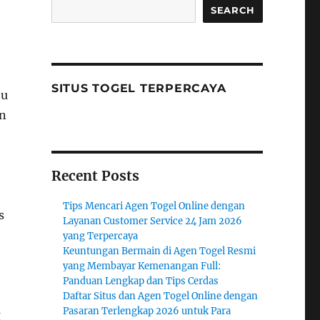
SEARCH
SITUS TOGEL TERPERCAYA
tu
an
Recent Posts
Tips Mencari Agen Togel Online dengan
s
Layanan Customer Service 24 Jam 2026
yang Terpercaya
Keuntungan Bermain di Agen Togel Resmi
yang Membayar Kemenangan Full:
Panduan Lengkap dan Tips Cerdas
Daftar Situs dan Agen Togel Online dengan
Pasaran Terlengkap 2026 untuk Para
g