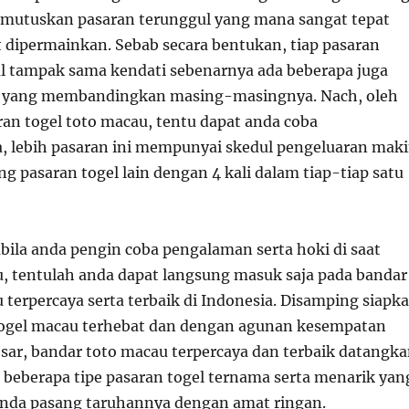
mutuskan pasaran terunggul yang mana sangat tepat
t dipermainkan. Sebab secara bentukan, tiap pasaran
ul tampak sama kendati sebenarnya ada beberapa juga
al yang membandingkan masing-masingnya. Nach, oleh
ran togel toto macau, tentu dapat anda coba
 lebih pasaran ini mempunyai skedul pengeluaran mak
 pasaran togel lain dengan 4 kali dalam tiap-tiap satu
bila anda pengin coba pengalaman serta hoki di saat
, tentulah anda dapat langsung masuk saja pada bandar
 terpercaya serta terbaik di Indonesia. Disamping siapk
togel macau terhebat dan dengan agunan kesempatan
ar, bandar toto macau terpercaya dan terbaik datangk
beberapa tipe pasaran togel ternama serta menarik yan
 anda pasang taruhannya dengan amat ringan.