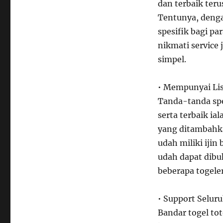
dan terbaik ter
Tentunya, denga
spesifik bagi p
nikmati service 
simpel.
• Mempunyai Lis
Tanda-tanda spe
serta terbaik ia
yang ditambahka
udah miliki ijin
udah dapat dibu
beberapa togeler
• Support Selu
Bandar togel to