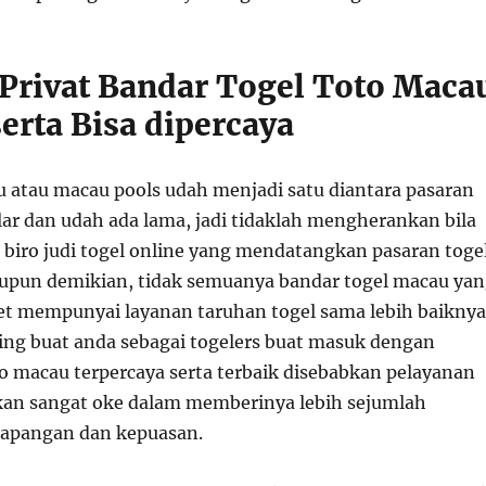
i Privat Bandar Togel Toto Maca
erta Bisa dipercaya
u atau macau pools udah menjadi satu diantara pasaran
lar dan udah ada lama, jadi tidaklah mengherankan bila
i biro judi togel online yang mendatangkan pasaran toge
laupun demikian, tidak semuanya bandar togel macau ya
net mempunyai layanan taruhan togel sama lebih baiknya
ting buat anda sebagai togelers buat masuk dengan
to macau terpercaya serta terbaik disebabkan pelayanan
pkan sangat oke dalam memberinya lebih sejumlah
lapangan dan kepuasan.