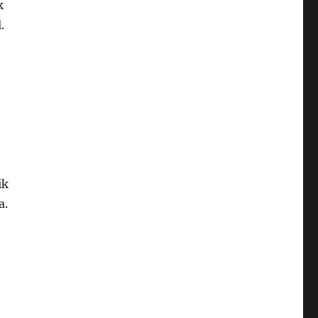
k
.
ik
a.