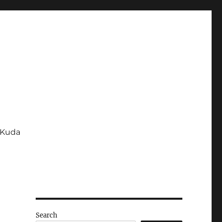
 Kuda
Search