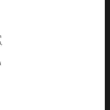
n
i,
i