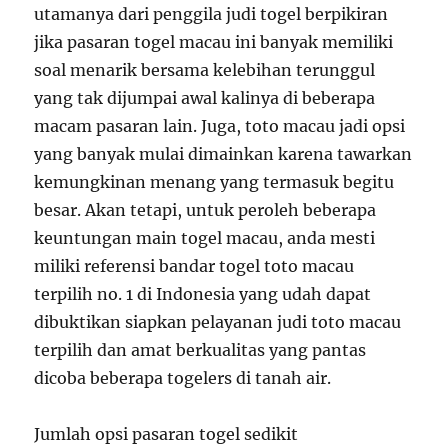
utamanya dari penggila judi togel berpikiran
jika pasaran togel macau ini banyak memiliki
soal menarik bersama kelebihan terunggul
yang tak dijumpai awal kalinya di beberapa
macam pasaran lain. Juga, toto macau jadi opsi
yang banyak mulai dimainkan karena tawarkan
kemungkinan menang yang termasuk begitu
besar. Akan tetapi, untuk peroleh beberapa
keuntungan main togel macau, anda mesti
miliki referensi bandar togel toto macau
terpilih no. 1 di Indonesia yang udah dapat
dibuktikan siapkan pelayanan judi toto macau
terpilih dan amat berkualitas yang pantas
dicoba beberapa togelers di tanah air.
Jumlah opsi pasaran togel sedikit