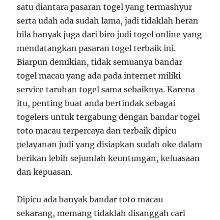
satu diantara pasaran togel yang termashyur
serta udah ada sudah lama, jadi tidaklah heran
bila banyak juga dari biro judi togel online yang
mendatangkan pasaran togel terbaik ini.
Biarpun demikian, tidak semuanya bandar
togel macau yang ada pada internet miliki
service taruhan togel sama sebaiknya. Karena
itu, penting buat anda bertindak sebagai
togelers untuk tergabung dengan bandar togel
toto macau terpercaya dan terbaik dipicu
pelayanan judi yang disiapkan sudah oke dalam
berikan lebih sejumlah keuntungan, keluasaan
dan kepuasan.
Dipicu ada banyak bandar toto macau
sekarang, memang tidaklah disanggah cari