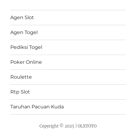
Agen Slot
Agen Togel
Pediksi Togel
Poker Online
Roulette
Rtp Slot
Taruhan Pacuan Kuda
Copyright © 2025 |
OLXTOTO