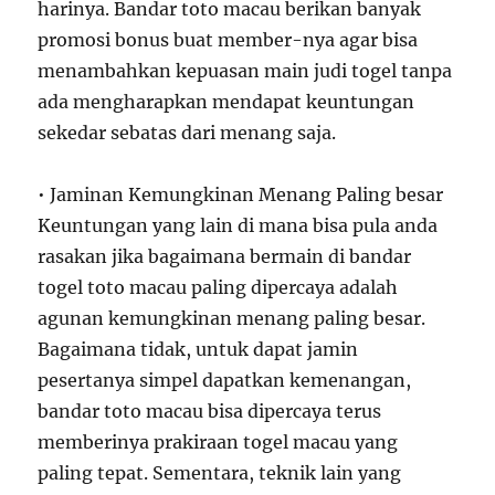
harinya. Bandar toto macau berikan banyak
promosi bonus buat member-nya agar bisa
menambahkan kepuasan main judi togel tanpa
ada mengharapkan mendapat keuntungan
sekedar sebatas dari menang saja.
• Jaminan Kemungkinan Menang Paling besar
Keuntungan yang lain di mana bisa pula anda
rasakan jika bagaimana bermain di bandar
togel toto macau paling dipercaya adalah
agunan kemungkinan menang paling besar.
Bagaimana tidak, untuk dapat jamin
pesertanya simpel dapatkan kemenangan,
bandar toto macau bisa dipercaya terus
memberinya prakiraan togel macau yang
paling tepat. Sementara, teknik lain yang