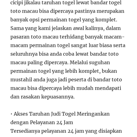
cicipi jikalau taruhan togel lewat bandar togel
toto macau bisa dipercaya pastinya merupakan
banyak opsi permainan togel yang komplet.
Sama yang kami jelaskan awal kalinya, dalam
pasaran toto macau terhidang banyak macam-
macam permainan togel sangat luar biasa serta
seluruhnya bisa anda coba lewat bandar toto
macau paling dipercaya. Melalui suguhan
permainan togel yang lebih komplet, bukan
mustahil anda juga jadi peserta di bandar toto
macau bisa dipercaya lebih mudah mendapati
dan rasakan kepuasannya.
• Akses Taruhan Judi Togel Meringankan
dengan Pelayanan 24 Jam
Tersedianya pelayanan 24 jam yang disiapkan