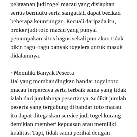
pelayanan judi togel macau yang disiapkan
serius bermutu serta sangatlah dapat berikan
beberapa keuntungan. Kecuali daripada itu,
broker judi toto macau yang punyai
penampakan situs bagus sekali pun akan tidak
bikin ragu-ragu banyak togelers untuk masuk
didalamnya.
• Memiliki Banyak Peserta
Hal yang membandingkan bandar togel toto
macau terpercaya serta terbaik sama yang tidak
ialah dari jumlahnya pesertanya. Sedikit jumlah
peserta yang tergabung di bandar toto macau
itu dapat ditegaskan service judi togel kurang
demikian memberi kepuasan atau memiliki
kualitas. Tapi, tidak sama perihal dengan