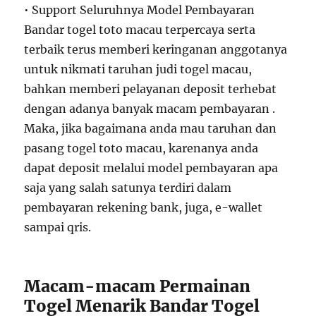
• Support Seluruhnya Model Pembayaran
Bandar togel toto macau terpercaya serta
terbaik terus memberi keringanan anggotanya
untuk nikmati taruhan judi togel macau,
bahkan memberi pelayanan deposit terhebat
dengan adanya banyak macam pembayaran .
Maka, jika bagaimana anda mau taruhan dan
pasang togel toto macau, karenanya anda
dapat deposit melalui model pembayaran apa
saja yang salah satunya terdiri dalam
pembayaran rekening bank, juga, e-wallet
sampai qris.
Macam-macam Permainan
Togel Menarik Bandar Togel