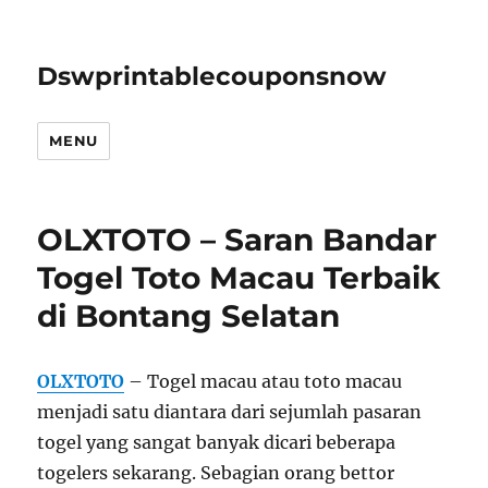
Dswprintablecouponsnow
MENU
OLXTOTO – Saran Bandar
Togel Toto Macau Terbaik
di Bontang Selatan
OLXTOTO
– Togel macau atau toto macau
menjadi satu diantara dari sejumlah pasaran
togel yang sangat banyak dicari beberapa
togelers sekarang. Sebagian orang bettor