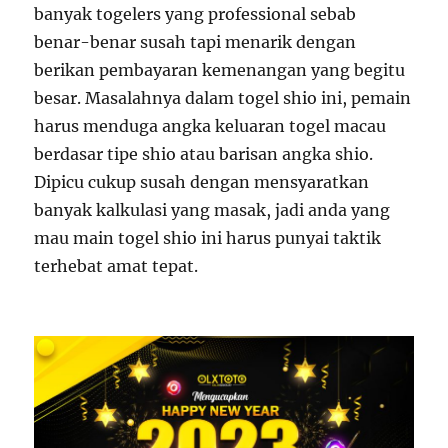
banyak togelers yang professional sebab
benar-benar susah tapi menarik dengan
berikan pembayaran kemenangan yang begitu
besar. Masalahnya dalam togel shio ini, pemain
harus menduga angka keluaran togel macau
berdasar tipe shio atau barisan angka shio.
Dipicu cukup susah dengan mensyaratkan
banyak kalkulasi yang masak, jadi anda yang
mau main togel shio ini harus punyai taktik
terhebat amat tepat.