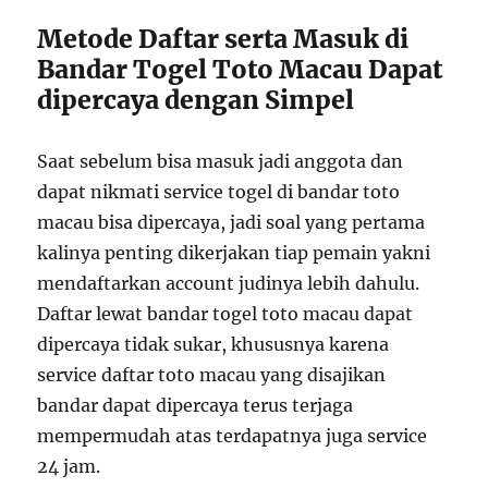
Metode Daftar serta Masuk di
Bandar Togel Toto Macau Dapat
dipercaya dengan Simpel
Saat sebelum bisa masuk jadi anggota dan
dapat nikmati service togel di bandar toto
macau bisa dipercaya, jadi soal yang pertama
kalinya penting dikerjakan tiap pemain yakni
mendaftarkan account judinya lebih dahulu.
Daftar lewat bandar togel toto macau dapat
dipercaya tidak sukar, khususnya karena
service daftar toto macau yang disajikan
bandar dapat dipercaya terus terjaga
mempermudah atas terdapatnya juga service
24 jam.