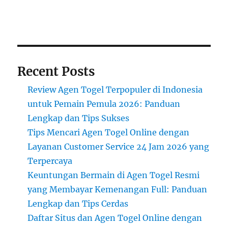
Recent Posts
Review Agen Togel Terpopuler di Indonesia
untuk Pemain Pemula 2026: Panduan
Lengkap dan Tips Sukses
Tips Mencari Agen Togel Online dengan
Layanan Customer Service 24 Jam 2026 yang
Terpercaya
Keuntungan Bermain di Agen Togel Resmi
yang Membayar Kemenangan Full: Panduan
Lengkap dan Tips Cerdas
Daftar Situs dan Agen Togel Online dengan