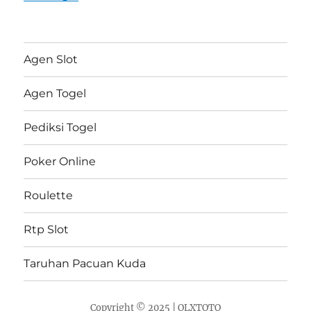
Agen Slot
Agen Togel
Pediksi Togel
Poker Online
Roulette
Rtp Slot
Taruhan Pacuan Kuda
Copyright © 2025 |
OLXTOTO