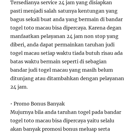
Tersedianya service 24 jam yang disiapkan
pasti menjadi salah satunya kentungan yang
bagus sekali buat anda yang bermain di bandar
togel toto macau bisa dipercaya. Karena degan
manfaatkan pelayanan 24 jam non stop yang
diberi, anda dapat permainkan taruhan judi
togel macau setiap waktu tiada butuh risau ada
batas waktu bermain seperti di sebagian
bandar judi togel macau yang masih belum
ditunjang atau ditambahkan dengan pelayanan
24 jam.
• Promo Bonus Banyak
Mujurnya bila anda taruhan togel pada bandar
togel toto macau bisa dipercaya yaitu selalu
akan banyak promosi bonus meluap serta