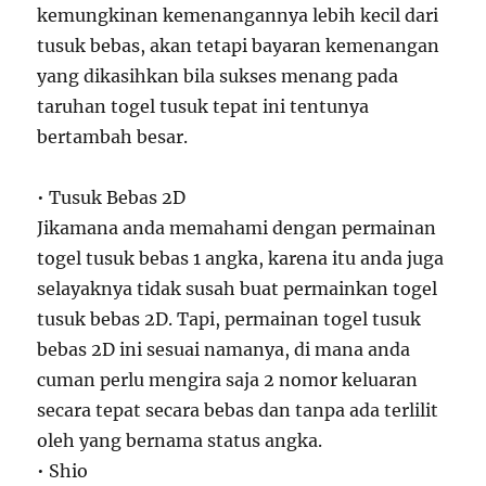
kemungkinan kemenangannya lebih kecil dari
tusuk bebas, akan tetapi bayaran kemenangan
yang dikasihkan bila sukses menang pada
taruhan togel tusuk tepat ini tentunya
bertambah besar.
• Tusuk Bebas 2D
Jikamana anda memahami dengan permainan
togel tusuk bebas 1 angka, karena itu anda juga
selayaknya tidak susah buat permainkan togel
tusuk bebas 2D. Tapi, permainan togel tusuk
bebas 2D ini sesuai namanya, di mana anda
cuman perlu mengira saja 2 nomor keluaran
secara tepat secara bebas dan tanpa ada terlilit
oleh yang bernama status angka.
• Shio