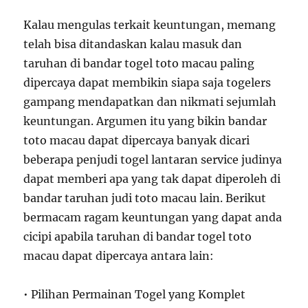
Kalau mengulas terkait keuntungan, memang
telah bisa ditandaskan kalau masuk dan
taruhan di bandar togel toto macau paling
dipercaya dapat membikin siapa saja togelers
gampang mendapatkan dan nikmati sejumlah
keuntungan. Argumen itu yang bikin bandar
toto macau dapat dipercaya banyak dicari
beberapa penjudi togel lantaran service judinya
dapat memberi apa yang tak dapat diperoleh di
bandar taruhan judi toto macau lain. Berikut
bermacam ragam keuntungan yang dapat anda
cicipi apabila taruhan di bandar togel toto
macau dapat dipercaya antara lain:
• Pilihan Permainan Togel yang Komplet