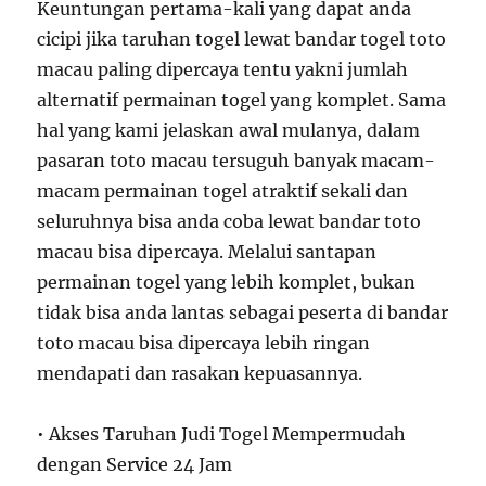
Keuntungan pertama-kali yang dapat anda
cicipi jika taruhan togel lewat bandar togel toto
macau paling dipercaya tentu yakni jumlah
alternatif permainan togel yang komplet. Sama
hal yang kami jelaskan awal mulanya, dalam
pasaran toto macau tersuguh banyak macam-
macam permainan togel atraktif sekali dan
seluruhnya bisa anda coba lewat bandar toto
macau bisa dipercaya. Melalui santapan
permainan togel yang lebih komplet, bukan
tidak bisa anda lantas sebagai peserta di bandar
toto macau bisa dipercaya lebih ringan
mendapati dan rasakan kepuasannya.
• Akses Taruhan Judi Togel Mempermudah
dengan Service 24 Jam