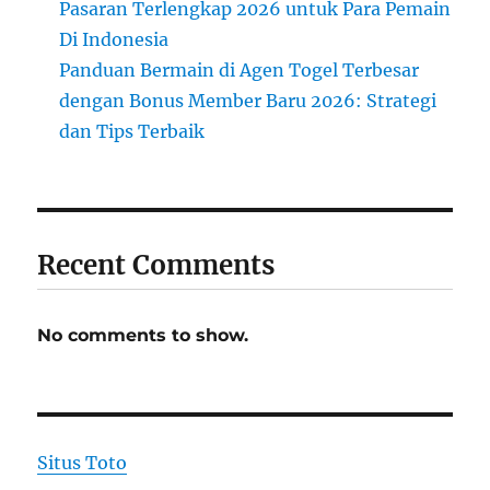
Pasaran Terlengkap 2026 untuk Para Pemain
Di Indonesia
Panduan Bermain di Agen Togel Terbesar
dengan Bonus Member Baru 2026: Strategi
dan Tips Terbaik
Recent Comments
No comments to show.
Situs Toto