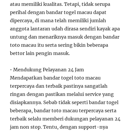
atau memiliki kualitas. Tetapi, tidak serupa
perihal dengan bandar togel macau dapat
dipercaya, di mana telah memiliki jumlah
anggota lantaran udah dirasa sendiri kayak apa
untung dan menariknya masuk dengan bandar
toto macau itu serta sering bikin beberapa
bettor lain pengin masuk.
• Mendukung Pelayanan 24 Jam
Mendapatkan bandar togel toto macau
terpercaya dan terbaik pastinya sangatlah
ringan dengan pastikan melalui service yang
disiapkannya. Sebab tidak seperti bandar togel
beberapa, bandar toto macau terpercaya serta
terbaik selalu memberi dukungan pelayanan 24
jam non stop. Tentu, dengan support-nya