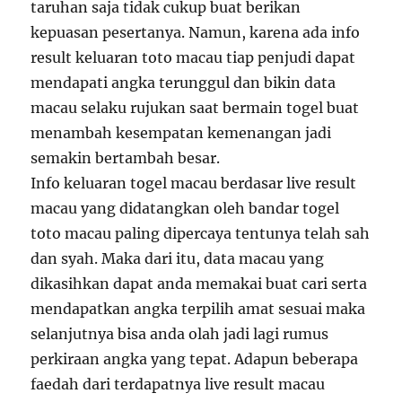
taruhan saja tidak cukup buat berikan
kepuasan pesertanya. Namun, karena ada info
result keluaran toto macau tiap penjudi dapat
mendapati angka terunggul dan bikin data
macau selaku rujukan saat bermain togel buat
menambah kesempatan kemenangan jadi
semakin bertambah besar.
Info keluaran togel macau berdasar live result
macau yang didatangkan oleh bandar togel
toto macau paling dipercaya tentunya telah sah
dan syah. Maka dari itu, data macau yang
dikasihkan dapat anda memakai buat cari serta
mendapatkan angka terpilih amat sesuai maka
selanjutnya bisa anda olah jadi lagi rumus
perkiraan angka yang tepat. Adapun beberapa
faedah dari terdapatnya live result macau