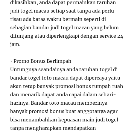
dikasihkan, anda dapat permainkan taruhan
judi togel macau setiap saat tanpa ada perlu
risau ada batas waktu bermain seperti di
sebagian bandar judi togel macau yang belum
ditunjang atau diperlengkapi dengan service 24
jam.
• Promo Bonus Berlimpah
Untungnya seandainya anda taruhan togel di
bandar togel toto macau dapat dipercaya yaitu
akan tetap banyak promosi bonus tumpah ruah
dan menarik dapat anda capai dalam sehari-
harinya. Bandar toto macau memberinya
banyak promosi bonus buat anggotanya agar
bisa menambahkan kepuasan main judi togel
tanpa mengharapkan mendapatkan