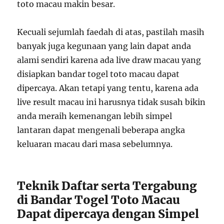
toto macau makin besar.
Kecuali sejumlah faedah di atas, pastilah masih
banyak juga kegunaan yang lain dapat anda
alami sendiri karena ada live draw macau yang
disiapkan bandar togel toto macau dapat
dipercaya. Akan tetapi yang tentu, karena ada
live result macau ini harusnya tidak susah bikin
anda meraih kemenangan lebih simpel
lantaran dapat mengenali beberapa angka
keluaran macau dari masa sebelumnya.
Teknik Daftar serta Tergabung
di Bandar Togel Toto Macau
Dapat dipercaya dengan Simpel