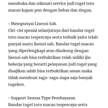
membuka dan nikmati service judi togel toto
macau kapan pun dengan bebas dan ringan.
• Mempunyai Lisensi Sah
Ciri-ciri spesial selanjutnya dari bandar togel
toto macau terpercaya serta terbaik yaitu telah
punyai suatu lisensi sah. Bandar togel macau
yang diperlengkapi atau disokong dengan
lisensi sah bisa terbuktikan telah miliki ijin
bekerja yang berarti pelayanan judi togel yang
disajikan udah bisa terbuktikan aman maka
tidak membuat ragu-ragu siapa saja banyak
togelers.
• Support Semua Type Pembayaran
Bandar togel toto macau terpercaya serta