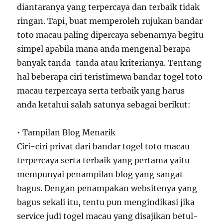
diantaranya yang terpercaya dan terbaik tidak
ringan. Tapi, buat memperoleh rujukan bandar
toto macau paling dipercaya sebenarnya begitu
simpel apabila mana anda mengenal berapa
banyak tanda-tanda atau kriterianya. Tentang
hal beberapa ciri teristimewa bandar togel toto
macau terpercaya serta terbaik yang harus
anda ketahui salah satunya sebagai berikut:
• Tampilan Blog Menarik
Ciri-ciri privat dari bandar togel toto macau
terpercaya serta terbaik yang pertama yaitu
mempunyai penampilan blog yang sangat
bagus. Dengan penampakan websitenya yang
bagus sekali itu, tentu pun mengindikasi jika
service judi togel macau yang disajikan betul-