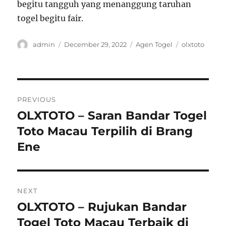
begitu tangguh yang menanggung taruhan
togel begitu fair.
Author
Posted
Categories
Tags
admin
December 29, 2022
Agen Togel
olxtoto
on
Post
PREVIOUS
navigation
OLXTOTO – Saran Bandar Togel
Previous
post:
Toto Macau Terpilih di Brang
Ene
NEXT
OLXTOTO – Rujukan Bandar
Next
post:
Togel Toto Macau Terbaik di