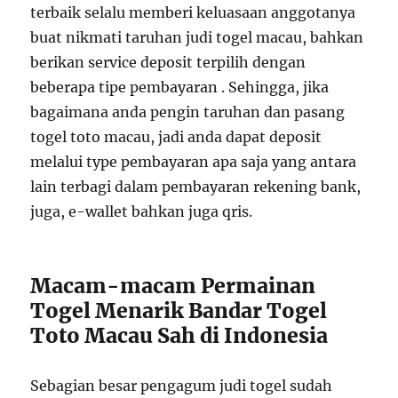
terbaik selalu memberi keluasaan anggotanya
buat nikmati taruhan judi togel macau, bahkan
berikan service deposit terpilih dengan
beberapa tipe pembayaran . Sehingga, jika
bagaimana anda pengin taruhan dan pasang
togel toto macau, jadi anda dapat deposit
melalui type pembayaran apa saja yang antara
lain terbagi dalam pembayaran rekening bank,
juga, e-wallet bahkan juga qris.
Macam-macam Permainan
Togel Menarik Bandar Togel
Toto Macau Sah di Indonesia
Sebagian besar pengagum judi togel sudah