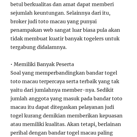
betul berkualitas dan amat dapat memberi
sejumlah keuntungan. Selainnya dari itu,
broker judi toto macau yang punyai
penampakan web sangat luar biasa pula akan
tidak membuat kuatir banyak togelers untuk
tergabung didalamnya.
• Memiliki Banyak Peserta
Soal yang memperbandingkan bandar togel
toto macau terpercaya serta terbaik yang tak
yaitu dari jumlahnya member-nya. Sedikit
jumlah anggota yang masuk pada bandar toto
macau itu dapat ditegaskan pelayanan judi
togel kurang demikian memberikan kepuasan
atau memiliki kualitas. Akan tetapi, berlainan
perihal dengan bandar togel macau paling