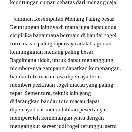
keuntungan cuman sebatas dari menang saja.
• Jaminan Kesempatan Menang Paling besar
Keuntungan lainnya di mana juga dapat anda
cicipi jika bagaimana bermain di bandar togel
toto macau paling dipercaya adalah agunan
kemungkinan menang paling besar.
Bagaimana tidak, untuk dapat menanggung
member-nya gampang dapatkan kemenangan,
bandar toto macau bisa dipercaya terus
memberi perkiraan togel macau yang paling
tepat. Sementara, teknik lain yang
didatangkan bandar toto macau dapat
dipercaya buat memudahkan pesertanya
memperoleh kemenangan yaitu dengan
mengangkut server judi togel terunggul serta