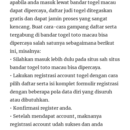
apabila anda masuk lewat bandar togel macau
dapat dipercaya, daftar judi togel ditegaskan
gratis dan dapat jamin proses yang sangat
kencang. Buat cara-cara gampang daftar serta
tergabung di bandar togel toto macau bisa
dipercaya salah satunya sebagaimana berikut
ini, misalnya:
• Silahkan masuk lebih dulu pada situs sah situs
bandar togel toto macau bisa dipercaya.
• Lakukan registrasi account togel dengan cara
pilih daftar serta isi komplet formulir registrasi
dengan beberapa pola data diri yang disuruh
atau dibutuhkan.
• Konfirmasi register anda.
• Setelah mendapat account, maknanya
registrasi account udah sukses dan anda