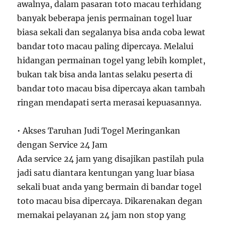
awalnya, dalam pasaran toto macau terhidang
banyak beberapa jenis permainan togel luar
biasa sekali dan segalanya bisa anda coba lewat
bandar toto macau paling dipercaya. Melalui
hidangan permainan togel yang lebih komplet,
bukan tak bisa anda lantas selaku peserta di
bandar toto macau bisa dipercaya akan tambah
ringan mendapati serta merasai kepuasannya.
• Akses Taruhan Judi Togel Meringankan
dengan Service 24 Jam
Ada service 24 jam yang disajikan pastilah pula
jadi satu diantara kentungan yang luar biasa
sekali buat anda yang bermain di bandar togel
toto macau bisa dipercaya. Dikarenakan degan
memakai pelayanan 24 jam non stop yang