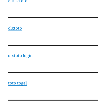
Situs Toto
olxtoto
olxtoto login
toto togel