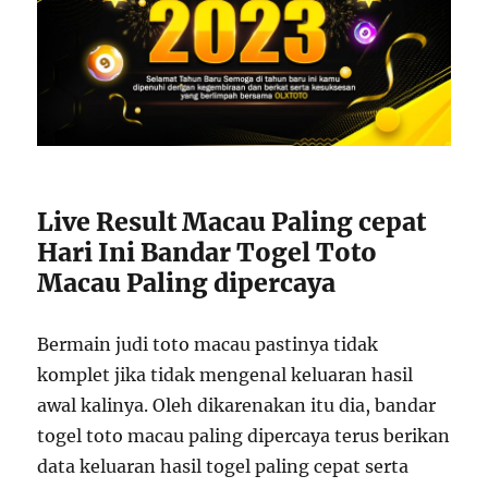
Live Result Macau Paling cepat
Hari Ini Bandar Togel Toto
Macau Paling dipercaya
Bermain judi toto macau pastinya tidak
komplet jika tidak mengenal keluaran hasil
awal kalinya. Oleh dikarenakan itu dia, bandar
togel toto macau paling dipercaya terus berikan
data keluaran hasil togel paling cepat serta