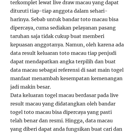
terkomplet lewat live draw macau yang dapat
dituruti tiap-tiap anggota dalam sehari-
harinya. Sebab untuk bandar toto macau bisa
dipercaya, cuma sediakan pelayanan pasang
taruhan saja tidak cukup buat memberi
kepuasan anggotanya. Namun, oleh karena ada
data result keluaran toto macau tiap penjudi
dapat mendapatkan angka terpilih dan buat
data macau sebagai referensi di saat main togel
manfaat menambah kesempatan kemenangan
jadi makin besar.
Data keluaran togel macau berdasar pada live
result macau yang didatangkan oleh bandar
togel toto macau bisa dipercaya yang pasti
telah benar dan resmi. Hingga, data macau
yang diberi dapat anda fungsikan buat cari dan