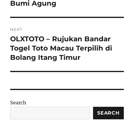
Bumi Agung
NEXT
OLXTOTO – Rujukan Bandar
Next
post:
Togel Toto Macau Terpilih di
Bolang Itang Timur
Search
SEARCH