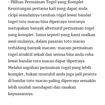
• Pilihan Permainan Togel yang Komplet
Keuntungan pertama kali yang dapat anda
cicipi seandainya taruhan togel lewat bandar
togel toto macau bisa dipercaya tentunya
merupakan banyak alternatif permainan togel
yang komplet. Sama seperti yang kami uraikan
awal mulanya, dalam pasaran toto macau
terhidang banyak macam-macam permainan
togel atraktif sekali dan semua bisa anda coba
lewat bandar toto macau dapat dipercaya.
Melalui suguhan permainan togel yang lebih
komplet, bukan mustahil anda juga jadi peserta
di bandar toto macau paling dipercaya semakin
lebih mudah mendapati dan rasakan
kepuasannya.