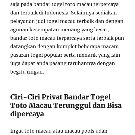
saja pada bandar togel toto macau terpercaya
dan terbaik di Indonesia. Selainnya sediakan
pelayanan judi togel macau terbaik dan dengan
agunan kesempatan menang yang besar,
bandar toto macau terpercaya serta terbaik pun
datangkan dengan komplet beberapa macam
pasaran togel popular serta menarik yang lain
juga dapat anda pasang taruhannya dengan
begitu ringan.
Ciri-Ciri Privat Bandar Togel
Toto Macau Terunggul dan Bisa
dipercaya
Ingat toto macau atau macau pools udah