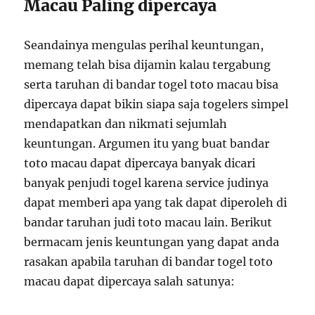
Macau Paling dipercaya
Seandainya mengulas perihal keuntungan,
memang telah bisa dijamin kalau tergabung
serta taruhan di bandar togel toto macau bisa
dipercaya dapat bikin siapa saja togelers simpel
mendapatkan dan nikmati sejumlah
keuntungan. Argumen itu yang buat bandar
toto macau dapat dipercaya banyak dicari
banyak penjudi togel karena service judinya
dapat memberi apa yang tak dapat diperoleh di
bandar taruhan judi toto macau lain. Berikut
bermacam jenis keuntungan yang dapat anda
rasakan apabila taruhan di bandar togel toto
macau dapat dipercaya salah satunya: