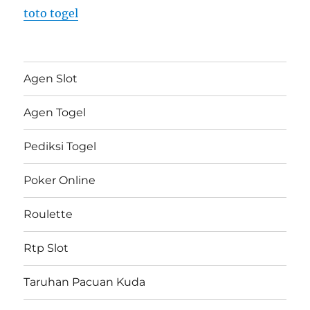
toto togel
Agen Slot
Agen Togel
Pediksi Togel
Poker Online
Roulette
Rtp Slot
Taruhan Pacuan Kuda