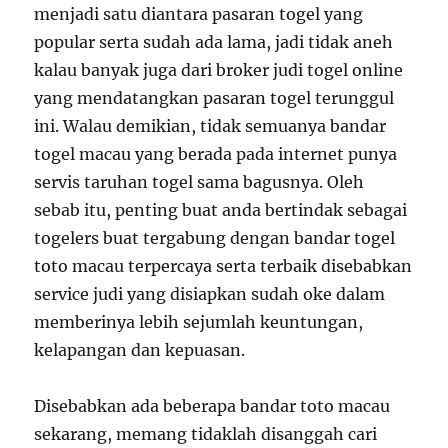
menjadi satu diantara pasaran togel yang
popular serta sudah ada lama, jadi tidak aneh
kalau banyak juga dari broker judi togel online
yang mendatangkan pasaran togel terunggul
ini. Walau demikian, tidak semuanya bandar
togel macau yang berada pada internet punya
servis taruhan togel sama bagusnya. Oleh
sebab itu, penting buat anda bertindak sebagai
togelers buat tergabung dengan bandar togel
toto macau terpercaya serta terbaik disebabkan
service judi yang disiapkan sudah oke dalam
memberinya lebih sejumlah keuntungan,
kelapangan dan kepuasan.
Disebabkan ada beberapa bandar toto macau
sekarang, memang tidaklah disanggah cari