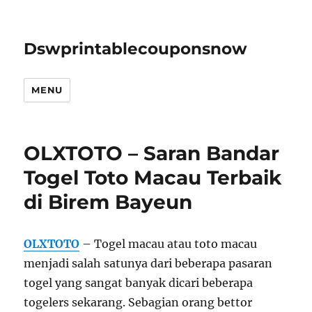
Dswprintablecouponsnow
MENU
OLXTOTO – Saran Bandar
Togel Toto Macau Terbaik
di Birem Bayeun
OLXTOTO
– Togel macau atau toto macau
menjadi salah satunya dari beberapa pasaran
togel yang sangat banyak dicari beberapa
togelers sekarang. Sebagian orang bettor