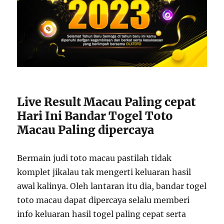
Live Result Macau Paling cepat
Hari Ini Bandar Togel Toto
Macau Paling dipercaya
Bermain judi toto macau pastilah tidak
komplet jikalau tak mengerti keluaran hasil
awal kalinya. Oleh lantaran itu dia, bandar togel
toto macau dapat dipercaya selalu memberi
info keluaran hasil togel paling cepat serta