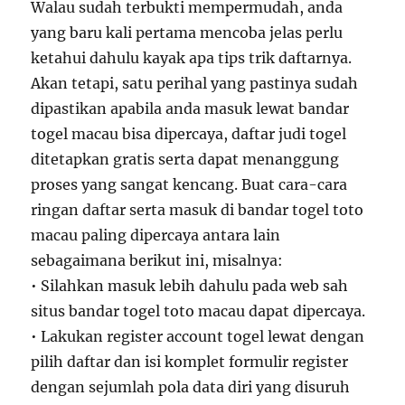
Walau sudah terbukti mempermudah, anda
yang baru kali pertama mencoba jelas perlu
ketahui dahulu kayak apa tips trik daftarnya.
Akan tetapi, satu perihal yang pastinya sudah
dipastikan apabila anda masuk lewat bandar
togel macau bisa dipercaya, daftar judi togel
ditetapkan gratis serta dapat menanggung
proses yang sangat kencang. Buat cara-cara
ringan daftar serta masuk di bandar togel toto
macau paling dipercaya antara lain
sebagaimana berikut ini, misalnya:
• Silahkan masuk lebih dahulu pada web sah
situs bandar togel toto macau dapat dipercaya.
• Lakukan register account togel lewat dengan
pilih daftar dan isi komplet formulir register
dengan sejumlah pola data diri yang disuruh