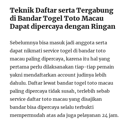
Teknik Daftar serta Tergabung
di Bandar Togel Toto Macau
Dapat dipercaya dengan Ringan
Sebelumnya bisa masuk jadi anggota serta
dapat nikmati service togel di bandar toto
macau paling dipercaya, karena itu hal yang
pertama perlu dilaksanakan tiap-tiap pemain
yakni mendaftarkan account judinya lebih
dahulu. Daftar lewat bandar togel toto macau
paling dipercaya tidak susah, terlebih sebab
service daftar toto macau yang disajikan
bandar bisa dipercaya selalu terbukti
mempermudah atas ada juga pelayanan 24 jam.