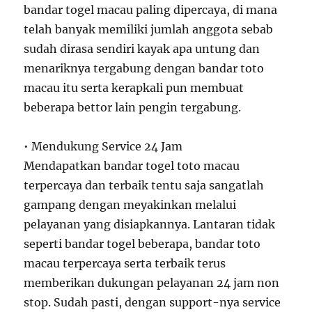
bandar togel macau paling dipercaya, di mana
telah banyak memiliki jumlah anggota sebab
sudah dirasa sendiri kayak apa untung dan
menariknya tergabung dengan bandar toto
macau itu serta kerapkali pun membuat
beberapa bettor lain pengin tergabung.
• Mendukung Service 24 Jam
Mendapatkan bandar togel toto macau
terpercaya dan terbaik tentu saja sangatlah
gampang dengan meyakinkan melalui
pelayanan yang disiapkannya. Lantaran tidak
seperti bandar togel beberapa, bandar toto
macau terpercaya serta terbaik terus
memberikan dukungan pelayanan 24 jam non
stop. Sudah pasti, dengan support-nya service