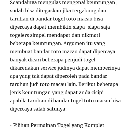
Seandainya mengulas mengenai keuntungan,
sudah bisa ditegaskan jika tergabung dan
taruhan di bandar togel toto macau bisa
dipercaya dapat membikin siapa-siapa saja
togelers simpel mendapat dan nikmati
beberapa keuntungan. Argumen itu yang
membuat bandar toto macau dapat dipercaya
banyak dicari beberapa penjudi togel
dikarenakan service judinya dapat memberinya
apa yang tak dapat diperoleh pada bandar
taruhan judi toto macau lain. Berikut beberapa
jenis keuntungan yang dapat anda cicipi
apabila taruhan di bandar togel toto macau bisa
dipercaya salah satunya:
• Pilihan Permainan Togel yang Komplet