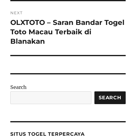
NEXT
OLXTOTO – Saran Bandar Togel
Next
post:
Toto Macau Terbaik di
Blanakan
Search
SEARCH
SITUS TOGEL TERPERCAYA