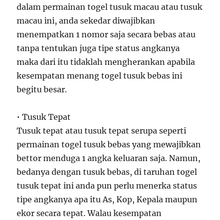
dalam permainan togel tusuk macau atau tusuk
macau ini, anda sekedar diwajibkan
menempatkan 1 nomor saja secara bebas atau
tanpa tentukan juga tipe status angkanya
maka dari itu tidaklah mengherankan apabila
kesempatan menang togel tusuk bebas ini
begitu besar.
• Tusuk Tepat
Tusuk tepat atau tusuk tepat serupa seperti
permainan togel tusuk bebas yang mewajibkan
bettor menduga 1 angka keluaran saja. Namun,
bedanya dengan tusuk bebas, di taruhan togel
tusuk tepat ini anda pun perlu menerka status
tipe angkanya apa itu As, Kop, Kepala maupun
ekor secara tepat. Walau kesempatan