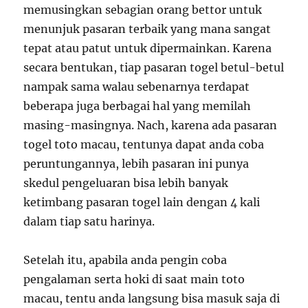
memusingkan sebagian orang bettor untuk
menunjuk pasaran terbaik yang mana sangat
tepat atau patut untuk dipermainkan. Karena
secara bentukan, tiap pasaran togel betul-betul
nampak sama walau sebenarnya terdapat
beberapa juga berbagai hal yang memilah
masing-masingnya. Nach, karena ada pasaran
togel toto macau, tentunya dapat anda coba
peruntungannya, lebih pasaran ini punya
skedul pengeluaran bisa lebih banyak
ketimbang pasaran togel lain dengan 4 kali
dalam tiap satu harinya.
Setelah itu, apabila anda pengin coba
pengalaman serta hoki di saat main toto
macau, tentu anda langsung bisa masuk saja di