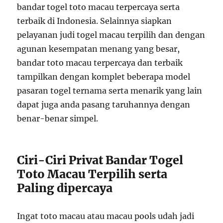
bandar togel toto macau terpercaya serta
terbaik di Indonesia. Selainnya siapkan
pelayanan judi togel macau terpilih dan dengan
agunan kesempatan menang yang besar,
bandar toto macau terpercaya dan terbaik
tampilkan dengan komplet beberapa model
pasaran togel ternama serta menarik yang lain
dapat juga anda pasang taruhannya dengan
benar-benar simpel.
Ciri-Ciri Privat Bandar Togel
Toto Macau Terpilih serta
Paling dipercaya
Ingat toto macau atau macau pools udah jadi