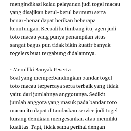
mengindikasi kalau pelayanan judi togel macau
yang disajikan betul-betul bermutu serta
benar-benar dapat berikan beberapa
keuntungan. Kecuali ketimbang itu, agen judi
toto macau yang punya penampilan situs
sangat bagus pun tidak bikin kuatir banyak
togelers buat tergabung didalamnya.
• Memiliki Banyak Peserta
Soal yang memperbandingkan bandar togel
toto macau terpercaya serta terbaik yang tidak
yaitu dari jumlahnya anggotanya. Sedikit
jumlah anggota yang masuk pada bandar toto
macau itu dapat ditandaskan service judi togel
kurang demikian mengesankan atau memiliki
kualitas. Tapi, tidak sama perihal dengan