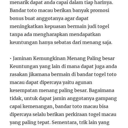
menarik dapat anda capai dalam tiap harinya.
Bandar toto macau berikan banyak promosi
bonus buat anggotanya agar dapat
meningkatkan kepuasan bermain judi togel
tanpa ada mengharapkan mendapatkan
keuntungan hanya sebatas dari menang saja.
• Jaminan Kemungkinan Menang Paling besar
Keuntungan yang lain di mana dapat juga anda
rasakan jikamana bermain di bandar togel toto
macau dapat dipercaya yaitu agunan
kesempatan menang paling besar. Bagaimana
tidak, untuk dapat jamin anggotanya gampang
capai kemenangan, bandar toto macau bisa
dipercaya selalu berikan perkiraan togel macau
yang paling tepat. Sementara, trik lain yang