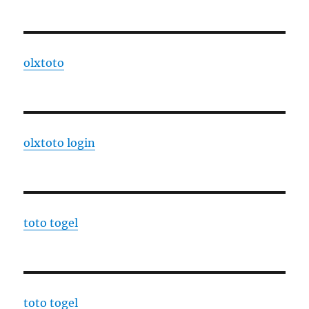
olxtoto
olxtoto login
toto togel
toto togel