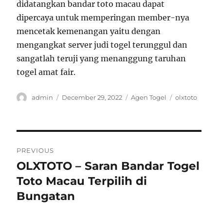
didatangkan bandar toto macau dapat
dipercaya untuk memperingan member-nya
mencetak kemenangan yaitu dengan
mengangkat server judi togel terunggul dan
sangatlah teruji yang menanggung taruhan
togel amat fair.
Author
Posted
Categories
Tags
admin
December 29, 2022
Agen Togel
olxtoto
on
Post
PREVIOUS
navigation
OLXTOTO – Saran Bandar Togel
Previous
post:
Toto Macau Terpilih di
Bungatan