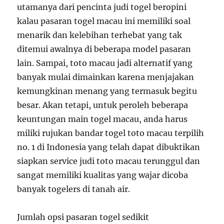
utamanya dari pencinta judi togel beropini
kalau pasaran togel macau ini memiliki soal
menarik dan kelebihan terhebat yang tak
ditemui awalnya di beberapa model pasaran
lain. Sampai, toto macau jadi alternatif yang
banyak mulai dimainkan karena menjajakan
kemungkinan menang yang termasuk begitu
besar. Akan tetapi, untuk peroleh beberapa
keuntungan main togel macau, anda harus
miliki rujukan bandar togel toto macau terpilih
no. 1 di Indonesia yang telah dapat dibuktikan
siapkan service judi toto macau terunggul dan
sangat memiliki kualitas yang wajar dicoba
banyak togelers di tanah air.
Jumlah opsi pasaran togel sedikit