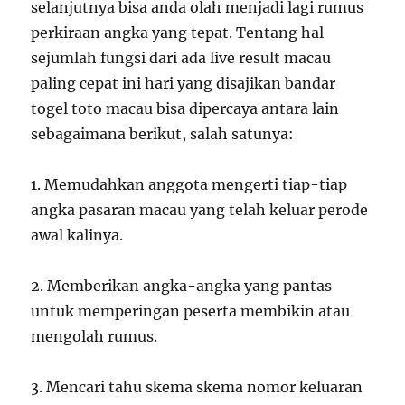
selanjutnya bisa anda olah menjadi lagi rumus
perkiraan angka yang tepat. Tentang hal
sejumlah fungsi dari ada live result macau
paling cepat ini hari yang disajikan bandar
togel toto macau bisa dipercaya antara lain
sebagaimana berikut, salah satunya:
1. Memudahkan anggota mengerti tiap-tiap
angka pasaran macau yang telah keluar perode
awal kalinya.
2. Memberikan angka-angka yang pantas
untuk memperingan peserta membikin atau
mengolah rumus.
3. Mencari tahu skema skema nomor keluaran