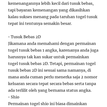
kemenangannya lebih kecil dari tusuk bebas,
tapi bayaran kemenangan yang dikasihkan
kalau sukses menang pada taruhan togel tusuk
tepat ini tentunya semakin besar.
• Tusuk Bebas 2D
Jikamana anda memahami dengan permainan
togel tusuk bebas 1 angka, karenanya anda juga
harusnya tak kan sukar untuk permainkan
togel tusuk bebas 2D. Tetapi, permainan togel
tusuk bebas 2D ini sesuai sama namanya, di
mana anda cuman perlu menerka saja 2 nomor
keluaran secara tepat secara bebas serta tanpa
ada terlilit oleh yang bernama status angka.
• Shio
Permainan togel shio ini biasa dimainkan