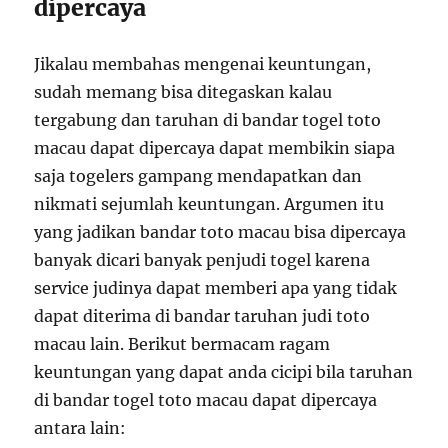
dipercaya
Jikalau membahas mengenai keuntungan,
sudah memang bisa ditegaskan kalau
tergabung dan taruhan di bandar togel toto
macau dapat dipercaya dapat membikin siapa
saja togelers gampang mendapatkan dan
nikmati sejumlah keuntungan. Argumen itu
yang jadikan bandar toto macau bisa dipercaya
banyak dicari banyak penjudi togel karena
service judinya dapat memberi apa yang tidak
dapat diterima di bandar taruhan judi toto
macau lain. Berikut bermacam ragam
keuntungan yang dapat anda cicipi bila taruhan
di bandar togel toto macau dapat dipercaya
antara lain: