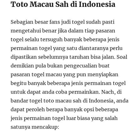
Toto Macau Sah di Indonesia
Sebagian besar fans judi togel sudah pasti
mengetahui benar jika dalam tiap pasaran
togel selalu tersuguh banyak beberapa jenis
permainan togel yang satu diantaranya perlu
dipastikan sebelumnya taruhan bisa jalan. Soal
demikian pula bukan pengecualian buat
pasaran togel macau yang pun menyiapkan
begitu banyak beberapa jenis permainan togel
untuk dapat anda coba permainkan. Nach, di
bandar togel toto macau sah di Indonesia, anda
dapat peroleh berapa banyak opsi beberapa
jenis permainan togel luar biasa yang salah
satunya mencakup: