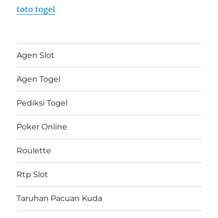
toto togel
Agen Slot
Agen Togel
Pediksi Togel
Poker Online
Roulette
Rtp Slot
Taruhan Pacuan Kuda