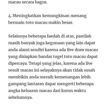
macau secara bagus.
4. Meningkatkan kemungkinan menang
bermain toto macau makin besar.
Selainnya beberapa faedah di atas, pastilah
masih banyak juga kegunaan yang lain dapat
anda alami sendiri karena ada live draw macau
yang disiapkan bandar togel toto macau dapat
dipercaya. Tetapi yang jelas, karena ada live
result macau ini selayaknya akan tidak susah
membikin anda meraih kemenangan lebih
gampang lantaran dapat mengerti beberapa
angka keluaran macau dari kurun waktu
sebelumnya.