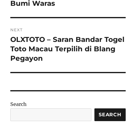
Bumi Waras
NEXT
OLXTOTO – Saran Bandar Togel
Next
post:
Toto Macau Terpilih di Blang
Pegayon
Search
SEARCH