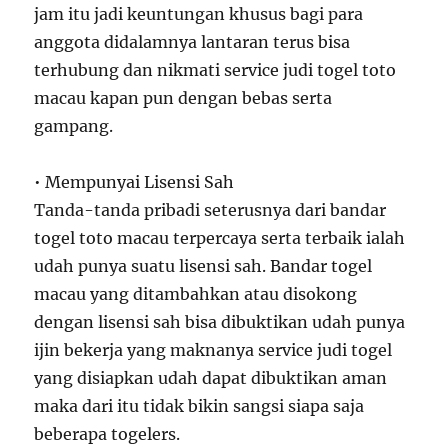
jam itu jadi keuntungan khusus bagi para
anggota didalamnya lantaran terus bisa
terhubung dan nikmati service judi togel toto
macau kapan pun dengan bebas serta
gampang.
• Mempunyai Lisensi Sah
Tanda-tanda pribadi seterusnya dari bandar
togel toto macau terpercaya serta terbaik ialah
udah punya suatu lisensi sah. Bandar togel
macau yang ditambahkan atau disokong
dengan lisensi sah bisa dibuktikan udah punya
ijin bekerja yang maknanya service judi togel
yang disiapkan udah dapat dibuktikan aman
maka dari itu tidak bikin sangsi siapa saja
beberapa togelers.