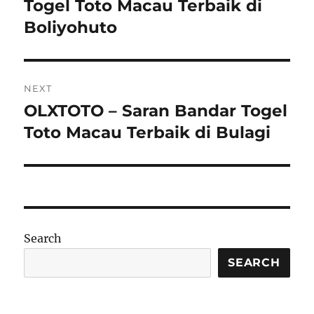
post:
Togel Toto Macau Terbaik di
Boliyohuto
NEXT
OLXTOTO – Saran Bandar Togel
Next
post:
Toto Macau Terbaik di Bulagi
Search
SEARCH