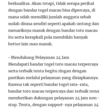
berkualitas. Akan tetapi, tidak serupa perihal
dengan bandar togel macau bisa dipercaya, di
mana udah memiliki jumlah anggota sebab
sudah dirasa sendiri seperti apakah untung dan
menariknya masuk dengan bandar toto macau
itu serta kerapkali pula membikin banyak
bettor lain mau masuk.
• Mendukung Pelayanan 24 Jam
Mendapati bandar togel toto macau terpercaya
serta terbaik tentu begitu ringan dengan
pastikan melalui pelayanan yang disiapkannya.
Karena tak seperti bandar togel rata-rata,
bandar toto macau terpercaya dan terbaik terus
memberikan dukungan pelayanan 24 jam non-
stop. Tentu, dengan support-nya pelayanan 24