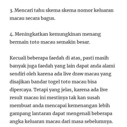
3. Mencari tahu skema skema nomor keluaran
macau secara bagus.
4. Meningkatkan kemungkinan menang
bermain toto macau semakin besar.
Kecuali beberapa faedah di atas, pasti masih
banyak juga faedah yang lain dapat anda alami
sendiri oleh karena ada live draw macau yang
disajikan bandar togel toto macau bisa
dipercaya. Tetapi yang jelas, karena ada live
result macau ini mestinya tak kan susah
membuat anda mencapai kemenangan lebih
gampang lantaran dapat mengenali beberapa
angka keluaran macau dari masa sebelumnya.