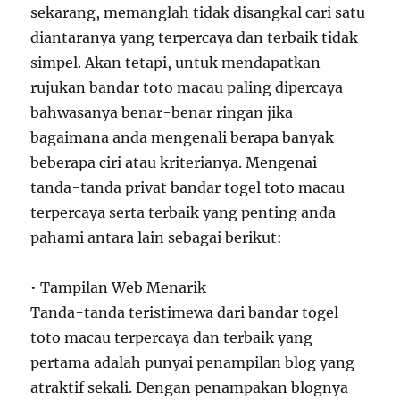
sekarang, memanglah tidak disangkal cari satu
diantaranya yang terpercaya dan terbaik tidak
simpel. Akan tetapi, untuk mendapatkan
rujukan bandar toto macau paling dipercaya
bahwasanya benar-benar ringan jika
bagaimana anda mengenali berapa banyak
beberapa ciri atau kriterianya. Mengenai
tanda-tanda privat bandar togel toto macau
terpercaya serta terbaik yang penting anda
pahami antara lain sebagai berikut:
• Tampilan Web Menarik
Tanda-tanda teristimewa dari bandar togel
toto macau terpercaya dan terbaik yang
pertama adalah punyai penampilan blog yang
atraktif sekali. Dengan penampakan blognya