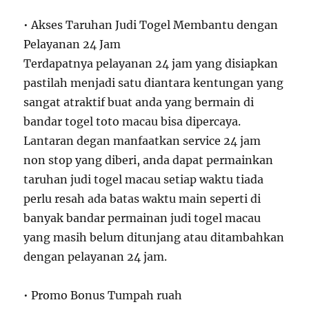
• Akses Taruhan Judi Togel Membantu dengan
Pelayanan 24 Jam
Terdapatnya pelayanan 24 jam yang disiapkan
pastilah menjadi satu diantara kentungan yang
sangat atraktif buat anda yang bermain di
bandar togel toto macau bisa dipercaya.
Lantaran degan manfaatkan service 24 jam
non stop yang diberi, anda dapat permainkan
taruhan judi togel macau setiap waktu tiada
perlu resah ada batas waktu main seperti di
banyak bandar permainan judi togel macau
yang masih belum ditunjang atau ditambahkan
dengan pelayanan 24 jam.
• Promo Bonus Tumpah ruah