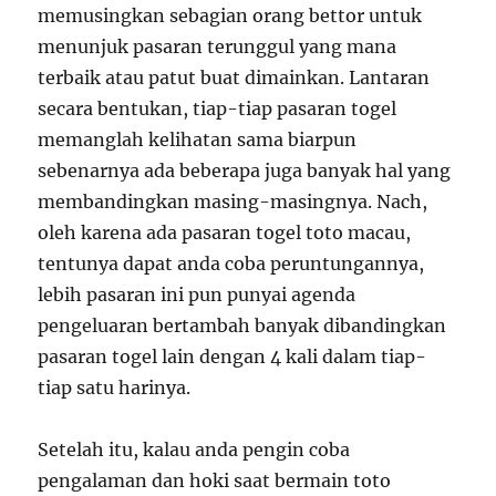
memusingkan sebagian orang bettor untuk
menunjuk pasaran terunggul yang mana
terbaik atau patut buat dimainkan. Lantaran
secara bentukan, tiap-tiap pasaran togel
memanglah kelihatan sama biarpun
sebenarnya ada beberapa juga banyak hal yang
membandingkan masing-masingnya. Nach,
oleh karena ada pasaran togel toto macau,
tentunya dapat anda coba peruntungannya,
lebih pasaran ini pun punyai agenda
pengeluaran bertambah banyak dibandingkan
pasaran togel lain dengan 4 kali dalam tiap-
tiap satu harinya.
Setelah itu, kalau anda pengin coba
pengalaman dan hoki saat bermain toto