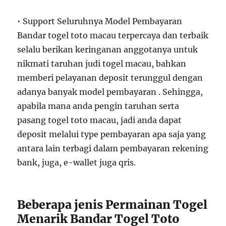
• Support Seluruhnya Model Pembayaran
Bandar togel toto macau terpercaya dan terbaik
selalu berikan keringanan anggotanya untuk
nikmati taruhan judi togel macau, bahkan
memberi pelayanan deposit terunggul dengan
adanya banyak model pembayaran . Sehingga,
apabila mana anda pengin taruhan serta
pasang togel toto macau, jadi anda dapat
deposit melalui type pembayaran apa saja yang
antara lain terbagi dalam pembayaran rekening
bank, juga, e-wallet juga qris.
Beberapa jenis Permainan Togel
Menarik Bandar Togel Toto