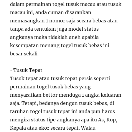
dalam permainan togel tusuk macau atau tusuk
macau ini, anda cuman disarankan
memasangkan 1 nomor saja secara bebas atau
tanpa ada tentukan juga model status
angkanya maka tidaklah aneh apabila
kesempatan menang togel tusuk bebas ini
besar sekali.
• Tusuk Tepat
Tusuk tepat atau tusuk tepat persis seperti
permainan togel tusuk bebas yang
menyaratkan bettor menduga 1 angka keluaran
saja. Tetapi, bedanya dengan tusuk bebas, di
taruhan togel tusuk tepat ini anda pun harus
mengira status tipe angkanya apa itu As, Kop,
Kepala atau ekor secara tepat. Walau