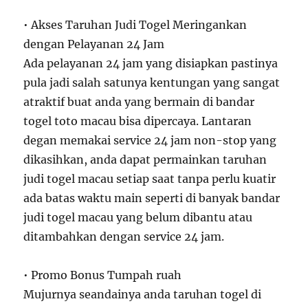
• Akses Taruhan Judi Togel Meringankan
dengan Pelayanan 24 Jam
Ada pelayanan 24 jam yang disiapkan pastinya
pula jadi salah satunya kentungan yang sangat
atraktif buat anda yang bermain di bandar
togel toto macau bisa dipercaya. Lantaran
degan memakai service 24 jam non-stop yang
dikasihkan, anda dapat permainkan taruhan
judi togel macau setiap saat tanpa perlu kuatir
ada batas waktu main seperti di banyak bandar
judi togel macau yang belum dibantu atau
ditambahkan dengan service 24 jam.
• Promo Bonus Tumpah ruah
Mujurnya seandainya anda taruhan togel di