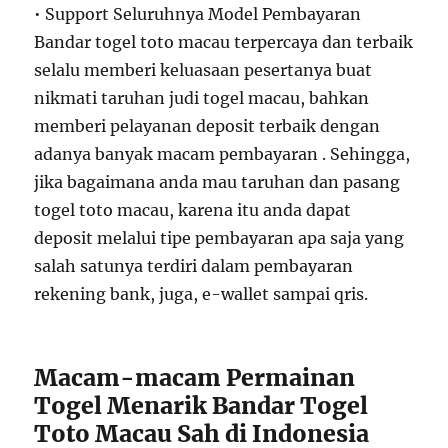
• Support Seluruhnya Model Pembayaran
Bandar togel toto macau terpercaya dan terbaik
selalu memberi keluasaan pesertanya buat
nikmati taruhan judi togel macau, bahkan
memberi pelayanan deposit terbaik dengan
adanya banyak macam pembayaran . Sehingga,
jika bagaimana anda mau taruhan dan pasang
togel toto macau, karena itu anda dapat
deposit melalui tipe pembayaran apa saja yang
salah satunya terdiri dalam pembayaran
rekening bank, juga, e-wallet sampai qris.
Macam-macam Permainan
Togel Menarik Bandar Togel
Toto Macau Sah di Indonesia