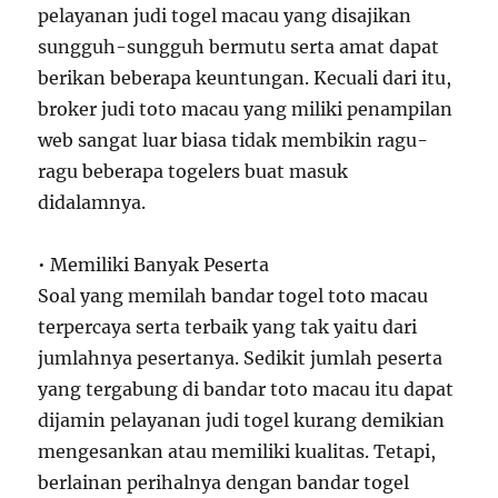
pelayanan judi togel macau yang disajikan
sungguh-sungguh bermutu serta amat dapat
berikan beberapa keuntungan. Kecuali dari itu,
broker judi toto macau yang miliki penampilan
web sangat luar biasa tidak membikin ragu-
ragu beberapa togelers buat masuk
didalamnya.
• Memiliki Banyak Peserta
Soal yang memilah bandar togel toto macau
terpercaya serta terbaik yang tak yaitu dari
jumlahnya pesertanya. Sedikit jumlah peserta
yang tergabung di bandar toto macau itu dapat
dijamin pelayanan judi togel kurang demikian
mengesankan atau memiliki kualitas. Tetapi,
berlainan perihalnya dengan bandar togel