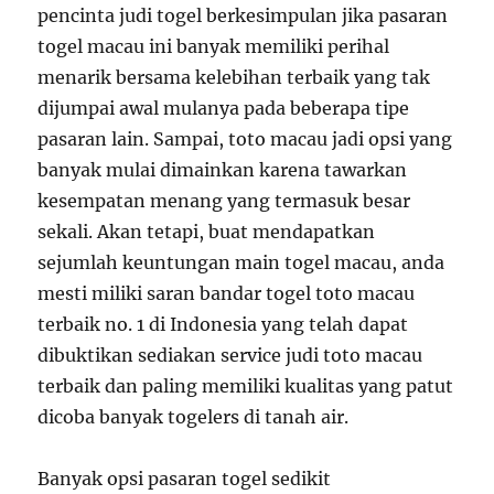
pencinta judi togel berkesimpulan jika pasaran
togel macau ini banyak memiliki perihal
menarik bersama kelebihan terbaik yang tak
dijumpai awal mulanya pada beberapa tipe
pasaran lain. Sampai, toto macau jadi opsi yang
banyak mulai dimainkan karena tawarkan
kesempatan menang yang termasuk besar
sekali. Akan tetapi, buat mendapatkan
sejumlah keuntungan main togel macau, anda
mesti miliki saran bandar togel toto macau
terbaik no. 1 di Indonesia yang telah dapat
dibuktikan sediakan service judi toto macau
terbaik dan paling memiliki kualitas yang patut
dicoba banyak togelers di tanah air.
Banyak opsi pasaran togel sedikit