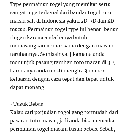
Type permainan togel yang memikat serta
sangat juga terkenal dari bandar togel toto
macau sah di Indonesia yakni 2D, 3D dan 4D
macau. Permainan togel type ini benar-benar
ringan karena anda hanya butuh
memasangkan nomor sama dengan macam
taruhannya. Semisalnya, jikamana anda
menunjuk pasang taruhan toto macau di 3D,
karenanya anda mesti mengira 3 nomor
keluaran dengan cara tepat dan tepat untuk
dapat menang.
• Tusuk Bebas
Kalau cari perjudian togel yang termudah dari
pasaran toto macau, jadi anda bisa mencoba
permainan togel macam tusuk bebas. Sebab,