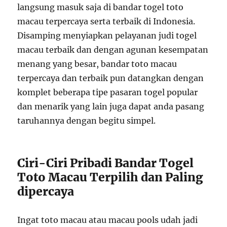
langsung masuk saja di bandar togel toto
macau terpercaya serta terbaik di Indonesia.
Disamping menyiapkan pelayanan judi togel
macau terbaik dan dengan agunan kesempatan
menang yang besar, bandar toto macau
terpercaya dan terbaik pun datangkan dengan
komplet beberapa tipe pasaran togel popular
dan menarik yang lain juga dapat anda pasang
taruhannya dengan begitu simpel.
Ciri-Ciri Pribadi Bandar Togel
Toto Macau Terpilih dan Paling
dipercaya
Ingat toto macau atau macau pools udah jadi