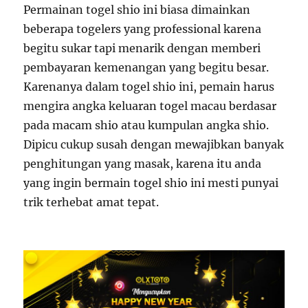
Permainan togel shio ini biasa dimainkan
beberapa togelers yang professional karena
begitu sukar tapi menarik dengan memberi
pembayaran kemenangan yang begitu besar.
Karenanya dalam togel shio ini, pemain harus
mengira angka keluaran togel macau berdasar
pada macam shio atau kumpulan angka shio.
Dipicu cukup susah dengan mewajibkan banyak
penghitungan yang masak, karena itu anda
yang ingin bermain togel shio ini mesti punyai
trik terhebat amat tepat.