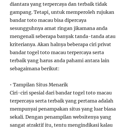
diantara yang terpercaya dan terbaik tidak
gampang. Tetapi, untuk memperoleh rujukan
bandar toto macau bisa dipercaya
sesungguhnya amat ringan jikamana anda
mengenali seberapa banyak tanda-tanda atau
kriterianya. Akan halnya beberapa ciri privat
bandar togel toto macau terpercaya serta
terbaik yang harus anda pahami antara lain
sebagaimana berikut:
• Tampilan Situs Menarik
Ciri-ciri spesial dari bandar togel toto macau
terpercaya serta terbaik yang pertama adalah
mempunyai penampakan situs yang luar biasa
sekali. Dengan penampilan websitenya yang
sangat atraktif itu, tentu mengindikasi kalau