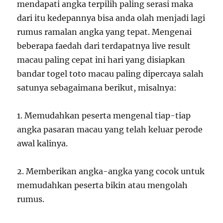
mendapati angka terpilih paling serasi maka
dari itu kedepannya bisa anda olah menjadi lagi
rumus ramalan angka yang tepat. Mengenai
beberapa faedah dari terdapatnya live result
macau paling cepat ini hari yang disiapkan
bandar togel toto macau paling dipercaya salah
satunya sebagaimana berikut, misalnya:
1. Memudahkan peserta mengenal tiap-tiap
angka pasaran macau yang telah keluar perode
awal kalinya.
2. Memberikan angka-angka yang cocok untuk
memudahkan peserta bikin atau mengolah
rumus.