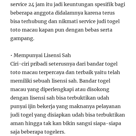
service 24 jam itu jadi keuntungan spesifik bagi
beberapa anggota didalamnya karena terus
bisa terhubung dan nikmati service judi togel
toto macau kapan pun dengan bebas serta
gampang.
• Mempunyai Lisensi Sah
Ciri-ciri pribadi seterusnya dari bandar togel
toto macau terpercaya dan terbaik yaitu telah
memiliki sebuah lisensi sah. Bandar togel
macau yang diperlengkapi atau disokong
dengan lisensi sah bisa terbuktikan udah
punyai ijin bekerja yang maknanya pelayanan
judi togel yang disiapkan udah bisa terbuktikan
aman hingga tak kan bikin sangsi siapa-siapa
saja beberapa togelers.