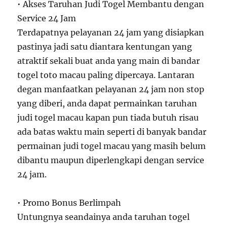
• Akses Taruhan Judi Togel Membantu dengan
Service 24 Jam
Terdapatnya pelayanan 24 jam yang disiapkan
pastinya jadi satu diantara kentungan yang
atraktif sekali buat anda yang main di bandar
togel toto macau paling dipercaya. Lantaran
degan manfaatkan pelayanan 24 jam non stop
yang diberi, anda dapat permainkan taruhan
judi togel macau kapan pun tiada butuh risau
ada batas waktu main seperti di banyak bandar
permainan judi togel macau yang masih belum
dibantu maupun diperlengkapi dengan service
24 jam.
• Promo Bonus Berlimpah
Untungnya seandainya anda taruhan togel