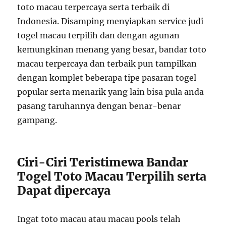
toto macau terpercaya serta terbaik di
Indonesia. Disamping menyiapkan service judi
togel macau terpilih dan dengan agunan
kemungkinan menang yang besar, bandar toto
macau terpercaya dan terbaik pun tampilkan
dengan komplet beberapa tipe pasaran togel
popular serta menarik yang lain bisa pula anda
pasang taruhannya dengan benar-benar
gampang.
Ciri-Ciri Teristimewa Bandar
Togel Toto Macau Terpilih serta
Dapat dipercaya
Ingat toto macau atau macau pools telah