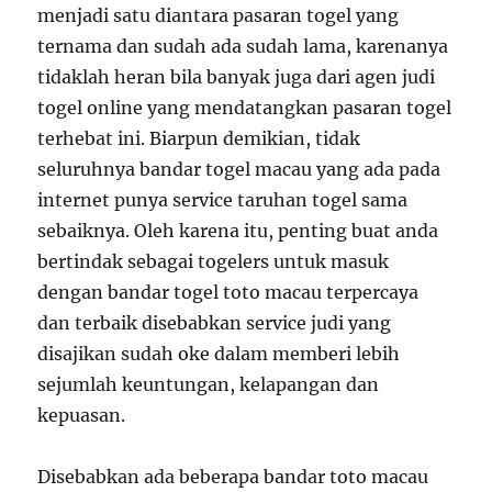
menjadi satu diantara pasaran togel yang
ternama dan sudah ada sudah lama, karenanya
tidaklah heran bila banyak juga dari agen judi
togel online yang mendatangkan pasaran togel
terhebat ini. Biarpun demikian, tidak
seluruhnya bandar togel macau yang ada pada
internet punya service taruhan togel sama
sebaiknya. Oleh karena itu, penting buat anda
bertindak sebagai togelers untuk masuk
dengan bandar togel toto macau terpercaya
dan terbaik disebabkan service judi yang
disajikan sudah oke dalam memberi lebih
sejumlah keuntungan, kelapangan dan
kepuasan.
Disebabkan ada beberapa bandar toto macau