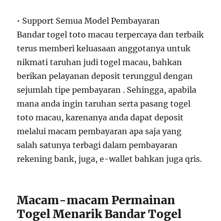
• Support Semua Model Pembayaran
Bandar togel toto macau terpercaya dan terbaik
terus memberi keluasaan anggotanya untuk
nikmati taruhan judi togel macau, bahkan
berikan pelayanan deposit terunggul dengan
sejumlah tipe pembayaran . Sehingga, apabila
mana anda ingin taruhan serta pasang togel
toto macau, karenanya anda dapat deposit
melalui macam pembayaran apa saja yang
salah satunya terbagi dalam pembayaran
rekening bank, juga, e-wallet bahkan juga qris.
Macam-macam Permainan
Togel Menarik Bandar Togel