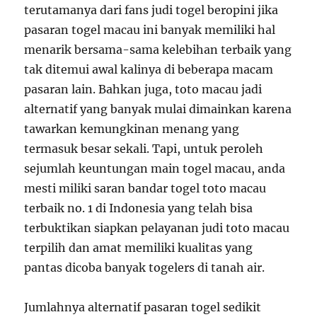
terutamanya dari fans judi togel beropini jika
pasaran togel macau ini banyak memiliki hal
menarik bersama-sama kelebihan terbaik yang
tak ditemui awal kalinya di beberapa macam
pasaran lain. Bahkan juga, toto macau jadi
alternatif yang banyak mulai dimainkan karena
tawarkan kemungkinan menang yang
termasuk besar sekali. Tapi, untuk peroleh
sejumlah keuntungan main togel macau, anda
mesti miliki saran bandar togel toto macau
terbaik no. 1 di Indonesia yang telah bisa
terbuktikan siapkan pelayanan judi toto macau
terpilih dan amat memiliki kualitas yang
pantas dicoba banyak togelers di tanah air.
Jumlahnya alternatif pasaran togel sedikit