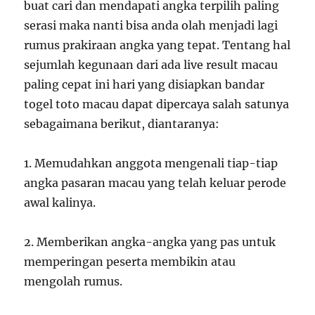
buat cari dan mendapati angka terpilih paling
serasi maka nanti bisa anda olah menjadi lagi
rumus prakiraan angka yang tepat. Tentang hal
sejumlah kegunaan dari ada live result macau
paling cepat ini hari yang disiapkan bandar
togel toto macau dapat dipercaya salah satunya
sebagaimana berikut, diantaranya:
1. Memudahkan anggota mengenali tiap-tiap
angka pasaran macau yang telah keluar perode
awal kalinya.
2. Memberikan angka-angka yang pas untuk
memperingan peserta membikin atau
mengolah rumus.