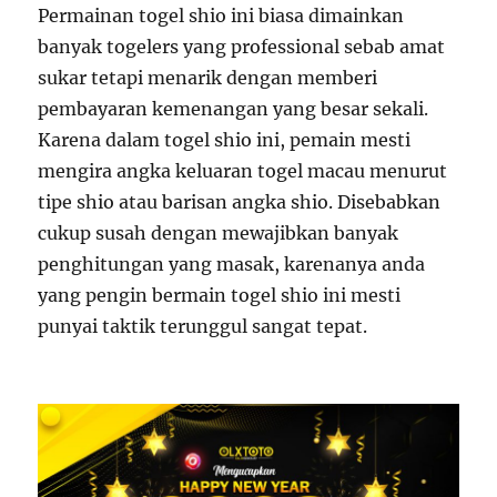
Permainan togel shio ini biasa dimainkan
banyak togelers yang professional sebab amat
sukar tetapi menarik dengan memberi
pembayaran kemenangan yang besar sekali.
Karena dalam togel shio ini, pemain mesti
mengira angka keluaran togel macau menurut
tipe shio atau barisan angka shio. Disebabkan
cukup susah dengan mewajibkan banyak
penghitungan yang masak, karenanya anda
yang pengin bermain togel shio ini mesti
punyai taktik terunggul sangat tepat.