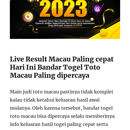
Live Result Macau Paling cepat
Hari Ini Bandar Togel Toto
Macau Paling dipercaya
Main judi toto macau pastinya tidak komplet
kalau tidak ketahui keluaran hasil awal
mulanya. Oleh karena tersebut, bandar togel
toto macau bisa dipercaya selalu memberinya
info keluaran hasil togel paling cepat serta