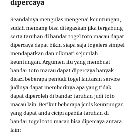
dipercaya
Seandainya mengulas mengenai keuntungan,
sudah memang bisa ditegaskan jika tergabung
serta taruhan di bandar togel toto macau dapat
dipercaya dapat bikin siapa saja togelers simpel
mendapatkan dan nikmati sejumlah
keuntungan. Argumen itu yang membuat
bandar toto macau dapat dipercaya banyak
dicari beberapa penjudi togel lantaran service
judinya dapat memberinya apa yang tidak
dapat diperoleh di bandar taruhan judi toto
macau lain. Berikut beberapa jenis keuntungan
yang dapat anda cicipi apabila taruhan di
bandar togel toto macau bisa dipercaya antara
lain: