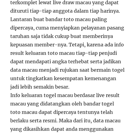
terkomplet lewat live draw macau yang dapat
dituruti tiap-tiap anggota dalam tiap harinya.
Lantaran buat bandar toto macau paling
dipercaya, cuma menyiapkan pelayanan pasang
taruhan saja tidak cukup buat memberinya
kepuasan member-nya. Tetapi, karena ada info
result keluaran toto macau tiap-tiap penjudi
dapat mendapati angka terhebat serta jadikan
data macau menjadi rujukan saat bermain togel
untuk tingkatkan kesempatan kemenangan
jadi lebih semakin besar.
Info keluaran togel macau berdasar live result
macau yang didatangkan oleh bandar togel
toto macau dapat dipercaya tentunya telah
berlaku serta resmi. Maka dari itu, data macau
yang dikasihkan dapat anda menggunakan