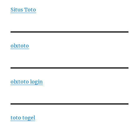
Situs Toto
olxtoto
olxtoto login
toto togel