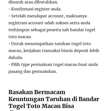
disuruh atau dibutuhkan.
• Konfirmasi register anda.
• Setelah mendapat account, maknanya
registrasi account udah sukses serta anda
terhimpun sebagai peserta sah bandar togel
toto macau.
• Untuk menempatkan taruhan togel toto
macau, kerjakan transaksi bisnis deposit lebih
dahulu.
• Pilih type permainan togel macau buat anda
pasang dan permainkan.
Rasakan Bermacam
Keuntungan Taruhan di Bandar
Togel Toto Macau Bisa