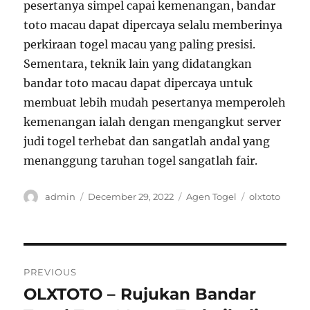
pesertanya simpel capai kemenangan, bandar
toto macau dapat dipercaya selalu memberinya
perkiraan togel macau yang paling presisi.
Sementara, teknik lain yang didatangkan
bandar toto macau dapat dipercaya untuk
membuat lebih mudah pesertanya memperoleh
kemenangan ialah dengan mengangkut server
judi togel terhebat dan sangatlah andal yang
menanggung taruhan togel sangatlah fair.
Author
Posted
Categories
Tags
admin
December 29, 2022
Agen Togel
olxtoto
on
Post
PREVIOUS
navigation
OLXTOTO – Rujukan Bandar
Previous