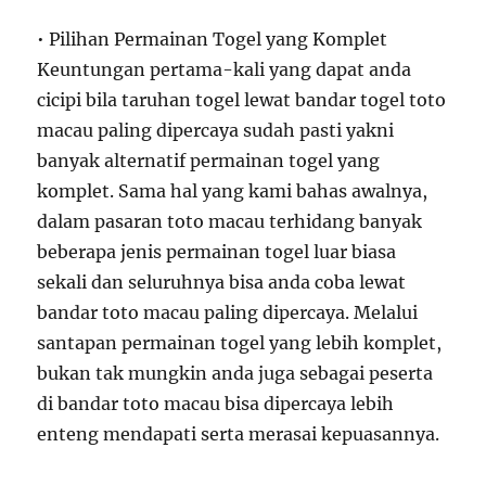
• Pilihan Permainan Togel yang Komplet
Keuntungan pertama-kali yang dapat anda
cicipi bila taruhan togel lewat bandar togel toto
macau paling dipercaya sudah pasti yakni
banyak alternatif permainan togel yang
komplet. Sama hal yang kami bahas awalnya,
dalam pasaran toto macau terhidang banyak
beberapa jenis permainan togel luar biasa
sekali dan seluruhnya bisa anda coba lewat
bandar toto macau paling dipercaya. Melalui
santapan permainan togel yang lebih komplet,
bukan tak mungkin anda juga sebagai peserta
di bandar toto macau bisa dipercaya lebih
enteng mendapati serta merasai kepuasannya.