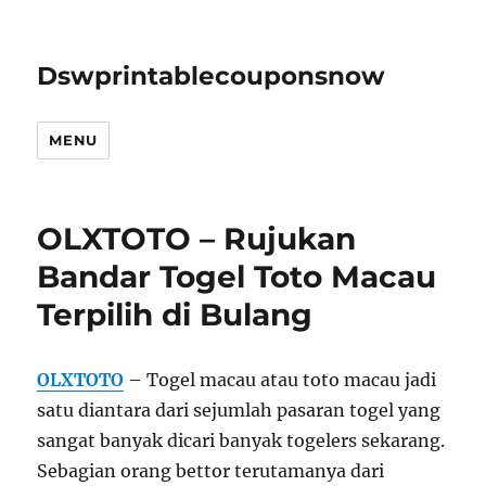
Dswprintablecouponsnow
MENU
OLXTOTO – Rujukan
Bandar Togel Toto Macau
Terpilih di Bulang
OLXTOTO
– Togel macau atau toto macau jadi
satu diantara dari sejumlah pasaran togel yang
sangat banyak dicari banyak togelers sekarang.
Sebagian orang bettor terutamanya dari