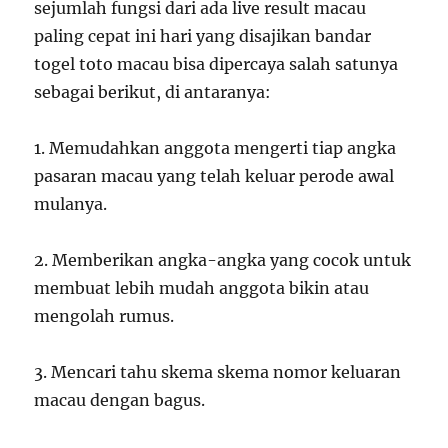
sejumlah fungsi dari ada live result macau
paling cepat ini hari yang disajikan bandar
togel toto macau bisa dipercaya salah satunya
sebagai berikut, di antaranya:
1. Memudahkan anggota mengerti tiap angka
pasaran macau yang telah keluar perode awal
mulanya.
2. Memberikan angka-angka yang cocok untuk
membuat lebih mudah anggota bikin atau
mengolah rumus.
3. Mencari tahu skema skema nomor keluaran
macau dengan bagus.