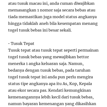
atau tusuk macau ini, anda cuman diwajibkan
memasangkan 1 nomor saja secara bebas atau
tiada memastikan juga model status angkanya
hingga tidaklah aneh bila kesempatan menang
togel tusuk bebas ini besar sekali.
• Tusuk Tepat
Tusuk tepat atau tusuk tepat seperti permainan
togel tusuk bebas yang mewajibkan bettor
menerka 1 angka keluaran saja. Namun,
bedanya dengan tusuk bebas, pada taruhan
togel tusuk tepat ini anda pun perlu mengira
status tipe angkanya apa itu As, Kop, Kepala
atau ekor secara pas. Kendati kemungkinan
kemenangannya lebih kecil dari tusuk bebas,
namun bayaran kemenangan yang dikasihkan