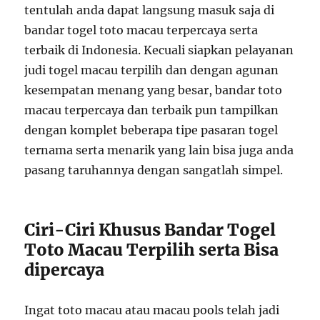
tentulah anda dapat langsung masuk saja di
bandar togel toto macau terpercaya serta
terbaik di Indonesia. Kecuali siapkan pelayanan
judi togel macau terpilih dan dengan agunan
kesempatan menang yang besar, bandar toto
macau terpercaya dan terbaik pun tampilkan
dengan komplet beberapa tipe pasaran togel
ternama serta menarik yang lain bisa juga anda
pasang taruhannya dengan sangatlah simpel.
Ciri-Ciri Khusus Bandar Togel
Toto Macau Terpilih serta Bisa
dipercaya
Ingat toto macau atau macau pools telah jadi