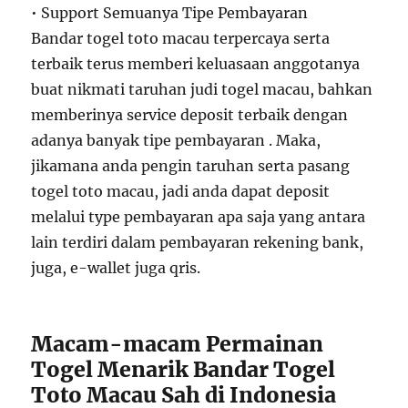
• Support Semuanya Tipe Pembayaran
Bandar togel toto macau terpercaya serta
terbaik terus memberi keluasaan anggotanya
buat nikmati taruhan judi togel macau, bahkan
memberinya service deposit terbaik dengan
adanya banyak tipe pembayaran . Maka,
jikamana anda pengin taruhan serta pasang
togel toto macau, jadi anda dapat deposit
melalui type pembayaran apa saja yang antara
lain terdiri dalam pembayaran rekening bank,
juga, e-wallet juga qris.
Macam-macam Permainan
Togel Menarik Bandar Togel
Toto Macau Sah di Indonesia