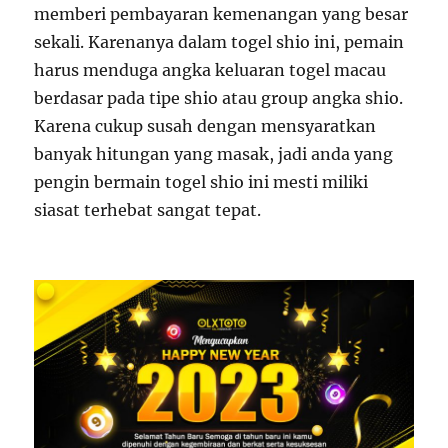
memberi pembayaran kemenangan yang besar
sekali. Karenanya dalam togel shio ini, pemain
harus menduga angka keluaran togel macau
berdasar pada tipe shio atau group angka shio.
Karena cukup susah dengan mensyaratkan
banyak hitungan yang masak, jadi anda yang
pengin bermain togel shio ini mesti miliki
siasat terhebat sangat tepat.