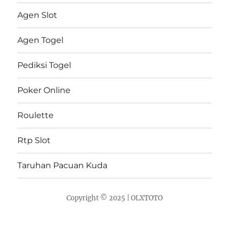
Agen Slot
Agen Togel
Pediksi Togel
Poker Online
Roulette
Rtp Slot
Taruhan Pacuan Kuda
Copyright © 2025 |
OLXTOTO