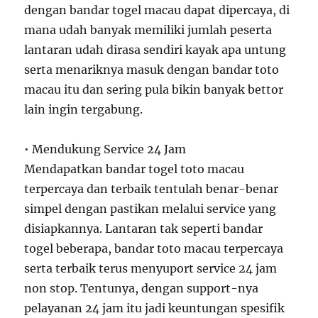
dengan bandar togel macau dapat dipercaya, di
mana udah banyak memiliki jumlah peserta
lantaran udah dirasa sendiri kayak apa untung
serta menariknya masuk dengan bandar toto
macau itu dan sering pula bikin banyak bettor
lain ingin tergabung.
• Mendukung Service 24 Jam
Mendapatkan bandar togel toto macau
terpercaya dan terbaik tentulah benar-benar
simpel dengan pastikan melalui service yang
disiapkannya. Lantaran tak seperti bandar
togel beberapa, bandar toto macau terpercaya
serta terbaik terus menyuport service 24 jam
non stop. Tentunya, dengan support-nya
pelayanan 24 jam itu jadi keuntungan spesifik