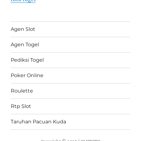
Agen Slot
Agen Togel
Pediksi Togel
Poker Online
Roulette
Rtp Slot
Taruhan Pacuan Kuda