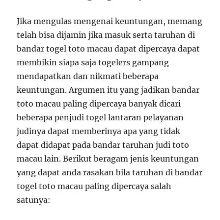
Jika mengulas mengenai keuntungan, memang
telah bisa dijamin jika masuk serta taruhan di
bandar togel toto macau dapat dipercaya dapat
membikin siapa saja togelers gampang
mendapatkan dan nikmati beberapa
keuntungan. Argumen itu yang jadikan bandar
toto macau paling dipercaya banyak dicari
beberapa penjudi togel lantaran pelayanan
judinya dapat memberinya apa yang tidak
dapat didapat pada bandar taruhan judi toto
macau lain. Berikut beragam jenis keuntungan
yang dapat anda rasakan bila taruhan di bandar
togel toto macau paling dipercaya salah
satunya: