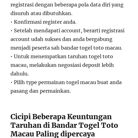
registrasi dengan beberapa pola data diri yang
disuruh atau dibutuhkan.
• Konfirmasi register anda.
• Setelah mendapati account, berarti registrasi
account udah sukses dan anda bergabung
menjadi peserta sah bandar togel toto macau.
• Untuk menempatkan taruhan togel toto
macau, melakukan negosiasi deposit lebih
dahulu.
• Pilih type permainan togel macau buat anda
pasang dan permainkan.
Cicipi Beberapa Keuntungan
Taruhan di Bandar Togel Toto
Macau Paling dipercaya