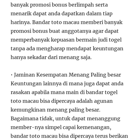
banyak promosi bonus berlimpah serta
menarik dapat anda dapatkan dalam tiap
harinya. Bandar toto macau memberi banyak
promosi bonus buat anggotanya agar dapat
memperbanyak kepuasan bermain judi togel
tanpa ada mengharap mendapat keuntungan
hanya sekadar dari menang saja.
• Jaminan Kesempatan Menang Paling besar
Keuntungan lainnya di mana juga dapat anda
rasakan apabila mana main di bandar togel
toto macau bisa dipercaya adalah agunan
kemungkinan menang paling besar.
Bagaimana tidak, untuk dapat menanggung
member-nya simpel capai kemenangan,
bandar toto macau bisa dipercaya terus berikan