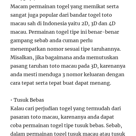
Macam permainan togel yang memikat serta
sangat juga popular dari bandar togel toto
macau sah di Indonesia yaitu 2D, 3D dan 4D
macau. Permainan togel tipe ini benar-benar
gampang sebab anda cuman perlu
menempatkan nomor sesuai tipe taruhannya.
Misalkan, jika bagaimana anda memutuskan
pasang taruhan toto macau pada 3D, karenanya
anda mesti menduga 3 nomor keluaran dengan
cara tepat serta tepat buat dapat menang.
• Tusuk Bebas
Kalau cari perjudian togel yang termudah dari
pasaran toto macau, karenanya anda dapat
coba permainan togel tipe tusuk bebas. Sebab,
dalam permainan togel tusuk macau atau tusuk