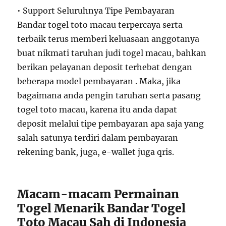
• Support Seluruhnya Tipe Pembayaran
Bandar togel toto macau terpercaya serta
terbaik terus memberi keluasaan anggotanya
buat nikmati taruhan judi togel macau, bahkan
berikan pelayanan deposit terhebat dengan
beberapa model pembayaran . Maka, jika
bagaimana anda pengin taruhan serta pasang
togel toto macau, karena itu anda dapat
deposit melalui tipe pembayaran apa saja yang
salah satunya terdiri dalam pembayaran
rekening bank, juga, e-wallet juga qris.
Macam-macam Permainan
Togel Menarik Bandar Togel
Toto Macau Sah di Indonesia