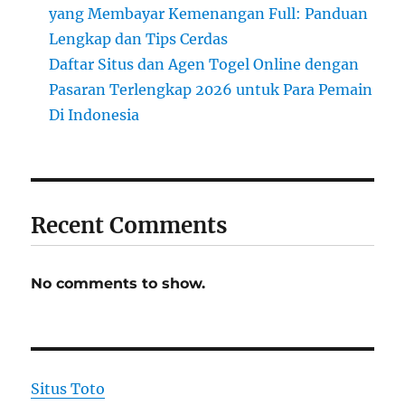
yang Membayar Kemenangan Full: Panduan
Lengkap dan Tips Cerdas
Daftar Situs dan Agen Togel Online dengan
Pasaran Terlengkap 2026 untuk Para Pemain
Di Indonesia
Recent Comments
No comments to show.
Situs Toto