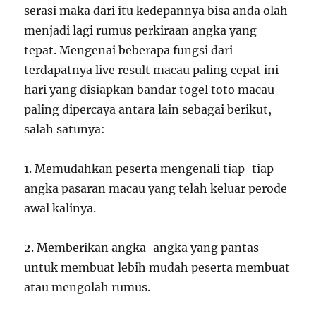
serasi maka dari itu kedepannya bisa anda olah
menjadi lagi rumus perkiraan angka yang
tepat. Mengenai beberapa fungsi dari
terdapatnya live result macau paling cepat ini
hari yang disiapkan bandar togel toto macau
paling dipercaya antara lain sebagai berikut,
salah satunya:
1. Memudahkan peserta mengenali tiap-tiap
angka pasaran macau yang telah keluar perode
awal kalinya.
2. Memberikan angka-angka yang pantas
untuk membuat lebih mudah peserta membuat
atau mengolah rumus.