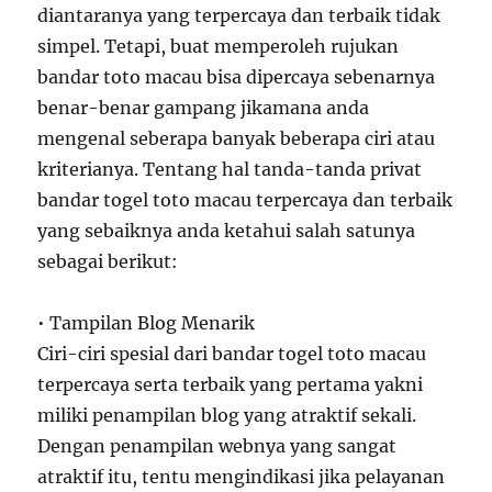
diantaranya yang terpercaya dan terbaik tidak
simpel. Tetapi, buat memperoleh rujukan
bandar toto macau bisa dipercaya sebenarnya
benar-benar gampang jikamana anda
mengenal seberapa banyak beberapa ciri atau
kriterianya. Tentang hal tanda-tanda privat
bandar togel toto macau terpercaya dan terbaik
yang sebaiknya anda ketahui salah satunya
sebagai berikut:
• Tampilan Blog Menarik
Ciri-ciri spesial dari bandar togel toto macau
terpercaya serta terbaik yang pertama yakni
miliki penampilan blog yang atraktif sekali.
Dengan penampilan webnya yang sangat
atraktif itu, tentu mengindikasi jika pelayanan