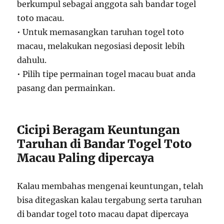
berkumpul sebagai anggota sah bandar togel
toto macau.
• Untuk memasangkan taruhan togel toto
macau, melakukan negosiasi deposit lebih
dahulu.
• Pilih tipe permainan togel macau buat anda
pasang dan permainkan.
Cicipi Beragam Keuntungan
Taruhan di Bandar Togel Toto
Macau Paling dipercaya
Kalau membahas mengenai keuntungan, telah
bisa ditegaskan kalau tergabung serta taruhan
di bandar togel toto macau dapat dipercaya