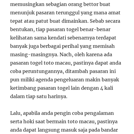
memusingkan sebagian orang bettor buat
menunjuk pasaran terunggul yang mana amat
tepat atau patut buat dimainkan. Sebab secara
bentukan, tiap pasaran togel benar-benar
kelihatan sama kendati sebenarnya terdapat
banyak juga berbagai perihal yang memisah
masing-masingnya. Nach, oleh karena ada
pasaran togel toto macau, pastinya dapat anda
coba peruntungannya, ditambah pasaran ini
pun miliki agenda pengeluaran makin banyak
ketimbang pasaran togel lain dengan 4 kali
dalam tiap satu harinya.
Lalu, apabila anda pengin coba pengalaman
serta hoki saat bermain toto macau, pastinya
anda dapat langsung masuk saja pada bandar