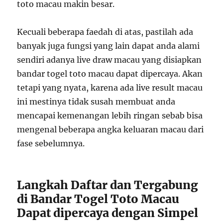
toto macau makin besar.
Kecuali beberapa faedah di atas, pastilah ada
banyak juga fungsi yang lain dapat anda alami
sendiri adanya live draw macau yang disiapkan
bandar togel toto macau dapat dipercaya. Akan
tetapi yang nyata, karena ada live result macau
ini mestinya tidak susah membuat anda
mencapai kemenangan lebih ringan sebab bisa
mengenal beberapa angka keluaran macau dari
fase sebelumnya.
Langkah Daftar dan Tergabung
di Bandar Togel Toto Macau
Dapat dipercaya dengan Simpel