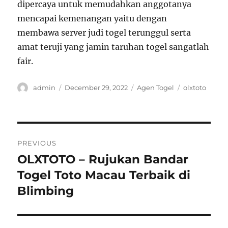
dipercaya untuk memudahkan anggotanya
mencapai kemenangan yaitu dengan
membawa server judi togel terunggul serta
amat teruji yang jamin taruhan togel sangatlah
fair.
Author
Posted
Categories
Tags
admin
December 29, 2022
Agen Togel
olxtoto
on
Post
PREVIOUS
navigation
OLXTOTO – Rujukan Bandar
Previous
post:
Togel Toto Macau Terbaik di
Blimbing