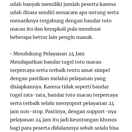
udah banyak memiliki jumlah peserta karena
udah dirasa sendiri semacam apa untung serta
menariknya tergabung dengan bandar toto
macau itu dan kerapkali pula membuat
beberapa bettor lain pengin masuk.
• Mendukung Pelayanan 24 Jam
Mendapatkan bandar togel toto macau
terpercaya serta terbaik tentu amat simpel
dengan pastikan melalui pelayanan yang
disiapkannya. Karena tidak seperti bandar
togel rata-rata, bandar toto macau terpercaya
serta terbaik selalu menyuport pelayanan 24
jam non-stop. Pastinya, dengan support-nya
pelayanan 24 jam itu jadi keuntungan khusus
bagi para peserta didalamnya sebab selalu bisa