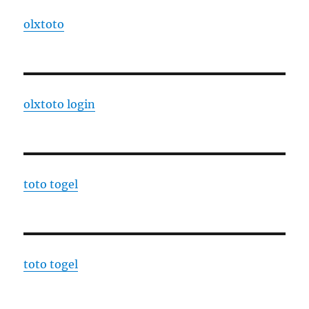
olxtoto
olxtoto login
toto togel
toto togel