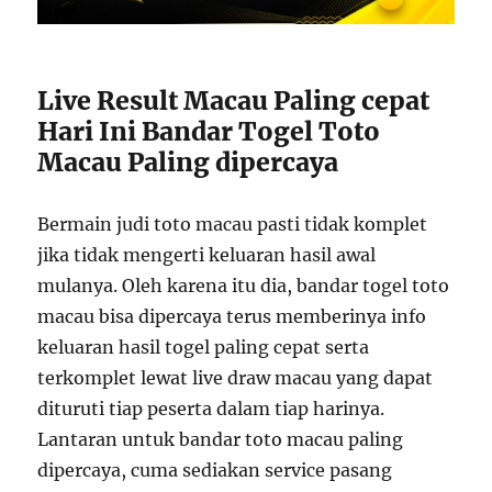
Live Result Macau Paling cepat
Hari Ini Bandar Togel Toto
Macau Paling dipercaya
Bermain judi toto macau pasti tidak komplet
jika tidak mengerti keluaran hasil awal
mulanya. Oleh karena itu dia, bandar togel toto
macau bisa dipercaya terus memberinya info
keluaran hasil togel paling cepat serta
terkomplet lewat live draw macau yang dapat
dituruti tiap peserta dalam tiap harinya.
Lantaran untuk bandar toto macau paling
dipercaya, cuma sediakan service pasang