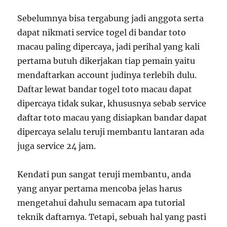
Sebelumnya bisa tergabung jadi anggota serta
dapat nikmati service togel di bandar toto
macau paling dipercaya, jadi perihal yang kali
pertama butuh dikerjakan tiap pemain yaitu
mendaftarkan account judinya terlebih dulu.
Daftar lewat bandar togel toto macau dapat
dipercaya tidak sukar, khususnya sebab service
daftar toto macau yang disiapkan bandar dapat
dipercaya selalu teruji membantu lantaran ada
juga service 24 jam.
Kendati pun sangat teruji membantu, anda
yang anyar pertama mencoba jelas harus
mengetahui dahulu semacam apa tutorial
teknik daftarnya. Tetapi, sebuah hal yang pasti