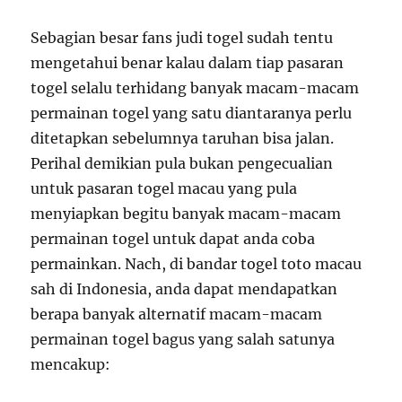
Sebagian besar fans judi togel sudah tentu
mengetahui benar kalau dalam tiap pasaran
togel selalu terhidang banyak macam-macam
permainan togel yang satu diantaranya perlu
ditetapkan sebelumnya taruhan bisa jalan.
Perihal demikian pula bukan pengecualian
untuk pasaran togel macau yang pula
menyiapkan begitu banyak macam-macam
permainan togel untuk dapat anda coba
permainkan. Nach, di bandar togel toto macau
sah di Indonesia, anda dapat mendapatkan
berapa banyak alternatif macam-macam
permainan togel bagus yang salah satunya
mencakup: