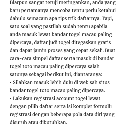
Biarpun sangat teruji meringankan, anda yang
baru pertamanya mencoba tentu perlu ketahui
dahulu semacam apa tips trik daftarnya. Tapi,
satu soal yang pastilah sudah tentu apabila
anda masuk lewat bandar togel macau paling
dipercaya, daftar judi togel ditegaskan gratis
dan dapat jamin proses yang cepat sekali. Buat
cara-cara simpel daftar serta masuk di bandar
togel toto macau paling dipercaya salah
satunya sebagai berikut ini, diantaranya:
• Silahkan masuk lebih dulu di web sah situs
bandar togel toto macau paling dipercaya.
• Lakukan registrasi account togel lewat
dengan pilih daftar serta isi komplet formulir
registrasi dengan beberapa pola data diri yang
disuruh atau dibutuhkan.