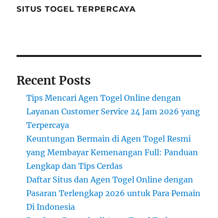
SITUS TOGEL TERPERCAYA
Recent Posts
Tips Mencari Agen Togel Online dengan
Layanan Customer Service 24 Jam 2026 yang
Terpercaya
Keuntungan Bermain di Agen Togel Resmi
yang Membayar Kemenangan Full: Panduan
Lengkap dan Tips Cerdas
Daftar Situs dan Agen Togel Online dengan
Pasaran Terlengkap 2026 untuk Para Pemain
Di Indonesia