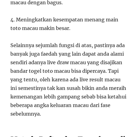
macau dengan bagus.
4. Meningkatkan kesempatan menang main
toto macau makin besar.
Selainnya sejumlah fungsi di atas, pastinya ada
banyak juga faedah yang lain dapat anda alami
sendiri adanya live draw macau yang disajikan
bandar togel toto macau bisa dipercaya. Tapi
yang tentu, oleh karena ada live result macau
ini semestinya tak kan susah bikin anda meraih
kemenangan lebih gampang sebab bisa ketahui
beberapa angka keluaran macau dari fase
sebelumnya.