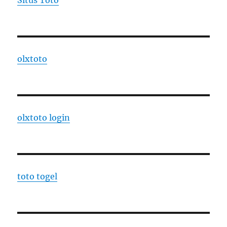
olxtoto
olxtoto login
toto togel