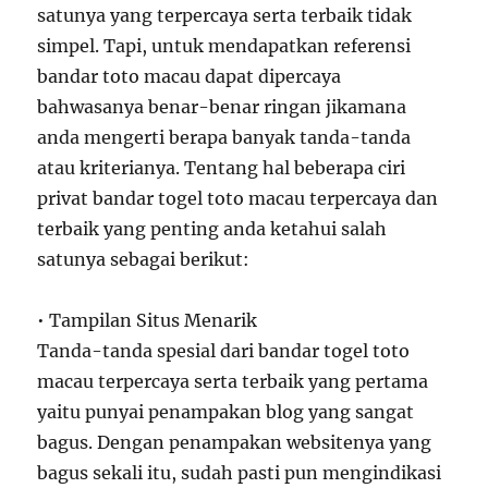
satunya yang terpercaya serta terbaik tidak
simpel. Tapi, untuk mendapatkan referensi
bandar toto macau dapat dipercaya
bahwasanya benar-benar ringan jikamana
anda mengerti berapa banyak tanda-tanda
atau kriterianya. Tentang hal beberapa ciri
privat bandar togel toto macau terpercaya dan
terbaik yang penting anda ketahui salah
satunya sebagai berikut:
• Tampilan Situs Menarik
Tanda-tanda spesial dari bandar togel toto
macau terpercaya serta terbaik yang pertama
yaitu punyai penampakan blog yang sangat
bagus. Dengan penampakan websitenya yang
bagus sekali itu, sudah pasti pun mengindikasi