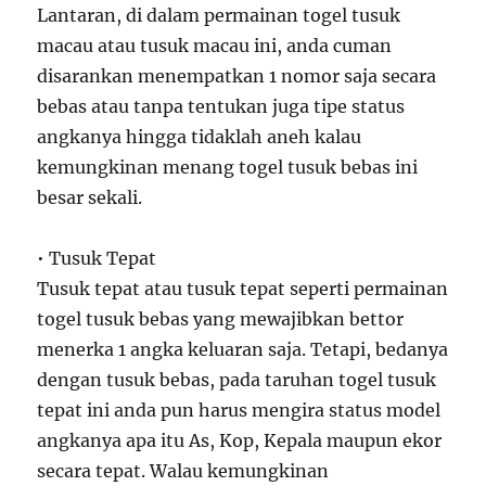
Lantaran, di dalam permainan togel tusuk
macau atau tusuk macau ini, anda cuman
disarankan menempatkan 1 nomor saja secara
bebas atau tanpa tentukan juga tipe status
angkanya hingga tidaklah aneh kalau
kemungkinan menang togel tusuk bebas ini
besar sekali.
• Tusuk Tepat
Tusuk tepat atau tusuk tepat seperti permainan
togel tusuk bebas yang mewajibkan bettor
menerka 1 angka keluaran saja. Tetapi, bedanya
dengan tusuk bebas, pada taruhan togel tusuk
tepat ini anda pun harus mengira status model
angkanya apa itu As, Kop, Kepala maupun ekor
secara tepat. Walau kemungkinan