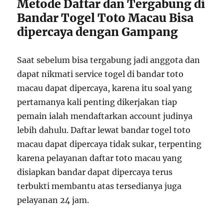
Metode Daftar dan Tergabung di
Bandar Togel Toto Macau Bisa
dipercaya dengan Gampang
Saat sebelum bisa tergabung jadi anggota dan
dapat nikmati service togel di bandar toto
macau dapat dipercaya, karena itu soal yang
pertamanya kali penting dikerjakan tiap
pemain ialah mendaftarkan account judinya
lebih dahulu. Daftar lewat bandar togel toto
macau dapat dipercaya tidak sukar, terpenting
karena pelayanan daftar toto macau yang
disiapkan bandar dapat dipercaya terus
terbukti membantu atas tersedianya juga
pelayanan 24 jam.