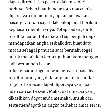
dapat dituruti tiap peserta dalam sehari-
harinya. Sebab buat bandar toto macau bisa
dipercaya, cuman menyiapkan pelayanan
pasang taruhan saja tidak cukup buat berikan
kepuasan member-nya. Tetapi, adanya info
result keluaran toto macau tiap penjudi dapat
mendapatkan angka terbaik dan buat data
macau sebagai panutan saat bermain togel
untuk menaikkan kemungkinan kemenangan
jadi bertambah besar.
Info keluaran togel macau berdasar pada live
result macau yang didatangkan oleh bandar
togel toto macau dapat dipercaya yang pasti
udah sah serta syah. Maka, data macau yang
dikasihkan dapat anda memakai untuk cari
serta mendapatkan angka terhebat amat serasi