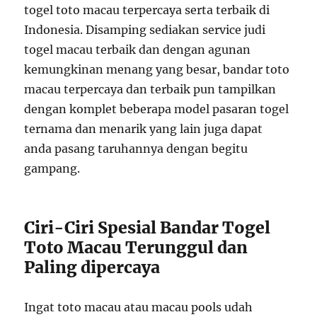
togel toto macau terpercaya serta terbaik di
Indonesia. Disamping sediakan service judi
togel macau terbaik dan dengan agunan
kemungkinan menang yang besar, bandar toto
macau terpercaya dan terbaik pun tampilkan
dengan komplet beberapa model pasaran togel
ternama dan menarik yang lain juga dapat
anda pasang taruhannya dengan begitu
gampang.
Ciri-Ciri Spesial Bandar Togel
Toto Macau Terunggul dan
Paling dipercaya
Ingat toto macau atau macau pools udah