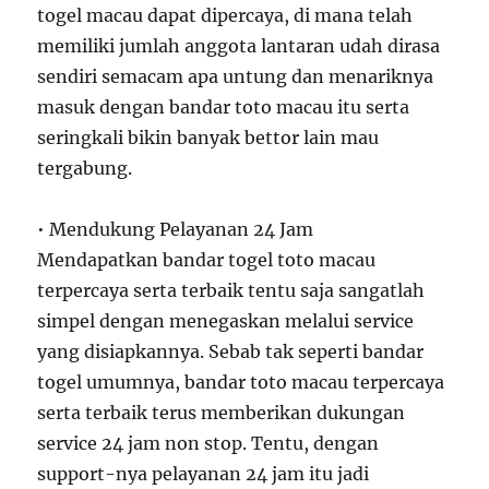
togel macau dapat dipercaya, di mana telah
memiliki jumlah anggota lantaran udah dirasa
sendiri semacam apa untung dan menariknya
masuk dengan bandar toto macau itu serta
seringkali bikin banyak bettor lain mau
tergabung.
• Mendukung Pelayanan 24 Jam
Mendapatkan bandar togel toto macau
terpercaya serta terbaik tentu saja sangatlah
simpel dengan menegaskan melalui service
yang disiapkannya. Sebab tak seperti bandar
togel umumnya, bandar toto macau terpercaya
serta terbaik terus memberikan dukungan
service 24 jam non stop. Tentu, dengan
support-nya pelayanan 24 jam itu jadi