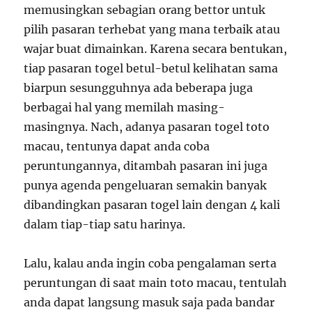
memusingkan sebagian orang bettor untuk
pilih pasaran terhebat yang mana terbaik atau
wajar buat dimainkan. Karena secara bentukan,
tiap pasaran togel betul-betul kelihatan sama
biarpun sesungguhnya ada beberapa juga
berbagai hal yang memilah masing-
masingnya. Nach, adanya pasaran togel toto
macau, tentunya dapat anda coba
peruntungannya, ditambah pasaran ini juga
punya agenda pengeluaran semakin banyak
dibandingkan pasaran togel lain dengan 4 kali
dalam tiap-tiap satu harinya.
Lalu, kalau anda ingin coba pengalaman serta
peruntungan di saat main toto macau, tentulah
anda dapat langsung masuk saja pada bandar