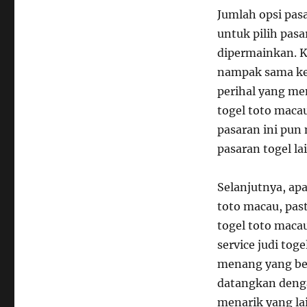
Jumlah opsi pas
untuk pilih pas
dipermainkan. K
nampak sama ken
perihal yang me
togel toto maca
pasaran ini pun
pasaran togel la
Selanjutnya, ap
toto macau, pas
togel toto macau
service judi to
menang yang bes
datangkan denga
menarik yang la