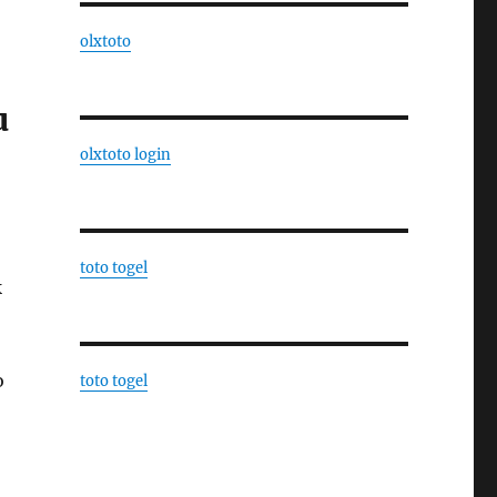
olxtoto
u
olxtoto login
toto togel
k
o
toto togel