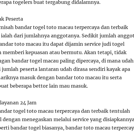
erapa togelers buat tergabung didalamnya.
ak Peserta
misah bandar togel toto macau terpercaya dan terbaik
 ialah dari jumlahnya anggotanya. Sedikit jumlah anggo
ndar toto macau itu dapat dijamin service judi togel
 memberi kepuasan atau bermutu. Akan tetapi, tidak
ngan bandar togel macau paling dipercaya, di mana udah
 jumlah peserta lantaran udah dirasa sendiri kayak apa
riknya masuk dengan bandar toto macau itu serta
uat beberapa bettor lain mau masuk.
layanan 24 Jam
dar togel toto macau terpercaya dan terbaik tentulah
l dengan menegaskan melalui service yang disiapkannya
erti bandar togel biasanya, bandar toto macau terperca