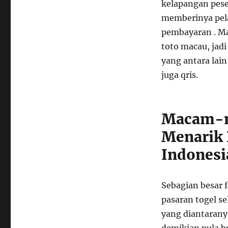
kelapangan pese
memberinya pela
pembayaran . Ma
toto macau, jadi
yang antara lain
juga qris.
Macam-m
Menarik 
Indonesi
Sebagian besar f
pasaran togel s
yang diantaranya