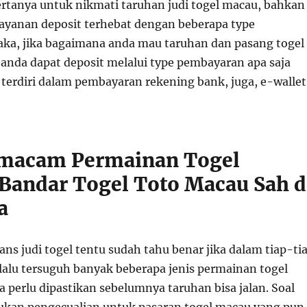
rtanya untuk nikmati taruhan judi togel macau, bahkan
yanan deposit terhebat dengan beberapa type
ka, jika bagaimana anda mau taruhan dan pasang togel
 anda dapat deposit melalui type pembayaran apa saja
 terdiri dalam pembayaran rekening bank, juga, e-wallet
acam Permainan Togel
Bandar Togel Toto Macau Sah d
a
ans judi togel tentu sudah tahu benar jika dalam tiap-ti
elalu tersuguh banyak beberapa jenis permainan togel
 perlu dipastikan sebelumnya taruhan bisa jalan. Soal