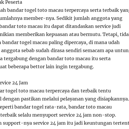
ak Peserta
ah bandar togel toto macau terpercaya serta terbaik yan
i jumlahnya member-nya. Sedikit jumlah anggota yang
bandar toto macau itu dapat ditandaskan service judi
mikian memberikan kepuasan atau bermutu. Tetapi, tid
 bandar togel macau paling dipercaya, di mana udah
 anggota sebab sudah dirasa sendiri semacam apa untu
a tergabung dengan bandar toto macau itu serta
at beberapa bettor lain ingin tergabung.
rvice 24 Jam
r togel toto macau terpercaya dan terbaik tentu
l dengan pastikan melalui pelayanan yang disiapkannya.
eperti bandar togel rata-rata, bandar toto macau
 terbaik selalu menyuport service 24 jam non-stop.
n support-nya service 24 jam itu jadi keuntungan terten