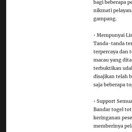
bagi beberapa p
nikmati pelayan
gampang.
• Mempunyai Lis
Tanda-tanda ter
terpercaya dan t
macau yang dita
terbuktikan udah
disajikan telah 
saja beberapa to
• Support Semu
Bandar togel to
keringanan pese
memberinya pela