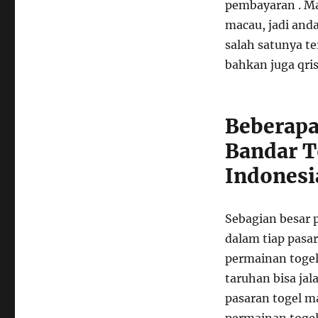
pembayaran . Ma
macau, jadi and
salah satunya t
bahkan juga qris
Beberapa
Bandar T
Indonesi
Sebagian besar 
dalam tiap pasar
permainan togel
taruhan bisa jal
pasaran togel m