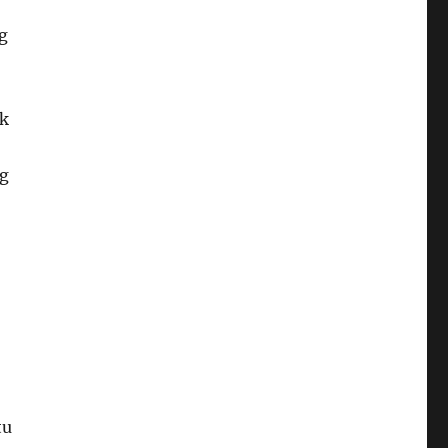
g
ak
ng
tu