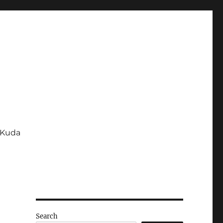
 Kuda
Search