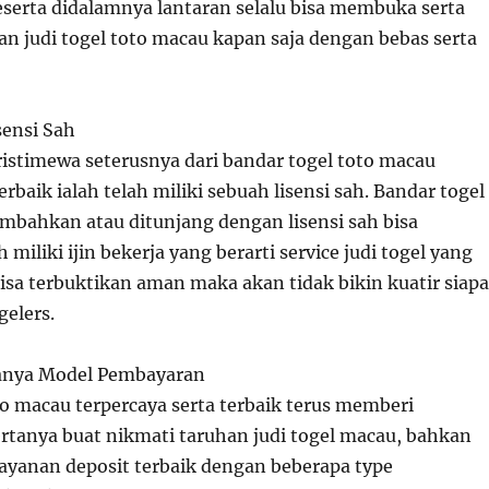
eserta didalamnya lantaran selalu bisa membuka serta
an judi togel toto macau kapan saja dengan bebas serta
ensi Sah
istimewa seterusnya dari bandar togel toto macau
erbaik ialah telah miliki sebuah lisensi sah. Bandar togel
mbahkan atau ditunjang dengan lisensi sah bisa
 miliki ijin bekerja yang berarti service judi togel yang
bisa terbuktikan aman maka akan tidak bikin kuatir siapa
gelers.
anya Model Pembayaran
to macau terpercaya serta terbaik terus memberi
rtanya buat nikmati taruhan judi togel macau, bahkan
yanan deposit terbaik dengan beberapa type