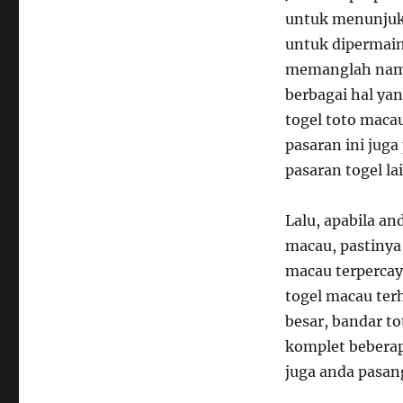
untuk menunjuk 
untuk dipermain
memanglah namp
berbagai hal ya
togel toto maca
pasaran ini jug
pasaran togel la
Lalu, apabila a
macau, pastinya
macau terpercaya
togel macau te
besar, bandar t
komplet beberapa
juga anda pasan