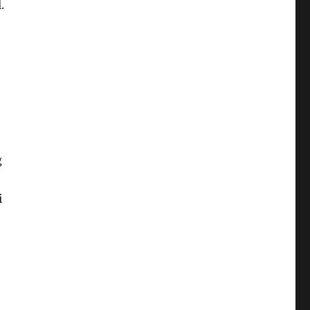
.
g
i