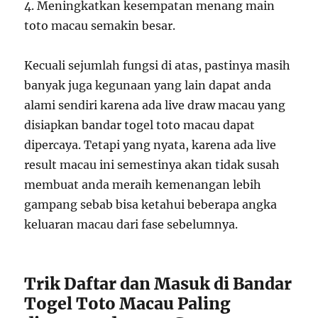
4. Meningkatkan kesempatan menang main
toto macau semakin besar.
Kecuali sejumlah fungsi di atas, pastinya masih
banyak juga kegunaan yang lain dapat anda
alami sendiri karena ada live draw macau yang
disiapkan bandar togel toto macau dapat
dipercaya. Tetapi yang nyata, karena ada live
result macau ini semestinya akan tidak susah
membuat anda meraih kemenangan lebih
gampang sebab bisa ketahui beberapa angka
keluaran macau dari fase sebelumnya.
Trik Daftar dan Masuk di Bandar
Togel Toto Macau Paling