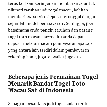
terus berikan keringanan member-nya untuk
nikmati taruhan judi togel macau, bahkan
memberinya service deposit terunggul dengan
sejumlah model pembayaran . Sehingga, jika
bagaimana anda pengin taruhan dan pasang
togel toto macau, karena itu anda dapat
deposit melalui macam pembayaran apa saja
yang antara lain terdiri dalam pembayaran
rekening bank, juga, e-wallet juga qris.
Beberapa jenis Permainan Togel
Menarik Bandar Togel Toto
Macau Sah di Indonesia
Sebagian besar fans judi togel sudah tentu