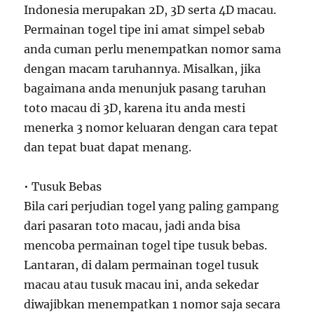
Indonesia merupakan 2D, 3D serta 4D macau.
Permainan togel tipe ini amat simpel sebab
anda cuman perlu menempatkan nomor sama
dengan macam taruhannya. Misalkan, jika
bagaimana anda menunjuk pasang taruhan
toto macau di 3D, karena itu anda mesti
menerka 3 nomor keluaran dengan cara tepat
dan tepat buat dapat menang.
• Tusuk Bebas
Bila cari perjudian togel yang paling gampang
dari pasaran toto macau, jadi anda bisa
mencoba permainan togel tipe tusuk bebas.
Lantaran, di dalam permainan togel tusuk
macau atau tusuk macau ini, anda sekedar
diwajibkan menempatkan 1 nomor saja secara