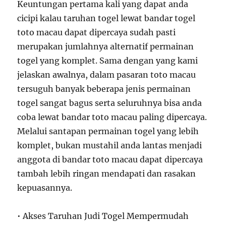
Keuntungan pertama kali yang dapat anda
cicipi kalau taruhan togel lewat bandar togel
toto macau dapat dipercaya sudah pasti
merupakan jumlahnya alternatif permainan
togel yang komplet. Sama dengan yang kami
jelaskan awalnya, dalam pasaran toto macau
tersuguh banyak beberapa jenis permainan
togel sangat bagus serta seluruhnya bisa anda
coba lewat bandar toto macau paling dipercaya.
Melalui santapan permainan togel yang lebih
komplet, bukan mustahil anda lantas menjadi
anggota di bandar toto macau dapat dipercaya
tambah lebih ringan mendapati dan rasakan
kepuasannya.
• Akses Taruhan Judi Togel Mempermudah