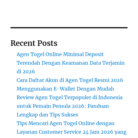
Recent Posts
Agen Togel Online Minimal Deposit
Terendah Dengan Keamanan Data Terjamin
di 2026
Cara Daftar Akun di Agen Togel Resmi 2026
Menggunakan E-Wallet Dengan Mudah
Review Agen Togel Terpopuler di Indonesia
untuk Pemain Pemula 2026: Panduan
Lengkap dan Tips Sukses
Tips Mencari Agen Togel Online dengan
Layanan Customer Service 24 Jam 2026 yang