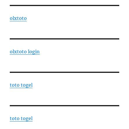
olxtoto
olxtoto login
toto togel
toto togel