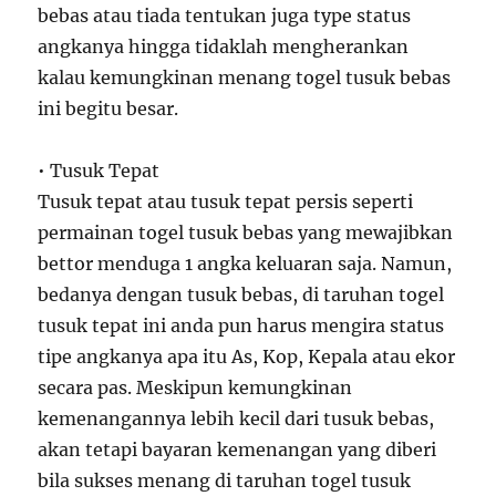
bebas atau tiada tentukan juga type status
angkanya hingga tidaklah mengherankan
kalau kemungkinan menang togel tusuk bebas
ini begitu besar.
• Tusuk Tepat
Tusuk tepat atau tusuk tepat persis seperti
permainan togel tusuk bebas yang mewajibkan
bettor menduga 1 angka keluaran saja. Namun,
bedanya dengan tusuk bebas, di taruhan togel
tusuk tepat ini anda pun harus mengira status
tipe angkanya apa itu As, Kop, Kepala atau ekor
secara pas. Meskipun kemungkinan
kemenangannya lebih kecil dari tusuk bebas,
akan tetapi bayaran kemenangan yang diberi
bila sukses menang di taruhan togel tusuk