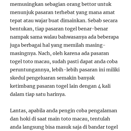
memusingkan sebagian orang bettor untuk
menunjuk pasaran terhebat yang mana amat
tepat atau wajar buat dimainkan. Sebab secara
bentukan, tiap pasaran togel benar-benar
nampak sama walau bahwasanya ada beberapa
juga berbagai hal yang memilah masing-
masingnya. Nach, oleh karena ada pasaran
togel toto macau, sudah pasti dapat anda coba
peruntungannya, lebih-lebih pasaran ini miliki
skedul pengeluaran semakin banyak
ketimbang pasaran togel lain dengan 4 kali
dalam tiap satu harinya.
Lantas, apabila anda pengin coba pengalaman
dan hoki di saat main toto macau, tentulah
anda langsung bisa masuk saja di bandar togel