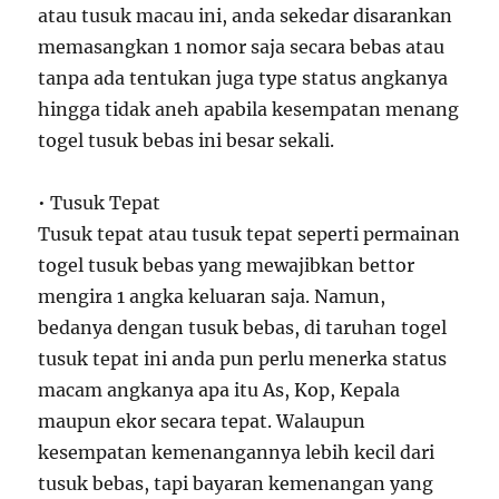
atau tusuk macau ini, anda sekedar disarankan
memasangkan 1 nomor saja secara bebas atau
tanpa ada tentukan juga type status angkanya
hingga tidak aneh apabila kesempatan menang
togel tusuk bebas ini besar sekali.
• Tusuk Tepat
Tusuk tepat atau tusuk tepat seperti permainan
togel tusuk bebas yang mewajibkan bettor
mengira 1 angka keluaran saja. Namun,
bedanya dengan tusuk bebas, di taruhan togel
tusuk tepat ini anda pun perlu menerka status
macam angkanya apa itu As, Kop, Kepala
maupun ekor secara tepat. Walaupun
kesempatan kemenangannya lebih kecil dari
tusuk bebas, tapi bayaran kemenangan yang