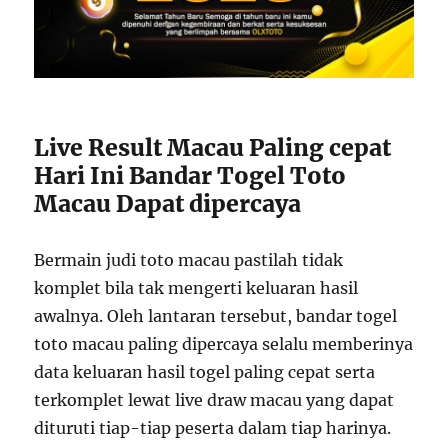
Live Result Macau Paling cepat
Hari Ini Bandar Togel Toto
Macau Dapat dipercaya
Bermain judi toto macau pastilah tidak
komplet bila tak mengerti keluaran hasil
awalnya. Oleh lantaran tersebut, bandar togel
toto macau paling dipercaya selalu memberinya
data keluaran hasil togel paling cepat serta
terkomplet lewat live draw macau yang dapat
dituruti tiap-tiap peserta dalam tiap harinya.