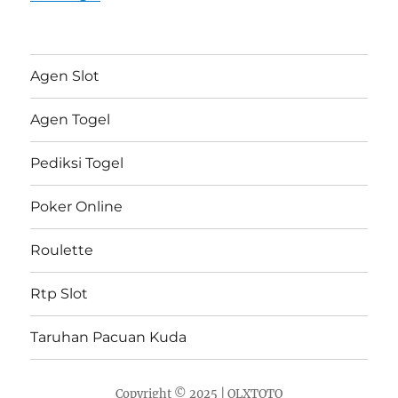
Agen Slot
Agen Togel
Pediksi Togel
Poker Online
Roulette
Rtp Slot
Taruhan Pacuan Kuda
Copyright © 2025 |
OLXTOTO