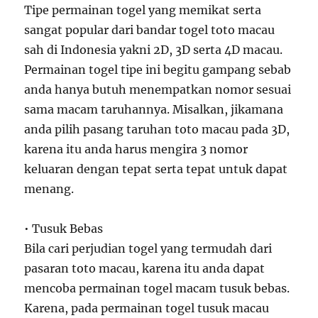
Tipe permainan togel yang memikat serta
sangat popular dari bandar togel toto macau
sah di Indonesia yakni 2D, 3D serta 4D macau.
Permainan togel tipe ini begitu gampang sebab
anda hanya butuh menempatkan nomor sesuai
sama macam taruhannya. Misalkan, jikamana
anda pilih pasang taruhan toto macau pada 3D,
karena itu anda harus mengira 3 nomor
keluaran dengan tepat serta tepat untuk dapat
menang.
• Tusuk Bebas
Bila cari perjudian togel yang termudah dari
pasaran toto macau, karena itu anda dapat
mencoba permainan togel macam tusuk bebas.
Karena, pada permainan togel tusuk macau