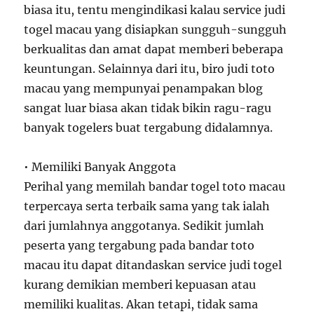
biasa itu, tentu mengindikasi kalau service judi
togel macau yang disiapkan sungguh-sungguh
berkualitas dan amat dapat memberi beberapa
keuntungan. Selainnya dari itu, biro judi toto
macau yang mempunyai penampakan blog
sangat luar biasa akan tidak bikin ragu-ragu
banyak togelers buat tergabung didalamnya.
• Memiliki Banyak Anggota
Perihal yang memilah bandar togel toto macau
terpercaya serta terbaik sama yang tak ialah
dari jumlahnya anggotanya. Sedikit jumlah
peserta yang tergabung pada bandar toto
macau itu dapat ditandaskan service judi togel
kurang demikian memberi kepuasan atau
memiliki kualitas. Akan tetapi, tidak sama