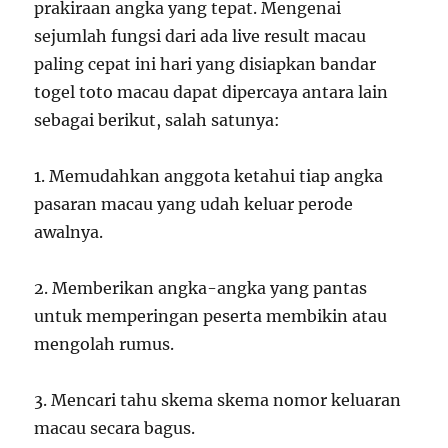
prakiraan angka yang tepat. Mengenai
sejumlah fungsi dari ada live result macau
paling cepat ini hari yang disiapkan bandar
togel toto macau dapat dipercaya antara lain
sebagai berikut, salah satunya:
1. Memudahkan anggota ketahui tiap angka
pasaran macau yang udah keluar perode
awalnya.
2. Memberikan angka-angka yang pantas
untuk memperingan peserta membikin atau
mengolah rumus.
3. Mencari tahu skema skema nomor keluaran
macau secara bagus.