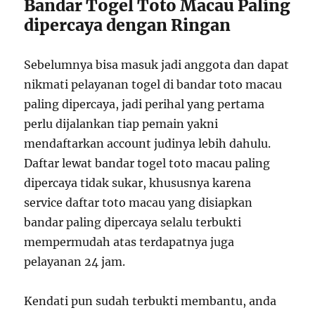
Bandar Togel Toto Macau Paling
dipercaya dengan Ringan
Sebelumnya bisa masuk jadi anggota dan dapat
nikmati pelayanan togel di bandar toto macau
paling dipercaya, jadi perihal yang pertama
perlu dijalankan tiap pemain yakni
mendaftarkan account judinya lebih dahulu.
Daftar lewat bandar togel toto macau paling
dipercaya tidak sukar, khususnya karena
service daftar toto macau yang disiapkan
bandar paling dipercaya selalu terbukti
mempermudah atas terdapatnya juga
pelayanan 24 jam.
Kendati pun sudah terbukti membantu, anda