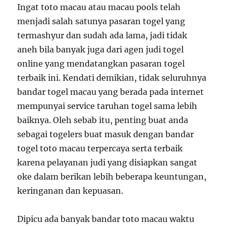
Ingat toto macau atau macau pools telah
menjadi salah satunya pasaran togel yang
termashyur dan sudah ada lama, jadi tidak
aneh bila banyak juga dari agen judi togel
online yang mendatangkan pasaran togel
terbaik ini. Kendati demikian, tidak seluruhnya
bandar togel macau yang berada pada internet
mempunyai service taruhan togel sama lebih
baiknya. Oleh sebab itu, penting buat anda
sebagai togelers buat masuk dengan bandar
togel toto macau terpercaya serta terbaik
karena pelayanan judi yang disiapkan sangat
oke dalam berikan lebih beberapa keuntungan,
keringanan dan kepuasan.
Dipicu ada banyak bandar toto macau waktu