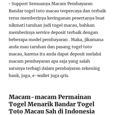
• Support Semuanya Macam Pembayaran
Bandar togel toto macau terpercaya dan terbaik
terus memberinya keringanan pesertanya buat
nikmati taruhan judi togel macau, bahkan
memberinya service deposit terbaik dengan
beberapa model pembayaran . Maka, jikamana
anda mau taruhan dan pasang togel toto
macau, karena itu anda dapat deposit melalui
macam pembayaran apa saja yang salah
satunya terbagi dalam pembayaran rekening
bank, juga, e-wallet juga qris.
Macam-macam Permainan
Togel Menarik Bandar Togel
Toto Macau Sah di Indonesia