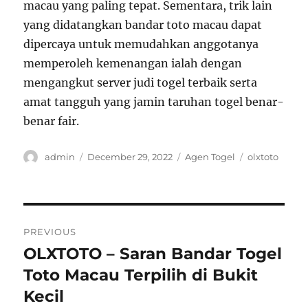
macau yang paling tepat. Sementara, trik lain
yang didatangkan bandar toto macau dapat
dipercaya untuk memudahkan anggotanya
memperoleh kemenangan ialah dengan
mengangkut server judi togel terbaik serta
amat tangguh yang jamin taruhan togel benar-
benar fair.
Author
Posted
Categories
Tags
admin
December 29, 2022
Agen Togel
olxtoto
on
Post
PREVIOUS
navigation
OLXTOTO – Saran Bandar Togel
Previous
post:
Toto Macau Terpilih di Bukit
Kecil