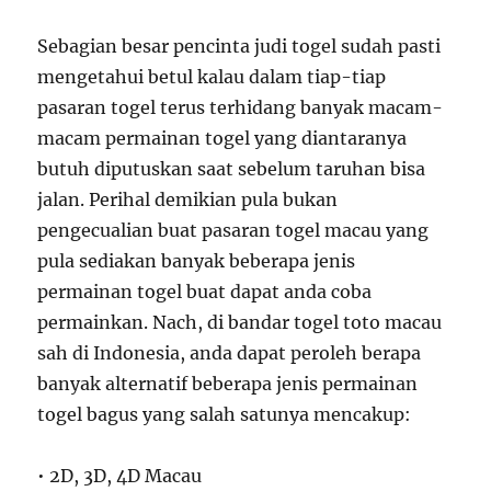
Sebagian besar pencinta judi togel sudah pasti
mengetahui betul kalau dalam tiap-tiap
pasaran togel terus terhidang banyak macam-
macam permainan togel yang diantaranya
butuh diputuskan saat sebelum taruhan bisa
jalan. Perihal demikian pula bukan
pengecualian buat pasaran togel macau yang
pula sediakan banyak beberapa jenis
permainan togel buat dapat anda coba
permainkan. Nach, di bandar togel toto macau
sah di Indonesia, anda dapat peroleh berapa
banyak alternatif beberapa jenis permainan
togel bagus yang salah satunya mencakup:
• 2D, 3D, 4D Macau