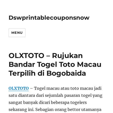
Dswprintablecouponsnow
MENU
OLXTOTO – Rujukan
Bandar Togel Toto Macau
Terpilih di Bogobaida
OLXTOTO
– Togel macau atau toto macau jadi
satu diantara dari sejumlah pasaran togel yang
sangat banyak dicari beberapa togelers
sekarang ini. Sebagian orang bettor utamanya