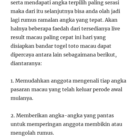
serta mendapati angka terpilih paling serasi
maka dari itu selanjutnya bisa anda olah jadi
lagi rumus ramalan angka yang tepat. Akan
halnya beberapa faedah dari tersedianya live
result macau paling cepat ini hari yang
disiapkan bandar togel toto macau dapat
dipercaya antara lain sebagaimana berikut,
diantaranya:
1. Memudahkan anggota mengenali tiap angka
pasaran macau yang telah keluar perode awal
mulanya.
2. Memberikan angka-angka yang pantas
untuk memperingan anggota membikin atau
mengolah rumus.