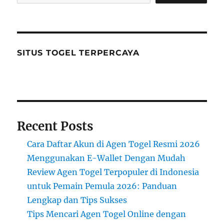
SITUS TOGEL TERPERCAYA
Recent Posts
Cara Daftar Akun di Agen Togel Resmi 2026
Menggunakan E-Wallet Dengan Mudah
Review Agen Togel Terpopuler di Indonesia
untuk Pemain Pemula 2026: Panduan
Lengkap dan Tips Sukses
Tips Mencari Agen Togel Online dengan