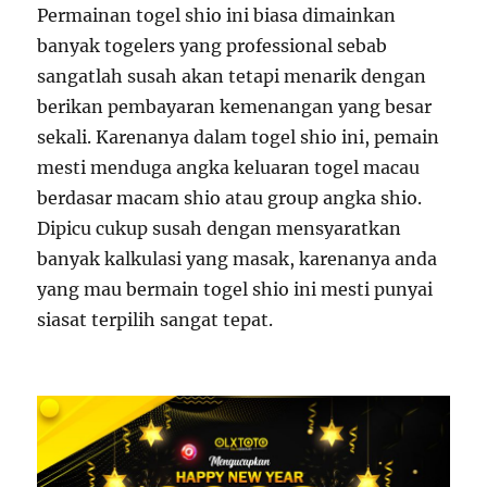
Permainan togel shio ini biasa dimainkan
banyak togelers yang professional sebab
sangatlah susah akan tetapi menarik dengan
berikan pembayaran kemenangan yang besar
sekali. Karenanya dalam togel shio ini, pemain
mesti menduga angka keluaran togel macau
berdasar macam shio atau group angka shio.
Dipicu cukup susah dengan mensyaratkan
banyak kalkulasi yang masak, karenanya anda
yang mau bermain togel shio ini mesti punyai
siasat terpilih sangat tepat.