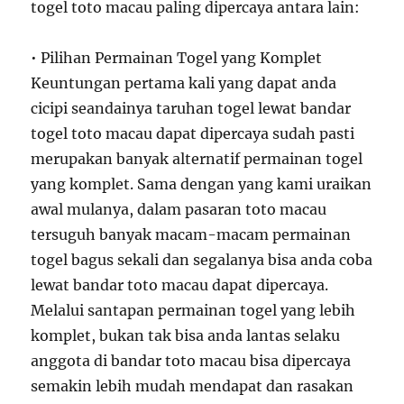
togel toto macau paling dipercaya antara lain:
• Pilihan Permainan Togel yang Komplet
Keuntungan pertama kali yang dapat anda
cicipi seandainya taruhan togel lewat bandar
togel toto macau dapat dipercaya sudah pasti
merupakan banyak alternatif permainan togel
yang komplet. Sama dengan yang kami uraikan
awal mulanya, dalam pasaran toto macau
tersuguh banyak macam-macam permainan
togel bagus sekali dan segalanya bisa anda coba
lewat bandar toto macau dapat dipercaya.
Melalui santapan permainan togel yang lebih
komplet, bukan tak bisa anda lantas selaku
anggota di bandar toto macau bisa dipercaya
semakin lebih mudah mendapat dan rasakan