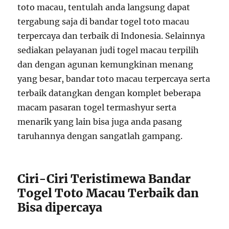
toto macau, tentulah anda langsung dapat
tergabung saja di bandar togel toto macau
terpercaya dan terbaik di Indonesia. Selainnya
sediakan pelayanan judi togel macau terpilih
dan dengan agunan kemungkinan menang
yang besar, bandar toto macau terpercaya serta
terbaik datangkan dengan komplet beberapa
macam pasaran togel termashyur serta
menarik yang lain bisa juga anda pasang
taruhannya dengan sangatlah gampang.
Ciri-Ciri Teristimewa Bandar
Togel Toto Macau Terbaik dan
Bisa dipercaya