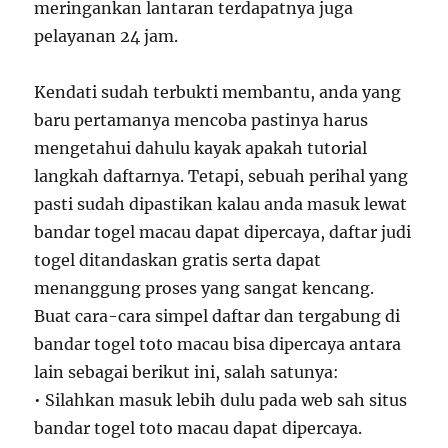
meringankan lantaran terdapatnya juga
pelayanan 24 jam.
Kendati sudah terbukti membantu, anda yang
baru pertamanya mencoba pastinya harus
mengetahui dahulu kayak apakah tutorial
langkah daftarnya. Tetapi, sebuah perihal yang
pasti sudah dipastikan kalau anda masuk lewat
bandar togel macau dapat dipercaya, daftar judi
togel ditandaskan gratis serta dapat
menanggung proses yang sangat kencang.
Buat cara-cara simpel daftar dan tergabung di
bandar togel toto macau bisa dipercaya antara
lain sebagai berikut ini, salah satunya:
• Silahkan masuk lebih dulu pada web sah situs
bandar togel toto macau dapat dipercaya.