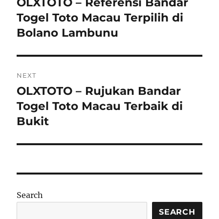
OLXTOTO – Referensi Bandar
Previous
post:
Togel Toto Macau Terpilih di
Bolano Lambunu
NEXT
OLXTOTO – Rujukan Bandar
Next
post:
Togel Toto Macau Terbaik di
Bukit
Search
SEARCH