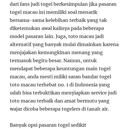
dari fans judi togel berkesimpulan jika pasaran
togel macau ini memiliki soal menarik
bersama-sama kelebihan terbaik yang tak
diketemukan awal kalinya pada beberapa
model pasaran lain. Juga, toto macau jadi
alternatif yang banyak mulai dimainkan karena
menjajakan kemungkinan menang yang
termasuk begitu besar. Namun, untuk
mendapat beberapa keuntungan main togel
macau, anda mesti miliki saran bandar togel
toto macau terhebat no. 1 di Indonesia yang
udah bisa terbuktikan menyiapkan service judi
toto macau terbaik dan amat bermutu yang
wajar dicoba beberapa togelers di tanah air.
Banyak opsi pasaran togel sedikit