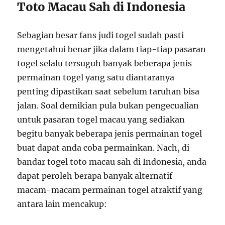
Toto Macau Sah di Indonesia
Sebagian besar fans judi togel sudah pasti
mengetahui benar jika dalam tiap-tiap pasaran
togel selalu tersuguh banyak beberapa jenis
permainan togel yang satu diantaranya
penting dipastikan saat sebelum taruhan bisa
jalan. Soal demikian pula bukan pengecualian
untuk pasaran togel macau yang sediakan
begitu banyak beberapa jenis permainan togel
buat dapat anda coba permainkan. Nach, di
bandar togel toto macau sah di Indonesia, anda
dapat peroleh berapa banyak alternatif
macam-macam permainan togel atraktif yang
antara lain mencakup: