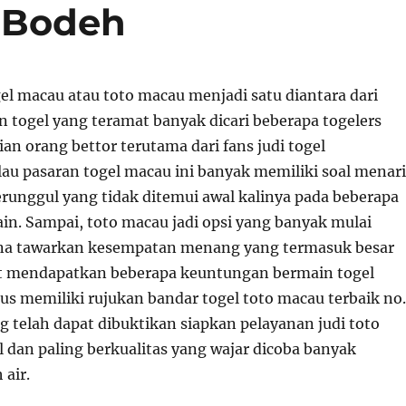
i Bodeh
l macau atau toto macau menjadi satu diantara dari
n togel yang teramat banyak dicari beberapa togelers
ian orang bettor terutama dari fans judi togel
au pasaran togel macau ini banyak memiliki soal menar
erunggul yang tidak ditemui awal kalinya pada beberapa
ain. Sampai, toto macau jadi opsi yang banyak mulai
na tawarkan kesempatan menang yang termasuk besar
uat mendapatkan beberapa keuntungan bermain togel
us memiliki rujukan bandar togel toto macau terbaik no.
g telah dapat dibuktikan siapkan pelayanan judi toto
 dan paling berkualitas yang wajar dicoba banyak
 air.