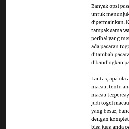
Banyak opsi pas
untuk menunjuk 
dipermainkan. K
tampak sama wal
perihal yang m
ada pasaran tog
ditambah pasara
dibandingkan pas
Lantas, apabila
macau, tentu an
macau terpercay
judi togel mac
yang besar, band
dengan komplet 
bisa juga anda 