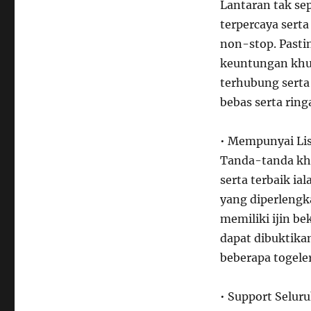
Lantaran tak se
terpercaya sert
non-stop. Pasti
keuntungan khus
terhubung serta
bebas serta ring
• Mempunyai Lis
Tanda-tanda khu
serta terbaik ia
yang diperlengka
memiliki ijin be
dapat dibuktika
beberapa togeler
• Support Selu