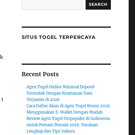
SEARCH
SITUS TOGEL TERPERCAYA
ik
Recent Posts
Agen Togel Online Minimal Deposit
Terendah Dengan Keamanan Data
 1
Terjamin di 2026
Cara Daftar Akun di Agen Togel Resmi 2026
Menggunakan E-Wallet Dengan Mudah
Review Agen Togel Terpopuler di Indonesia
untuk Pemain Pemula 2026: Panduan
Lengkap dan Tips Sukses