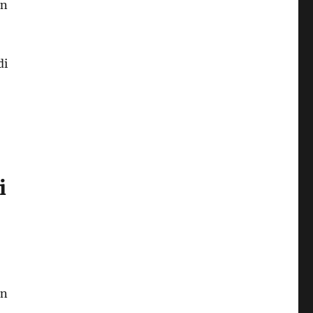
an
di
i
an