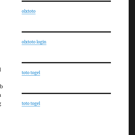
olxtoto
olxtoto login
l
toto togel
ab
n
g
toto togel