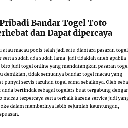
 Pribadi Bandar Togel Toto
rhebat dan Dapat dipercaya
 atau macau pools telah jadi satu diantara pasaran togel
serta sudah ada sudah lama, jadi tidaklah aneh apabila
i biro judi togel online yang mendatangkan pasaran toge
alau demikian, tidak semuanya bandar togel macau yang
et punyai servis taruhan togel sama sebaiknya. Oleh seb
at anda bertindak sebagai togelers buat tergabung denga
o macau terpercaya serta terbaik karena service judi yan
 oke dalam memberinya lebih sejumlah keuntungan,
epuasan.