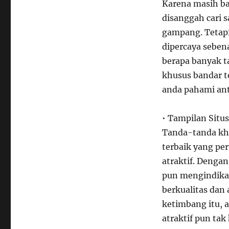
Karena masih b
disanggah cari s
gampang. Tetapi
dipercaya seben
berapa banyak ta
khusus bandar t
anda pahami anta
• Tampilan Situ
Tanda-tanda khu
terbaik yang p
atraktif. Dengan
pun mengindikasi
berkualitas dan
ketimbang itu, a
atraktif pun ta