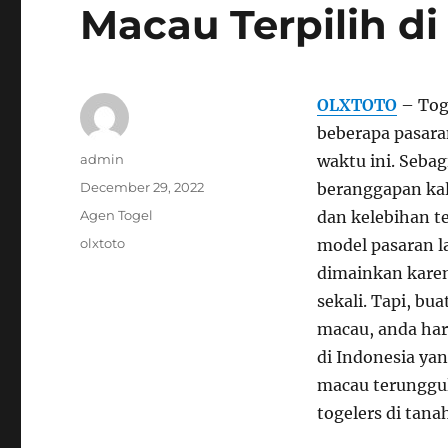
Macau Terpilih d
OLXTOTO
– Toge
beberapa pasara
Author
admin
waktu ini. Sebag
Posted
December 29, 2022
beranggapan kal
on
Categories
Agen Togel
dan kelebihan t
Tags
olxtoto
model pasaran l
dimainkan kare
sekali. Tapi, b
macau, anda har
di Indonesia yan
macau terunggul
togelers di tanah