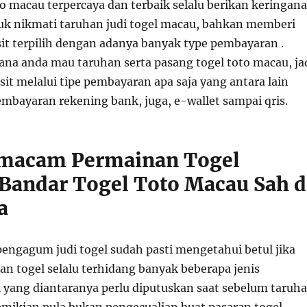
to macau terpercaya dan terbaik selalu berikan keringan
k nikmati taruhan judi togel macau, bahkan memberi
it terpilih dengan adanya banyak type pembayaran .
ana anda mau taruhan serta pasang togel toto macau, ja
it melalui tipe pembayaran apa saja yang antara lain
embayaran rekening bank, juga, e-wallet sampai qris.
acam Permainan Togel
Bandar Togel Toto Macau Sah d
a
pengagum judi togel sudah pasti mengetahui betul jika
an togel selalu terhidang banyak beberapa jenis
 yang diantaranya perlu diputuskan saat sebelum taruh