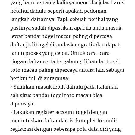
yang baru pertama kalinya mencoba jelas harus
ketahui dahulu seperti apakah pedoman
langkah daftarnya. Tapi, sebuah perihal yang
pastinya sudah dipastikan apabila anda masuk
lewat bandar togel macau paling dipercaya,
daftar judi togel ditandaskan gratis dan dapat
jamin proses yang cepat. Untuk cara-cara
ringan daftar serta tergabung di bandar togel
toto macau paling dipercaya antara lain sebagai
berikut ini, di antaranya:
• Silahkan masuk lebih dahulu pada halaman
sah situs bandar togel toto macau bisa
dipercaya.
• Lakukan register account togel dengan
memutuskan daftar dan isi komplet formulir
registrasi dengan beberapa pola data diri yang