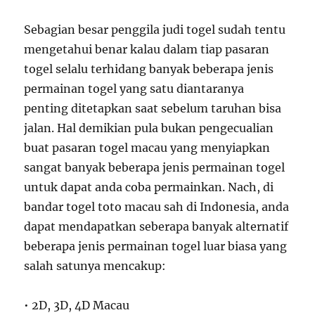
Sebagian besar penggila judi togel sudah tentu
mengetahui benar kalau dalam tiap pasaran
togel selalu terhidang banyak beberapa jenis
permainan togel yang satu diantaranya
penting ditetapkan saat sebelum taruhan bisa
jalan. Hal demikian pula bukan pengecualian
buat pasaran togel macau yang menyiapkan
sangat banyak beberapa jenis permainan togel
untuk dapat anda coba permainkan. Nach, di
bandar togel toto macau sah di Indonesia, anda
dapat mendapatkan seberapa banyak alternatif
beberapa jenis permainan togel luar biasa yang
salah satunya mencakup:
• 2D, 3D, 4D Macau