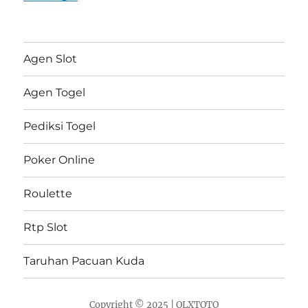
Agen Slot
Agen Togel
Pediksi Togel
Poker Online
Roulette
Rtp Slot
Taruhan Pacuan Kuda
Copyright © 2025 |
OLXTOTO