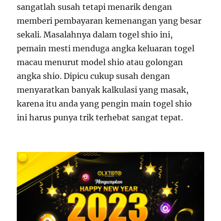
sangatlah susah tetapi menarik dengan
memberi pembayaran kemenangan yang besar
sekali. Masalahnya dalam togel shio ini,
pemain mesti menduga angka keluaran togel
macau menurut model shio atau golongan
angka shio. Dipicu cukup susah dengan
menyaratkan banyak kalkulasi yang masak,
karena itu anda yang pengin main togel shio
ini harus punya trik terhebat sangat tepat.