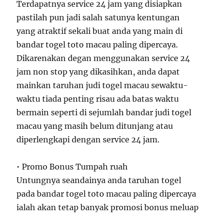
Terdapatnya service 24 jam yang disiapkan
pastilah pun jadi salah satunya kentungan
yang atraktif sekali buat anda yang main di
bandar togel toto macau paling dipercaya.
Dikarenakan degan menggunakan service 24
jam non stop yang dikasihkan, anda dapat
mainkan taruhan judi togel macau sewaktu-
waktu tiada penting risau ada batas waktu
bermain seperti di sejumlah bandar judi togel
macau yang masih belum ditunjang atau
diperlengkapi dengan service 24 jam.
• Promo Bonus Tumpah ruah
Untungnya seandainya anda taruhan togel
pada bandar togel toto macau paling dipercaya
ialah akan tetap banyak promosi bonus meluap