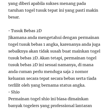
yang diberi apabila sukses menang pada
taruhan togel tusuk tepat ini yang pasti makin
besar.
• Tusuk Bebas 2D
Jikamana anda mengetahui dengan permainan
togel tusuk bebas 1 angka, karenanya anda juga
sebaiknya akan tidak susah buat mainkan togel
tusuk bebas 2D. Akan tetapi, permainan togel
tusuk bebas 2D ini sesuai namanya, di mana
anda cuman perlu menduga saja 2 nomor
keluaran secara tepat secara bebas serta tiada
terlilit oleh yang bernama status angka.
• Shio
Permainan togel shio ini biasa dimainkan
banyak togelers yang professional lantaran