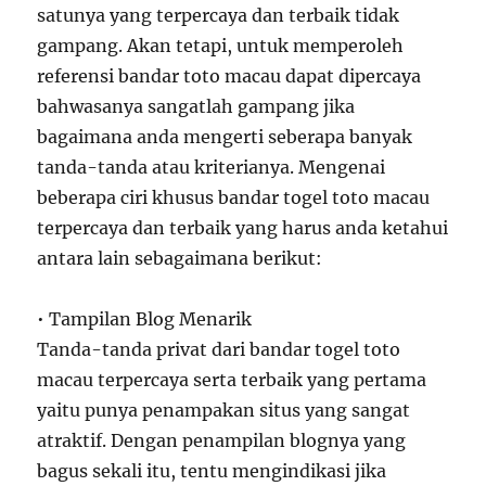
satunya yang terpercaya dan terbaik tidak
gampang. Akan tetapi, untuk memperoleh
referensi bandar toto macau dapat dipercaya
bahwasanya sangatlah gampang jika
bagaimana anda mengerti seberapa banyak
tanda-tanda atau kriterianya. Mengenai
beberapa ciri khusus bandar togel toto macau
terpercaya dan terbaik yang harus anda ketahui
antara lain sebagaimana berikut:
• Tampilan Blog Menarik
Tanda-tanda privat dari bandar togel toto
macau terpercaya serta terbaik yang pertama
yaitu punya penampakan situs yang sangat
atraktif. Dengan penampilan blognya yang
bagus sekali itu, tentu mengindikasi jika