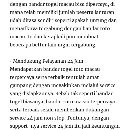
dengan bandar togel macau bisa dipercaya, di
mana telah memiliki jumlah peserta lantaran
udah dirasa sendiri seperti apakah untung dan
menariknya tergabung dengan bandar toto
macau itu dan kerapkali pun membuat
beberapa bettor lain ingin tergabung.
• Mendukung Pelayanan 24 Jam
Mendapatkan bandar togel toto macau
terpercaya serta terbaik tentulah amat
gampang dengan meyakinkan melalui service
yang disiapkannya. Sebab tak seperti bandar
togel biasanya, bandar toto macau terpercaya
serta terbaik selalu memberikan dukungan
service 24 jam non stop. Tentunya, dengan
support-nya service 24 jam itu jadi keuntungan