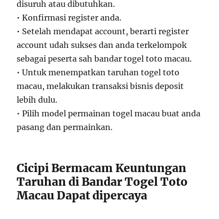
disuruh atau dibutuhkan.
• Konfirmasi register anda.
• Setelah mendapat account, berarti register
account udah sukses dan anda terkelompok
sebagai peserta sah bandar togel toto macau.
• Untuk menempatkan taruhan togel toto
macau, melakukan transaksi bisnis deposit
lebih dulu.
• Pilih model permainan togel macau buat anda
pasang dan permainkan.
Cicipi Bermacam Keuntungan
Taruhan di Bandar Togel Toto
Macau Dapat dipercaya