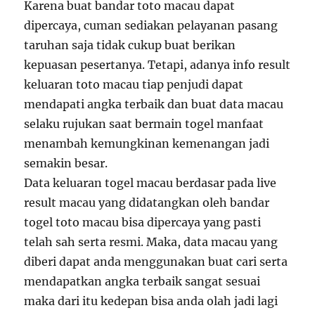
Karena buat bandar toto macau dapat
dipercaya, cuman sediakan pelayanan pasang
taruhan saja tidak cukup buat berikan
kepuasan pesertanya. Tetapi, adanya info result
keluaran toto macau tiap penjudi dapat
mendapati angka terbaik dan buat data macau
selaku rujukan saat bermain togel manfaat
menambah kemungkinan kemenangan jadi
semakin besar.
Data keluaran togel macau berdasar pada live
result macau yang didatangkan oleh bandar
togel toto macau bisa dipercaya yang pasti
telah sah serta resmi. Maka, data macau yang
diberi dapat anda menggunakan buat cari serta
mendapatkan angka terbaik sangat sesuai
maka dari itu kedepan bisa anda olah jadi lagi