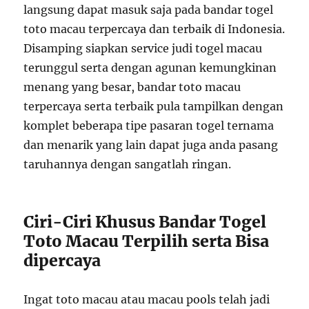
langsung dapat masuk saja pada bandar togel
toto macau terpercaya dan terbaik di Indonesia.
Disamping siapkan service judi togel macau
terunggul serta dengan agunan kemungkinan
menang yang besar, bandar toto macau
terpercaya serta terbaik pula tampilkan dengan
komplet beberapa tipe pasaran togel ternama
dan menarik yang lain dapat juga anda pasang
taruhannya dengan sangatlah ringan.
Ciri-Ciri Khusus Bandar Togel
Toto Macau Terpilih serta Bisa
dipercaya
Ingat toto macau atau macau pools telah jadi