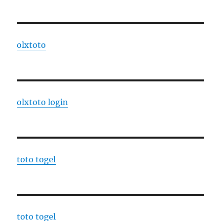
olxtoto
olxtoto login
toto togel
toto togel