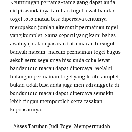
Keuntungan pertama-tama yang dapat anda
cicipi seandainya taruhan togel lewat bandar
togel toto macau bisa dipercaya tentunya
merupakan jumlah alternatif permainan togel
yang komplet. Sama seperti yang kami bahas
awalnya, dalam pasaran toto macau tersuguh
banyak macam-macam permainan togel bagus
sekali serta segalanya bisa anda coba lewat
bandar toto macau dapat dipercaya. Melalui
hidangan permainan togel yang lebih komplet,
bukan tidak bisa anda juga menjadi anggota di
bandar toto macau dapat dipercaya semakin
lebih ringan memperoleh serta rasakan
kepuasannya.
• Akses Taruhan Judi Togel Mempermudah