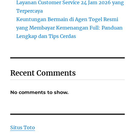
Layanan Customer Service 24 Jam 2026 yang
Terpercaya
Keuntungan Bermain di Agen Togel Resmi
yang Membayar Kemenangan Full: Panduan
Lengkap dan Tips Cerdas
Recent Comments
No comments to show.
Situs Toto