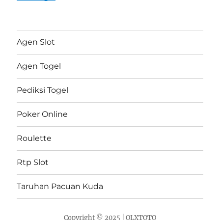
Agen Slot
Agen Togel
Pediksi Togel
Poker Online
Roulette
Rtp Slot
Taruhan Pacuan Kuda
Copyright © 2025 |
OLXTOTO