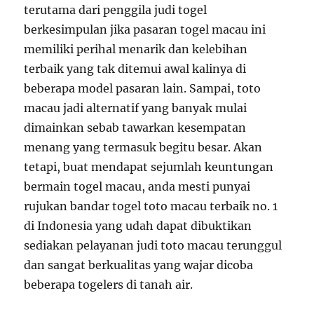
terutama dari penggila judi togel
berkesimpulan jika pasaran togel macau ini
memiliki perihal menarik dan kelebihan
terbaik yang tak ditemui awal kalinya di
beberapa model pasaran lain. Sampai, toto
macau jadi alternatif yang banyak mulai
dimainkan sebab tawarkan kesempatan
menang yang termasuk begitu besar. Akan
tetapi, buat mendapat sejumlah keuntungan
bermain togel macau, anda mesti punyai
rujukan bandar togel toto macau terbaik no. 1
di Indonesia yang udah dapat dibuktikan
sediakan pelayanan judi toto macau terunggul
dan sangat berkualitas yang wajar dicoba
beberapa togelers di tanah air.