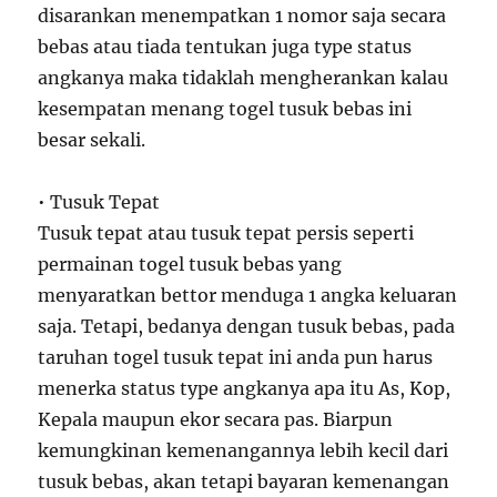
disarankan menempatkan 1 nomor saja secara
bebas atau tiada tentukan juga type status
angkanya maka tidaklah mengherankan kalau
kesempatan menang togel tusuk bebas ini
besar sekali.
• Tusuk Tepat
Tusuk tepat atau tusuk tepat persis seperti
permainan togel tusuk bebas yang
menyaratkan bettor menduga 1 angka keluaran
saja. Tetapi, bedanya dengan tusuk bebas, pada
taruhan togel tusuk tepat ini anda pun harus
menerka status type angkanya apa itu As, Kop,
Kepala maupun ekor secara pas. Biarpun
kemungkinan kemenangannya lebih kecil dari
tusuk bebas, akan tetapi bayaran kemenangan