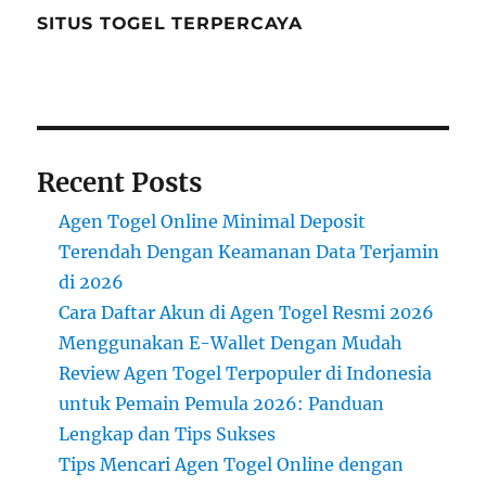
SITUS TOGEL TERPERCAYA
Recent Posts
Agen Togel Online Minimal Deposit
Terendah Dengan Keamanan Data Terjamin
di 2026
Cara Daftar Akun di Agen Togel Resmi 2026
Menggunakan E-Wallet Dengan Mudah
Review Agen Togel Terpopuler di Indonesia
untuk Pemain Pemula 2026: Panduan
Lengkap dan Tips Sukses
Tips Mencari Agen Togel Online dengan