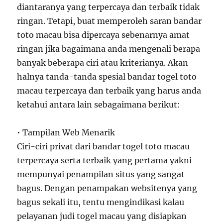
diantaranya yang terpercaya dan terbaik tidak
ringan. Tetapi, buat memperoleh saran bandar
toto macau bisa dipercaya sebenarnya amat
ringan jika bagaimana anda mengenali berapa
banyak beberapa ciri atau kriterianya. Akan
halnya tanda-tanda spesial bandar togel toto
macau terpercaya dan terbaik yang harus anda
ketahui antara lain sebagaimana berikut:
• Tampilan Web Menarik
Ciri-ciri privat dari bandar togel toto macau
terpercaya serta terbaik yang pertama yakni
mempunyai penampilan situs yang sangat
bagus. Dengan penampakan websitenya yang
bagus sekali itu, tentu mengindikasi kalau
pelayanan judi togel macau yang disiapkan