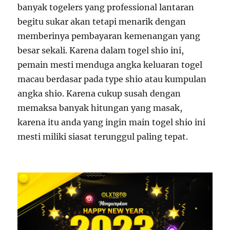
banyak togelers yang professional lantaran
begitu sukar akan tetapi menarik dengan
memberinya pembayaran kemenangan yang
besar sekali. Karena dalam togel shio ini,
pemain mesti menduga angka keluaran togel
macau berdasar pada type shio atau kumpulan
angka shio. Karena cukup susah dengan
memaksa banyak hitungan yang masak,
karena itu anda yang ingin main togel shio ini
mesti miliki siasat terunggul paling tepat.