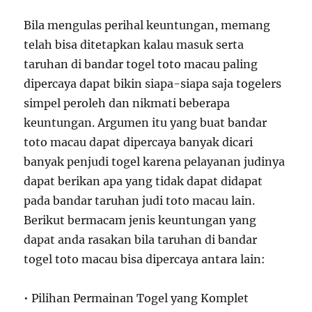
Bila mengulas perihal keuntungan, memang
telah bisa ditetapkan kalau masuk serta
taruhan di bandar togel toto macau paling
dipercaya dapat bikin siapa-siapa saja togelers
simpel peroleh dan nikmati beberapa
keuntungan. Argumen itu yang buat bandar
toto macau dapat dipercaya banyak dicari
banyak penjudi togel karena pelayanan judinya
dapat berikan apa yang tidak dapat didapat
pada bandar taruhan judi toto macau lain.
Berikut bermacam jenis keuntungan yang
dapat anda rasakan bila taruhan di bandar
togel toto macau bisa dipercaya antara lain:
• Pilihan Permainan Togel yang Komplet