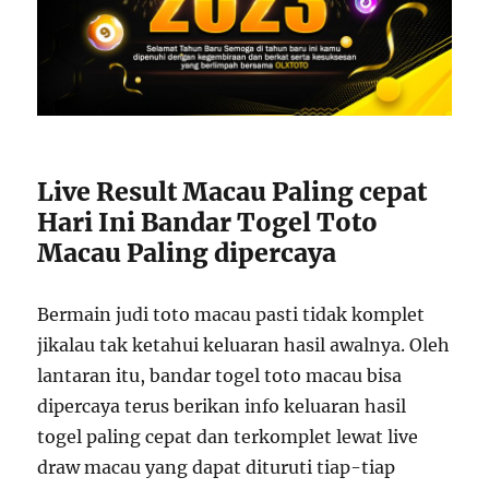
Live Result Macau Paling cepat
Hari Ini Bandar Togel Toto
Macau Paling dipercaya
Bermain judi toto macau pasti tidak komplet
jikalau tak ketahui keluaran hasil awalnya. Oleh
lantaran itu, bandar togel toto macau bisa
dipercaya terus berikan info keluaran hasil
togel paling cepat dan terkomplet lewat live
draw macau yang dapat dituruti tiap-tiap