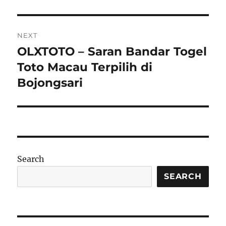
NEXT
OLXTOTO – Saran Bandar Togel
Next
post:
Toto Macau Terpilih di
Bojongsari
Search
SEARCH