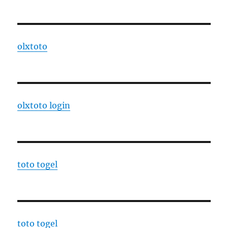
olxtoto
olxtoto login
toto togel
toto togel