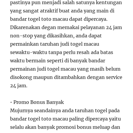
pastinya pun menjadi salah satunya kentungan
yang sangat atraktif buat anda yang main di
bandar togel toto macau dapat dipercaya.
Dikarenakan degan memakai pelayanan 24 jam
non-stop yang dikasihkan, anda dapat
permainkan taruhan judi togel macau
sewaktu-waktu tanpa perlu resah ada batas
waktu bermain seperti di banyak bandar
permainan judi togel macau yang masih belum
disokong maupun ditambahkan dengan service
24 jam.
• Promo Bonus Banyak
Mujurnya seandainya anda taruhan togel pada
bandar togel toto macau paling dipercaya yaitu
selalu akan banyak promosi bonus meluap dan