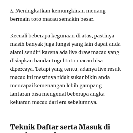
4. Meningkatkan kemungkinan menang
bermain toto macau semakin besar.
Kecuali beberapa kegunaan di atas, pastinya
masih banyak juga fungsi yang lain dapat anda
alami sendiri karena ada live draw macau yang
disiapkan bandar togel toto macau bisa
dipercaya. Tetapi yang tentu, adanya live result
macau ini mestinya tidak sukar bikin anda
mencapai kemenangan lebih gampang
lantaran bisa mengenal beberapa angka
keluaran macau dari era sebelumnya.
Teknik Daftar serta Masuk di