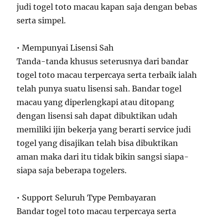
judi togel toto macau kapan saja dengan bebas
serta simpel.
• Mempunyai Lisensi Sah
Tanda-tanda khusus seterusnya dari bandar
togel toto macau terpercaya serta terbaik ialah
telah punya suatu lisensi sah. Bandar togel
macau yang diperlengkapi atau ditopang
dengan lisensi sah dapat dibuktikan udah
memiliki ijin bekerja yang berarti service judi
togel yang disajikan telah bisa dibuktikan
aman maka dari itu tidak bikin sangsi siapa-
siapa saja beberapa togelers.
• Support Seluruh Type Pembayaran
Bandar togel toto macau terpercaya serta