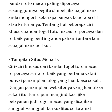
bandar toto macau paling dipercaya
sesungguhnya begitu simpel jika bagaimana
anda mengerti seberapa banyak beberapa ciri
atau kriterianya. Tentang hal beberapa ciri
khusus bandar togel toto macau terpercaya dan
terbaik yang penting anda pahami antara lain
sebagaimana berikut:
• Tampilan Situs Menarik
Ciri-ciri khusus dari bandar togel toto macau
terpercaya serta terbaik yang pertama yakni
punyai penampilan blog yang luar biasa sekali.
Dengan penampilan websitenya yang luar biasa
sekali itu, tentu pun mengindikasi jika
pelayanan judi togel macau yang disajikan
sungguh-sungguh berkualitas serta amat