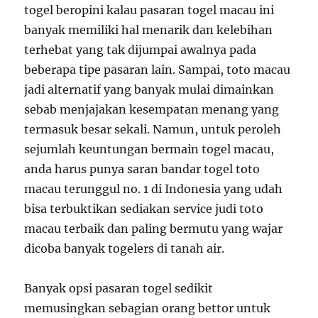
togel beropini kalau pasaran togel macau ini
banyak memiliki hal menarik dan kelebihan
terhebat yang tak dijumpai awalnya pada
beberapa tipe pasaran lain. Sampai, toto macau
jadi alternatif yang banyak mulai dimainkan
sebab menjajakan kesempatan menang yang
termasuk besar sekali. Namun, untuk peroleh
sejumlah keuntungan bermain togel macau,
anda harus punya saran bandar togel toto
macau terunggul no. 1 di Indonesia yang udah
bisa terbuktikan sediakan service judi toto
macau terbaik dan paling bermutu yang wajar
dicoba banyak togelers di tanah air.
Banyak opsi pasaran togel sedikit
memusingkan sebagian orang bettor untuk