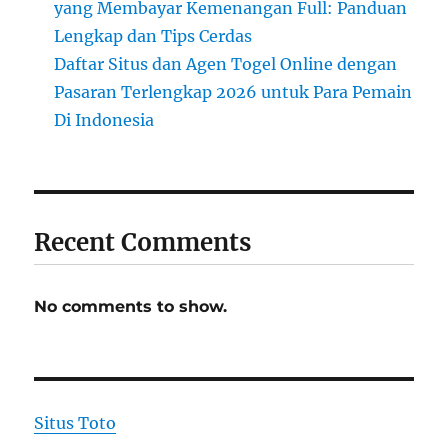
yang Membayar Kemenangan Full: Panduan
Lengkap dan Tips Cerdas
Daftar Situs dan Agen Togel Online dengan
Pasaran Terlengkap 2026 untuk Para Pemain
Di Indonesia
Recent Comments
No comments to show.
Situs Toto