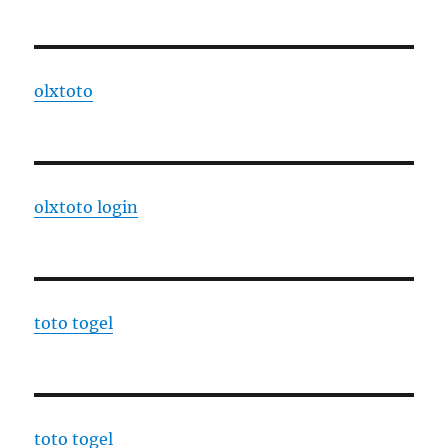
olxtoto
olxtoto login
toto togel
toto togel