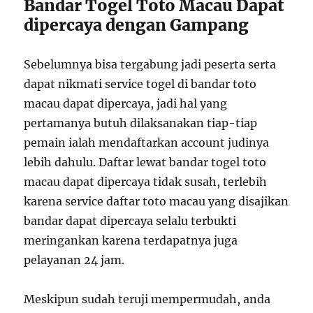
Bandar Togel Toto Macau Dapat
dipercaya dengan Gampang
Sebelumnya bisa tergabung jadi peserta serta
dapat nikmati service togel di bandar toto
macau dapat dipercaya, jadi hal yang
pertamanya butuh dilaksanakan tiap-tiap
pemain ialah mendaftarkan account judinya
lebih dahulu. Daftar lewat bandar togel toto
macau dapat dipercaya tidak susah, terlebih
karena service daftar toto macau yang disajikan
bandar dapat dipercaya selalu terbukti
meringankan karena terdapatnya juga
pelayanan 24 jam.
Meskipun sudah teruji mempermudah, anda