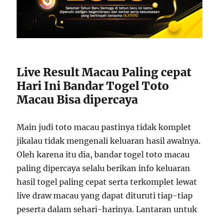
Live Result Macau Paling cepat
Hari Ini Bandar Togel Toto
Macau Bisa dipercaya
Main judi toto macau pastinya tidak komplet
jikalau tidak mengenali keluaran hasil awalnya.
Oleh karena itu dia, bandar togel toto macau
paling dipercaya selalu berikan info keluaran
hasil togel paling cepat serta terkomplet lewat
live draw macau yang dapat dituruti tiap-tiap
peserta dalam sehari-harinya. Lantaran untuk