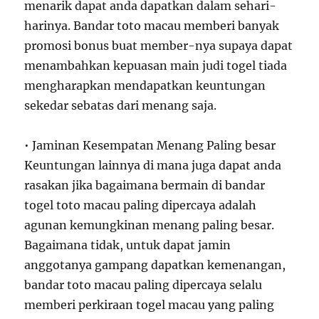
menarik dapat anda dapatkan dalam sehari-
harinya. Bandar toto macau memberi banyak
promosi bonus buat member-nya supaya dapat
menambahkan kepuasan main judi togel tiada
mengharapkan mendapatkan keuntungan
sekedar sebatas dari menang saja.
• Jaminan Kesempatan Menang Paling besar
Keuntungan lainnya di mana juga dapat anda
rasakan jika bagaimana bermain di bandar
togel toto macau paling dipercaya adalah
agunan kemungkinan menang paling besar.
Bagaimana tidak, untuk dapat jamin
anggotanya gampang dapatkan kemenangan,
bandar toto macau paling dipercaya selalu
memberi perkiraan togel macau yang paling