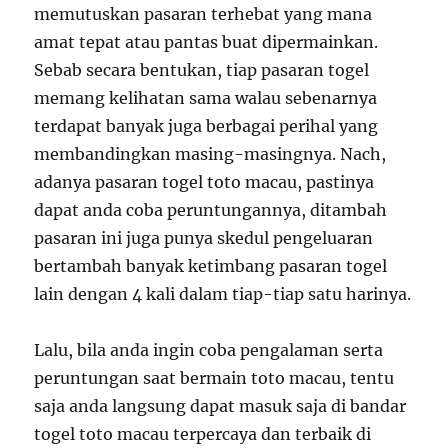
memutuskan pasaran terhebat yang mana
amat tepat atau pantas buat dipermainkan.
Sebab secara bentukan, tiap pasaran togel
memang kelihatan sama walau sebenarnya
terdapat banyak juga berbagai perihal yang
membandingkan masing-masingnya. Nach,
adanya pasaran togel toto macau, pastinya
dapat anda coba peruntungannya, ditambah
pasaran ini juga punya skedul pengeluaran
bertambah banyak ketimbang pasaran togel
lain dengan 4 kali dalam tiap-tiap satu harinya.
Lalu, bila anda ingin coba pengalaman serta
peruntungan saat bermain toto macau, tentu
saja anda langsung dapat masuk saja di bandar
togel toto macau terpercaya dan terbaik di