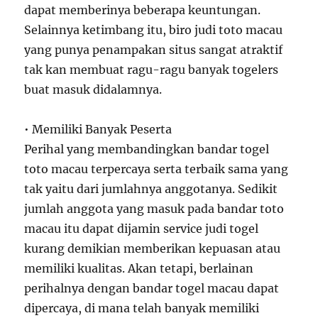
dapat memberinya beberapa keuntungan.
Selainnya ketimbang itu, biro judi toto macau
yang punya penampakan situs sangat atraktif
tak kan membuat ragu-ragu banyak togelers
buat masuk didalamnya.
• Memiliki Banyak Peserta
Perihal yang membandingkan bandar togel
toto macau terpercaya serta terbaik sama yang
tak yaitu dari jumlahnya anggotanya. Sedikit
jumlah anggota yang masuk pada bandar toto
macau itu dapat dijamin service judi togel
kurang demikian memberikan kepuasan atau
memiliki kualitas. Akan tetapi, berlainan
perihalnya dengan bandar togel macau dapat
dipercaya, di mana telah banyak memiliki