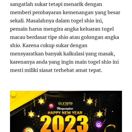
sangatlah sukar tetapi menarik dengan
memberi pembayaran kemenangan yang besar
sekali. Masalahnya dalam togel shio ini,
pemain harus mengira angka keluaran togel
macau berdasar tipe shio atau golongan angka
shio. Karena cukup sukar dengan
mensyaratkan banyak kalkulasi yang masak,
karenanya anda yang ingin main togel shio ini
mesti miliki siasat terhebat amat tepat.