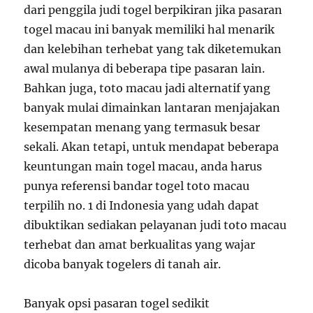
dari penggila judi togel berpikiran jika pasaran
togel macau ini banyak memiliki hal menarik
dan kelebihan terhebat yang tak diketemukan
awal mulanya di beberapa tipe pasaran lain.
Bahkan juga, toto macau jadi alternatif yang
banyak mulai dimainkan lantaran menjajakan
kesempatan menang yang termasuk besar
sekali. Akan tetapi, untuk mendapat beberapa
keuntungan main togel macau, anda harus
punya referensi bandar togel toto macau
terpilih no. 1 di Indonesia yang udah dapat
dibuktikan sediakan pelayanan judi toto macau
terhebat dan amat berkualitas yang wajar
dicoba banyak togelers di tanah air.
Banyak opsi pasaran togel sedikit