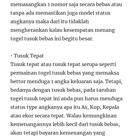
memasangkan 1 nomor saja secara bebas atau
tanpa ada memastikan juga model status
angkanya maka dari itu tidaklah
mengherankan kalau kesempatan menang
togel tusuk bebas ini begitu besar.
• Tusuk Tepat
Tusuk tepat atau tusuk tepat serupa seperti
permainan togel tusuk bebas yang memaksa
bettor menduga 1 angka keluaran saja. Tetapi,
bedanya dengan tusuk bebas, pada taruhan
togel tusuk tepat ini anda pun harus menduga
status type angkanya apa itu As, Kop, Kepala
atau ekor secara tepat. Walau kemungkinan
kemenangannya lebih kecil dari tusuk bebas,
akan tetapi bayaran kemenangan yang