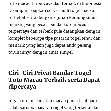
toto macau terpercaya dan terbaik di Indonesia.
Disamping siapkan service judi togel macau
terhebat serta dengan agunan kemungkinan
menang yang besar, bandar toto macau
terpercaya dan terbaik pula datangkan dengan
komplet beberapa tipe pasaran togel tenar dan
menarik yang lain juga dapat anda pasang
taruhannya dengan amat simpel.
Ciri-Ciri Privat Bandar Togel
Toto Macau Terbaik serta Dapat
dipercaya
Ingat toto macau atau macau pools telah jadi
salah satunya pasaran togel yang terkenal dan