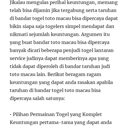
Jikalau mengulas perihal keuntungan, memang
telah bisa dijamin jika tergabung serta taruhan
di bandar togel toto macau bisa dipercaya dapat
bikin siapa saja togelers simpel mendapat dan
nikmati sejumlah keuntungan. Argumen itu
yang buat bandar toto macau bisa dipercaya
banyak dicari beberapa penjudi togel lantaran
service judinya dapat memberinya apa yang
tidak dapat diperoleh di bandar taruhan judi
toto macau lain. Berikut beragam ragam
keuntungan yang dapat anda rasakan apabila
taruhan di bandar togel toto macau bisa
dipercaya salah satunya:
• Pilihan Permainan Togel yang Komplet
Keuntungan pertama-tama yang dapat anda