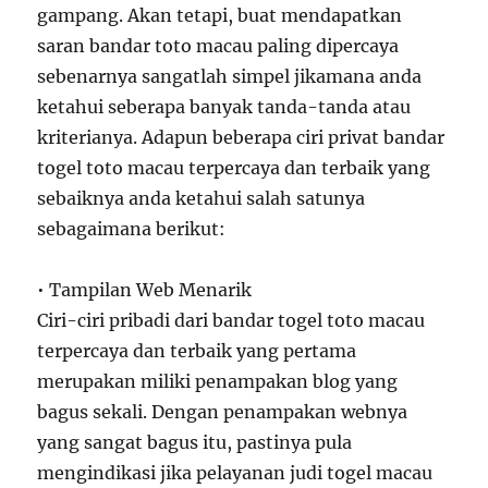
gampang. Akan tetapi, buat mendapatkan
saran bandar toto macau paling dipercaya
sebenarnya sangatlah simpel jikamana anda
ketahui seberapa banyak tanda-tanda atau
kriterianya. Adapun beberapa ciri privat bandar
togel toto macau terpercaya dan terbaik yang
sebaiknya anda ketahui salah satunya
sebagaimana berikut:
• Tampilan Web Menarik
Ciri-ciri pribadi dari bandar togel toto macau
terpercaya dan terbaik yang pertama
merupakan miliki penampakan blog yang
bagus sekali. Dengan penampakan webnya
yang sangat bagus itu, pastinya pula
mengindikasi jika pelayanan judi togel macau