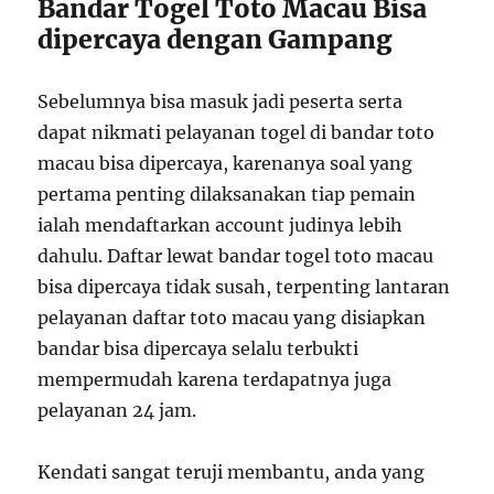
Bandar Togel Toto Macau Bisa
dipercaya dengan Gampang
Sebelumnya bisa masuk jadi peserta serta
dapat nikmati pelayanan togel di bandar toto
macau bisa dipercaya, karenanya soal yang
pertama penting dilaksanakan tiap pemain
ialah mendaftarkan account judinya lebih
dahulu. Daftar lewat bandar togel toto macau
bisa dipercaya tidak susah, terpenting lantaran
pelayanan daftar toto macau yang disiapkan
bandar bisa dipercaya selalu terbukti
mempermudah karena terdapatnya juga
pelayanan 24 jam.
Kendati sangat teruji membantu, anda yang