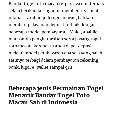
Bandar togel toto macau terpercaya dan terbaik
selalu berikan keringanan member-nya buat
nikmati taruhan judi togel macau, bahkan
memberi pelayanan deposit terbaik dengan
beberapa model pembayaran . Maka, apabila
mana anda pengin taruhan serta pasang togel
toto macau, karena itu anda dapat deposit
melalui model pembayaran apa saja yang salah
satunya terbagi dalam pembayaran rekening
bank, juga, e-wallet sampai qris.
Beberapa jenis Permainan Togel
Menarik Bandar Togel Toto
Macau Sah di Indonesia