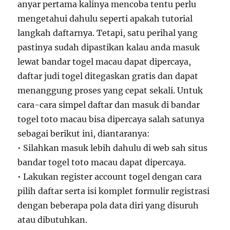
anyar pertama kalinya mencoba tentu perlu
mengetahui dahulu seperti apakah tutorial
langkah daftarnya. Tetapi, satu perihal yang
pastinya sudah dipastikan kalau anda masuk
lewat bandar togel macau dapat dipercaya,
daftar judi togel ditegaskan gratis dan dapat
menanggung proses yang cepat sekali. Untuk
cara-cara simpel daftar dan masuk di bandar
togel toto macau bisa dipercaya salah satunya
sebagai berikut ini, diantaranya:
• Silahkan masuk lebih dahulu di web sah situs
bandar togel toto macau dapat dipercaya.
• Lakukan register account togel dengan cara
pilih daftar serta isi komplet formulir registrasi
dengan beberapa pola data diri yang disuruh
atau dibutuhkan.