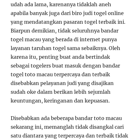
udah ada lama, karenanya tidaklah aneh
apabila banyak juga dari biro judi togel online
yang mendatangkan pasaran togel terbaik ini.
Biarpun demikian, tidak seluruhnya bandar
togel macau yang berada di internet punya
layanan taruhan togel sama sebaiknya. Oleh
karena itu, penting buat anda bertindak
sebagai togelers buat masuk dengan bandar
togel toto macau terpercaya dan terbaik
disebabkan pelayanan judi yang disajikan
sudah oke dalam berikan lebih sejumlah
keuntungan, keringanan dan kepuasan.
Disebabkan ada beberapa bandar toto macau
sekarang ini, memanglah tidak disangkal cari
satu diantara yang terpercaya dan terbaik tidak