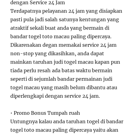
dengan Service 24 Jam
Terdapatnya pelayanan 24 jam yang disiapkan
pasti pula jadi salah satunya kentungan yang
atraktif sekali buat anda yang bermain di
bandar togel toto macau paling dipercaya.
Dikarenakan degan memakai service 24 jam
non-stop yang dikasihkan, anda dapat
mainkan taruhan judi togel macau kapan pun
tiada perlu resah ada batas waktu bermain
seperti di sejumlah bandar permainan judi
togel macau yang masih belum dibantu atau
diperlengkapi dengan service 24 jam.
• Promo Bonus Tumpah ruah
Untungnya kalau anda taruhan togel di bandar
togel toto macau paling dipercaya yaitu akan