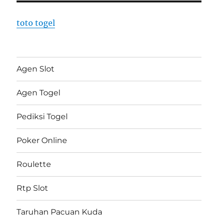
toto togel
Agen Slot
Agen Togel
Pediksi Togel
Poker Online
Roulette
Rtp Slot
Taruhan Pacuan Kuda