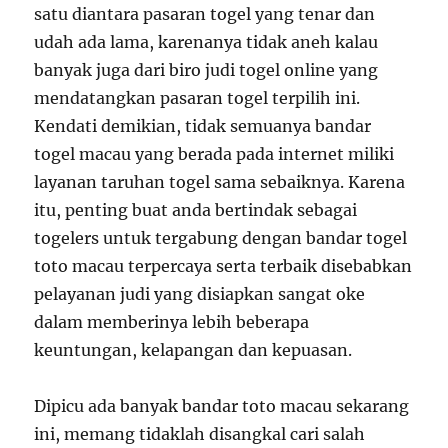
satu diantara pasaran togel yang tenar dan
udah ada lama, karenanya tidak aneh kalau
banyak juga dari biro judi togel online yang
mendatangkan pasaran togel terpilih ini.
Kendati demikian, tidak semuanya bandar
togel macau yang berada pada internet miliki
layanan taruhan togel sama sebaiknya. Karena
itu, penting buat anda bertindak sebagai
togelers untuk tergabung dengan bandar togel
toto macau terpercaya serta terbaik disebabkan
pelayanan judi yang disiapkan sangat oke
dalam memberinya lebih beberapa
keuntungan, kelapangan dan kepuasan.
Dipicu ada banyak bandar toto macau sekarang
ini, memang tidaklah disangkal cari salah