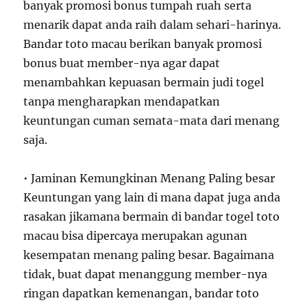
banyak promosi bonus tumpah ruah serta
menarik dapat anda raih dalam sehari-harinya.
Bandar toto macau berikan banyak promosi
bonus buat member-nya agar dapat
menambahkan kepuasan bermain judi togel
tanpa mengharapkan mendapatkan
keuntungan cuman semata-mata dari menang
saja.
• Jaminan Kemungkinan Menang Paling besar
Keuntungan yang lain di mana dapat juga anda
rasakan jikamana bermain di bandar togel toto
macau bisa dipercaya merupakan agunan
kesempatan menang paling besar. Bagaimana
tidak, buat dapat menanggung member-nya
ringan dapatkan kemenangan, bandar toto