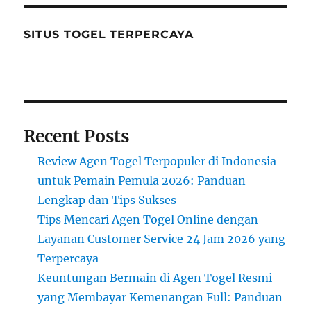
SITUS TOGEL TERPERCAYA
Recent Posts
Review Agen Togel Terpopuler di Indonesia
untuk Pemain Pemula 2026: Panduan
Lengkap dan Tips Sukses
Tips Mencari Agen Togel Online dengan
Layanan Customer Service 24 Jam 2026 yang
Terpercaya
Keuntungan Bermain di Agen Togel Resmi
yang Membayar Kemenangan Full: Panduan