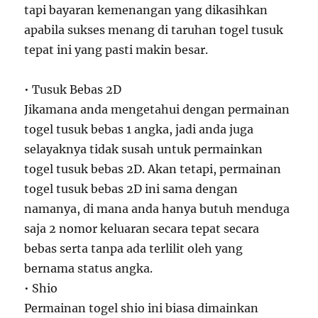
tapi bayaran kemenangan yang dikasihkan
apabila sukses menang di taruhan togel tusuk
tepat ini yang pasti makin besar.
• Tusuk Bebas 2D
Jikamana anda mengetahui dengan permainan
togel tusuk bebas 1 angka, jadi anda juga
selayaknya tidak susah untuk permainkan
togel tusuk bebas 2D. Akan tetapi, permainan
togel tusuk bebas 2D ini sama dengan
namanya, di mana anda hanya butuh menduga
saja 2 nomor keluaran secara tepat secara
bebas serta tanpa ada terlilit oleh yang
bernama status angka.
• Shio
Permainan togel shio ini biasa dimainkan