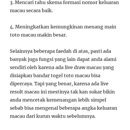
3. Mencari tahu skema formasi nomor keluaran
macau secara baik.
4. Meningkatkan kemungkinan menang main
toto macau makin besar.
Selainnya beberapa faedah di atas, pasti ada
banyak juga fungsi yang lain dapat anda alami
sendiri oleh karena ada live draw macau yang
disiapkan bandar togel toto macau bisa
dipercaya. Tapi yang benar, karena ada live
result macau ini mestinya tak kan sukar bikin
anda mencetak kemenangan lebih simpel
sebab bisa mengenal beberapa angka keluaran
macau dari kurun waktu sebelumnya.