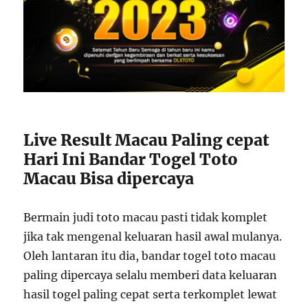
Live Result Macau Paling cepat
Hari Ini Bandar Togel Toto
Macau Bisa dipercaya
Bermain judi toto macau pasti tidak komplet
jika tak mengenal keluaran hasil awal mulanya.
Oleh lantaran itu dia, bandar togel toto macau
paling dipercaya selalu memberi data keluaran
hasil togel paling cepat serta terkomplet lewat