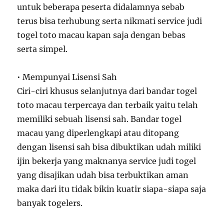
untuk beberapa peserta didalamnya sebab
terus bisa terhubung serta nikmati service judi
togel toto macau kapan saja dengan bebas
serta simpel.
• Mempunyai Lisensi Sah
Ciri-ciri khusus selanjutnya dari bandar togel
toto macau terpercaya dan terbaik yaitu telah
memiliki sebuah lisensi sah. Bandar togel
macau yang diperlengkapi atau ditopang
dengan lisensi sah bisa dibuktikan udah miliki
ijin bekerja yang maknanya service judi togel
yang disajikan udah bisa terbuktikan aman
maka dari itu tidak bikin kuatir siapa-siapa saja
banyak togelers.