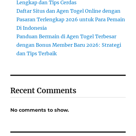
Lengkap dan Tips Cerdas
Daftar Situs dan Agen Togel Online dengan
Pasaran Terlengkap 2026 untuk Para Pemain
Di Indonesia
Panduan Bermain di Agen Togel Terbesar
dengan Bonus Member Baru 2026: Strategi
dan Tips Terbaik
Recent Comments
No comments to show.