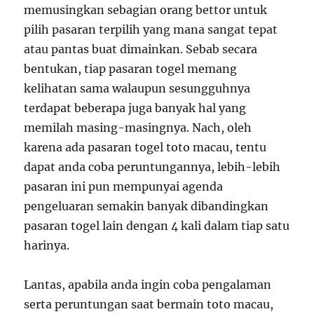
memusingkan sebagian orang bettor untuk
pilih pasaran terpilih yang mana sangat tepat
atau pantas buat dimainkan. Sebab secara
bentukan, tiap pasaran togel memang
kelihatan sama walaupun sesungguhnya
terdapat beberapa juga banyak hal yang
memilah masing-masingnya. Nach, oleh
karena ada pasaran togel toto macau, tentu
dapat anda coba peruntungannya, lebih-lebih
pasaran ini pun mempunyai agenda
pengeluaran semakin banyak dibandingkan
pasaran togel lain dengan 4 kali dalam tiap satu
harinya.
Lantas, apabila anda ingin coba pengalaman
serta peruntungan saat bermain toto macau,