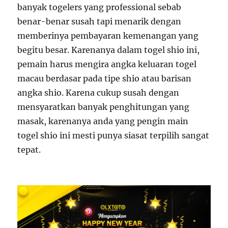
banyak togelers yang professional sebab
benar-benar susah tapi menarik dengan
memberinya pembayaran kemenangan yang
begitu besar. Karenanya dalam togel shio ini,
pemain harus mengira angka keluaran togel
macau berdasar pada tipe shio atau barisan
angka shio. Karena cukup susah dengan
mensyaratkan banyak penghitungan yang
masak, karenanya anda yang pengin main
togel shio ini mesti punya siasat terpilih sangat
tepat.