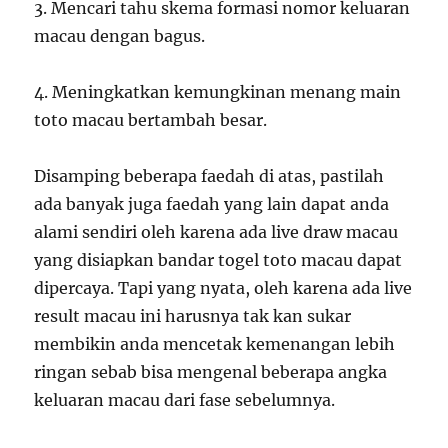
3. Mencari tahu skema formasi nomor keluaran
macau dengan bagus.
4. Meningkatkan kemungkinan menang main
toto macau bertambah besar.
Disamping beberapa faedah di atas, pastilah
ada banyak juga faedah yang lain dapat anda
alami sendiri oleh karena ada live draw macau
yang disiapkan bandar togel toto macau dapat
dipercaya. Tapi yang nyata, oleh karena ada live
result macau ini harusnya tak kan sukar
membikin anda mencetak kemenangan lebih
ringan sebab bisa mengenal beberapa angka
keluaran macau dari fase sebelumnya.