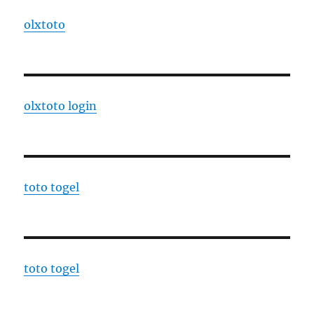
olxtoto
olxtoto login
toto togel
toto togel