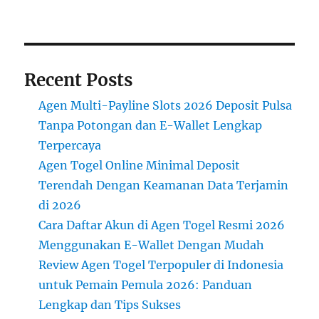
Recent Posts
Agen Multi-Payline Slots 2026 Deposit Pulsa
Tanpa Potongan dan E-Wallet Lengkap
Terpercaya
Agen Togel Online Minimal Deposit
Terendah Dengan Keamanan Data Terjamin
di 2026
Cara Daftar Akun di Agen Togel Resmi 2026
Menggunakan E-Wallet Dengan Mudah
Review Agen Togel Terpopuler di Indonesia
untuk Pemain Pemula 2026: Panduan
Lengkap dan Tips Sukses