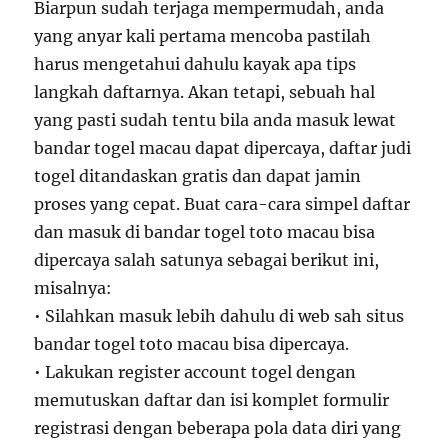
Biarpun sudah terjaga mempermudah, anda
yang anyar kali pertama mencoba pastilah
harus mengetahui dahulu kayak apa tips
langkah daftarnya. Akan tetapi, sebuah hal
yang pasti sudah tentu bila anda masuk lewat
bandar togel macau dapat dipercaya, daftar judi
togel ditandaskan gratis dan dapat jamin
proses yang cepat. Buat cara-cara simpel daftar
dan masuk di bandar togel toto macau bisa
dipercaya salah satunya sebagai berikut ini,
misalnya:
• Silahkan masuk lebih dahulu di web sah situs
bandar togel toto macau bisa dipercaya.
• Lakukan register account togel dengan
memutuskan daftar dan isi komplet formulir
registrasi dengan beberapa pola data diri yang