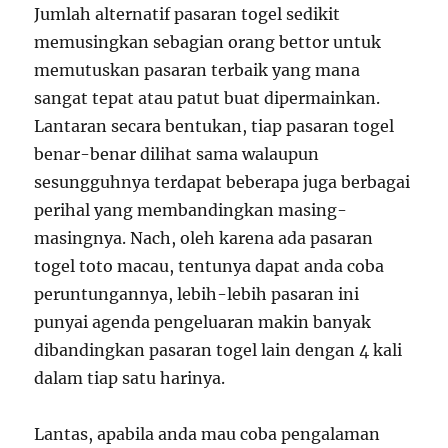
Jumlah alternatif pasaran togel sedikit
memusingkan sebagian orang bettor untuk
memutuskan pasaran terbaik yang mana
sangat tepat atau patut buat dipermainkan.
Lantaran secara bentukan, tiap pasaran togel
benar-benar dilihat sama walaupun
sesungguhnya terdapat beberapa juga berbagai
perihal yang membandingkan masing-
masingnya. Nach, oleh karena ada pasaran
togel toto macau, tentunya dapat anda coba
peruntungannya, lebih-lebih pasaran ini
punyai agenda pengeluaran makin banyak
dibandingkan pasaran togel lain dengan 4 kali
dalam tiap satu harinya.
Lantas, apabila anda mau coba pengalaman