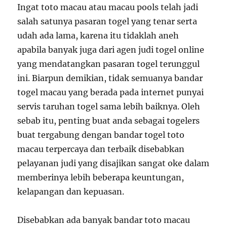
Ingat toto macau atau macau pools telah jadi
salah satunya pasaran togel yang tenar serta
udah ada lama, karena itu tidaklah aneh
apabila banyak juga dari agen judi togel online
yang mendatangkan pasaran togel terunggul
ini. Biarpun demikian, tidak semuanya bandar
togel macau yang berada pada internet punyai
servis taruhan togel sama lebih baiknya. Oleh
sebab itu, penting buat anda sebagai togelers
buat tergabung dengan bandar togel toto
macau terpercaya dan terbaik disebabkan
pelayanan judi yang disajikan sangat oke dalam
memberinya lebih beberapa keuntungan,
kelapangan dan kepuasan.
Disebabkan ada banyak bandar toto macau