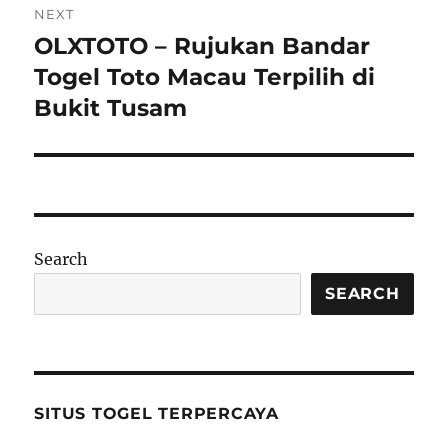
NEXT
OLXTOTO – Rujukan Bandar
Next
post:
Togel Toto Macau Terpilih di
Bukit Tusam
Search
SEARCH
SITUS TOGEL TERPERCAYA