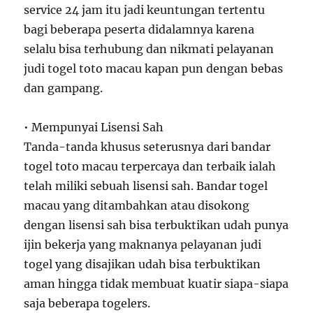
service 24 jam itu jadi keuntungan tertentu
bagi beberapa peserta didalamnya karena
selalu bisa terhubung dan nikmati pelayanan
judi togel toto macau kapan pun dengan bebas
dan gampang.
• Mempunyai Lisensi Sah
Tanda-tanda khusus seterusnya dari bandar
togel toto macau terpercaya dan terbaik ialah
telah miliki sebuah lisensi sah. Bandar togel
macau yang ditambahkan atau disokong
dengan lisensi sah bisa terbuktikan udah punya
ijin bekerja yang maknanya pelayanan judi
togel yang disajikan udah bisa terbuktikan
aman hingga tidak membuat kuatir siapa-siapa
saja beberapa togelers.