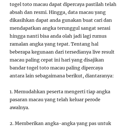
togel toto macau dapat dipercaya pastilah telah
absah dan resmi. Hingga, data macau yang
dikasihkan dapat anda gunakan buat cari dan
mendapatkan angka terunggul sangat serasi
hingga nanti bisa anda olah jadi lagi rumus
ramalan angka yang tepat. Tentang hal
beberapa kegunaan dari tersedianya live result
macau paling cepat ini hari yang disajikan
bandar togel toto macau paling dipercaya
antara lain sebagaimana berikut, diantaranya:
1. Memudahkan peserta mengerti tiap angka
pasaran macau yang telah keluar perode
awalnya.
2. Memberikan angka-angka yang pas untuk