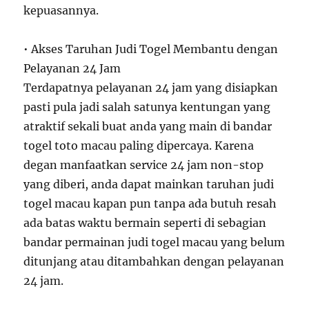
kepuasannya.
• Akses Taruhan Judi Togel Membantu dengan
Pelayanan 24 Jam
Terdapatnya pelayanan 24 jam yang disiapkan
pasti pula jadi salah satunya kentungan yang
atraktif sekali buat anda yang main di bandar
togel toto macau paling dipercaya. Karena
degan manfaatkan service 24 jam non-stop
yang diberi, anda dapat mainkan taruhan judi
togel macau kapan pun tanpa ada butuh resah
ada batas waktu bermain seperti di sebagian
bandar permainan judi togel macau yang belum
ditunjang atau ditambahkan dengan pelayanan
24 jam.