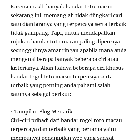
Karena masih banyak bandar toto macau
sekarang ini, memanglah tidak diingkari cari
satu diantaranya yang terpercaya serta terbaik
tidak gampang. Tapi, untuk mendapatkan
rujukan bandar toto macau paling dipercaya
sesungguhnya amat ringan apabila mana anda
mengenal berapa banyak beberapa ciri atau
kriterianya. Akan halnya beberapa ciri khusus
bandar togel toto macau terpercaya serta
terbaik yang penting anda pahami salah
satunya sebagai berikut:
• Tampilan Blog Menarik
Ciri-ciri pribadi dari bandar togel toto macau
terpercaya dan terbaik yang pertama yaitu
mempunyai penampilan web yang sangat