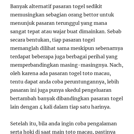
Banyak alternatif pasaran togel sedikit
memusingkan sebagian orang bettor untuk
menunjuk pasaran terunggul yang mana
sangat tepat atau wajar buat dimainkan. Sebab
secara bentukan, tiap pasaran togel
memanglah dilihat sama meskipun sebenarnya
terdapat beberapa juga berbagai perihal yang
memperbandingkan masing-masingnya. Nach,
oleh karena ada pasaran togel toto macau,
tentu dapat anda coba peruntungannya, lebih
pasaran ini juga punya skedul pengeluaran
bertambah banyak dibandingkan pasaran togel
lain dengan 4 kali dalam tiap satu harinya.
Setelah itu, bila anda ingin coba pengalaman
serta hoki di saat main toto macau, pastinya