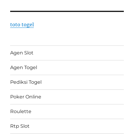
toto togel
Agen Slot
Agen Togel
Pediksi Togel
Poker Online
Roulette
Rtp Slot