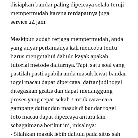
disiapkan bandar paling dipercaya selalu teruji
mempermudah karena terdapatnya juga
service 24 jam.
Meskipun sudah terjaga mempermudah, anda
yang anyar pertamanya kali mencoba tentu
harus mengetahui dahulu kayak apakah
tutorial metode daftarnya. Tapi, satu soal yang
pastilah pasti apabila anda masuk lewat bandar
togel macau dapat dipercaya, daftar judi togel
ditegaskan gratis dan dapat menanggung
proses yang cepat sekali. Untuk cara-cara
gampang daftar dan masuk di bandar togel
toto macau dapat dipercaya antara lain
sebagaimana berikut ini, misalnya:
• Silahkan masuk lebih dahulu pada situs sah