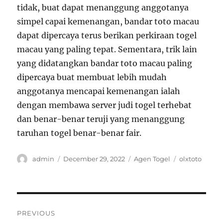
tidak, buat dapat menanggung anggotanya
simpel capai kemenangan, bandar toto macau
dapat dipercaya terus berikan perkiraan togel
macau yang paling tepat. Sementara, trik lain
yang didatangkan bandar toto macau paling
dipercaya buat membuat lebih mudah
anggotanya mencapai kemenangan ialah
dengan membawa server judi togel terhebat
dan benar-benar teruji yang menanggung
taruhan togel benar-benar fair.
Author
Posted
Categories
Tags
admin
December 29, 2022
Agen Togel
olxtoto
on
Post
PREVIOUS