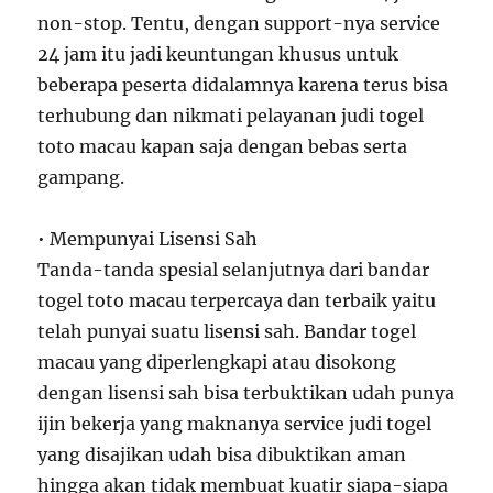
non-stop. Tentu, dengan support-nya service
24 jam itu jadi keuntungan khusus untuk
beberapa peserta didalamnya karena terus bisa
terhubung dan nikmati pelayanan judi togel
toto macau kapan saja dengan bebas serta
gampang.
• Mempunyai Lisensi Sah
Tanda-tanda spesial selanjutnya dari bandar
togel toto macau terpercaya dan terbaik yaitu
telah punyai suatu lisensi sah. Bandar togel
macau yang diperlengkapi atau disokong
dengan lisensi sah bisa terbuktikan udah punya
ijin bekerja yang maknanya service judi togel
yang disajikan udah bisa dibuktikan aman
hingga akan tidak membuat kuatir siapa-siapa