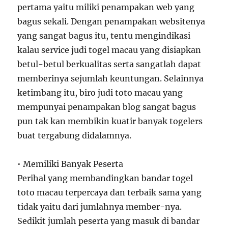
pertama yaitu miliki penampakan web yang
bagus sekali. Dengan penampakan websitenya
yang sangat bagus itu, tentu mengindikasi
kalau service judi togel macau yang disiapkan
betul-betul berkualitas serta sangatlah dapat
memberinya sejumlah keuntungan. Selainnya
ketimbang itu, biro judi toto macau yang
mempunyai penampakan blog sangat bagus
pun tak kan membikin kuatir banyak togelers
buat tergabung didalamnya.
• Memiliki Banyak Peserta
Perihal yang membandingkan bandar togel
toto macau terpercaya dan terbaik sama yang
tidak yaitu dari jumlahnya member-nya.
Sedikit jumlah peserta yang masuk di bandar