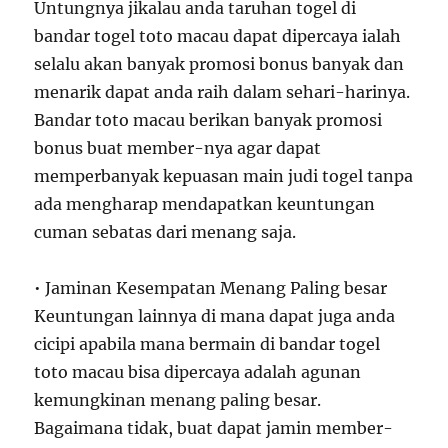
Untungnya jikalau anda taruhan togel di
bandar togel toto macau dapat dipercaya ialah
selalu akan banyak promosi bonus banyak dan
menarik dapat anda raih dalam sehari-harinya.
Bandar toto macau berikan banyak promosi
bonus buat member-nya agar dapat
memperbanyak kepuasan main judi togel tanpa
ada mengharap mendapatkan keuntungan
cuman sebatas dari menang saja.
• Jaminan Kesempatan Menang Paling besar
Keuntungan lainnya di mana dapat juga anda
cicipi apabila mana bermain di bandar togel
toto macau bisa dipercaya adalah agunan
kemungkinan menang paling besar.
Bagaimana tidak, buat dapat jamin member-