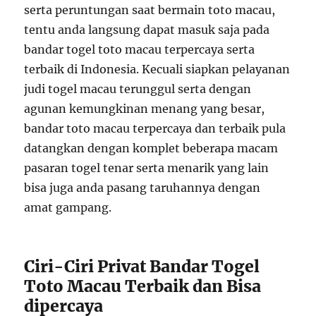
serta peruntungan saat bermain toto macau,
tentu anda langsung dapat masuk saja pada
bandar togel toto macau terpercaya serta
terbaik di Indonesia. Kecuali siapkan pelayanan
judi togel macau terunggul serta dengan
agunan kemungkinan menang yang besar,
bandar toto macau terpercaya dan terbaik pula
datangkan dengan komplet beberapa macam
pasaran togel tenar serta menarik yang lain
bisa juga anda pasang taruhannya dengan
amat gampang.
Ciri-Ciri Privat Bandar Togel
Toto Macau Terbaik dan Bisa
dipercaya