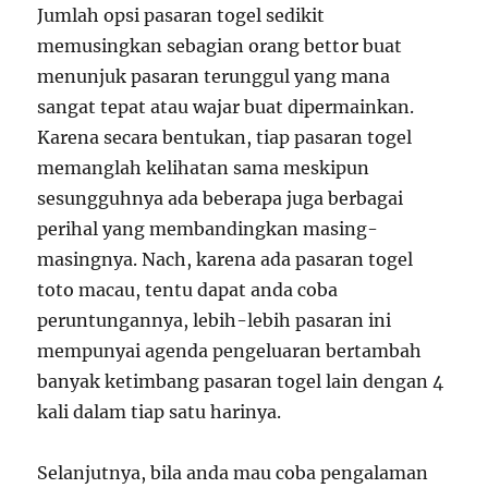
Jumlah opsi pasaran togel sedikit
memusingkan sebagian orang bettor buat
menunjuk pasaran terunggul yang mana
sangat tepat atau wajar buat dipermainkan.
Karena secara bentukan, tiap pasaran togel
memanglah kelihatan sama meskipun
sesungguhnya ada beberapa juga berbagai
perihal yang membandingkan masing-
masingnya. Nach, karena ada pasaran togel
toto macau, tentu dapat anda coba
peruntungannya, lebih-lebih pasaran ini
mempunyai agenda pengeluaran bertambah
banyak ketimbang pasaran togel lain dengan 4
kali dalam tiap satu harinya.
Selanjutnya, bila anda mau coba pengalaman