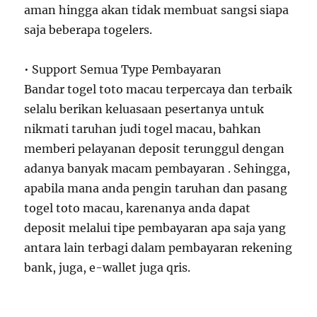
aman hingga akan tidak membuat sangsi siapa
saja beberapa togelers.
• Support Semua Type Pembayaran
Bandar togel toto macau terpercaya dan terbaik
selalu berikan keluasaan pesertanya untuk
nikmati taruhan judi togel macau, bahkan
memberi pelayanan deposit terunggul dengan
adanya banyak macam pembayaran . Sehingga,
apabila mana anda pengin taruhan dan pasang
togel toto macau, karenanya anda dapat
deposit melalui tipe pembayaran apa saja yang
antara lain terbagi dalam pembayaran rekening
bank, juga, e-wallet juga qris.