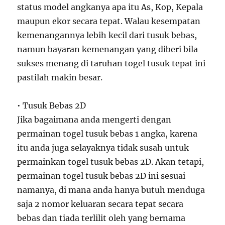
status model angkanya apa itu As, Kop, Kepala
maupun ekor secara tepat. Walau kesempatan
kemenangannya lebih kecil dari tusuk bebas,
namun bayaran kemenangan yang diberi bila
sukses menang di taruhan togel tusuk tepat ini
pastilah makin besar.
• Tusuk Bebas 2D
Jika bagaimana anda mengerti dengan
permainan togel tusuk bebas 1 angka, karena
itu anda juga selayaknya tidak susah untuk
permainkan togel tusuk bebas 2D. Akan tetapi,
permainan togel tusuk bebas 2D ini sesuai
namanya, di mana anda hanya butuh menduga
saja 2 nomor keluaran secara tepat secara
bebas dan tiada terlilit oleh yang bernama