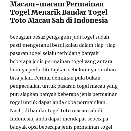
Macam-macam Permainan
Togel Menarik Bandar Togel
Toto Macau Sah di Indonesia
Sebagian besar pengagum judi togel sudah
pasti mengetahui betul kalau dalam tiap-tiap
pasaran togel selalu terhidang banyak
beberapa jenis permainan togel yang antara
lainnya perlu ditetapkan sebelumnya taruhan
bisa jalan. Perihal demikian pula bukan
pengecualian untuk pasaran togel macau yang
pun siapkan banyak beberapa jenis permainan
togel untuk dapat anda coba permainkan.
Nach, di bandar togel toto macau sah di
Indonesia, anda dapat mendapat seberapa
banyak opsi beberapa jenis permainan togel