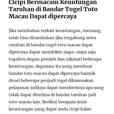
Cicipi Bermacam Keuntungan
Taruhan di Bandar Togel Toto
Macau Dapat dipercaya
Jika membahas terkait keuntungan, memang
telah bisa ditandaskan jika tergabung serta
taruhan di bandar togel toto macau dapat
dipercaya dapat membikin siapa-siapa saja
togelers ringan peroleh dan nikmati beberapa
keuntungan. Argumen itu yang membuat
bandar toto macau dapat dipercaya banyak
dicari beberapa penjudi togel dikarenakan
pelayanan judinya dapat memberinya apa yang
tidak dapat diterima di bandar taruhan judi
toto macau lain. Berikut beragam jenis
keuntungan yang dapat anda cicipi kalau