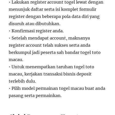
• Lakukan register account togel lewat dengan
menunjuk daftar serta isi komplet formulir
register dengan beberapa pola data diri yang
disuruh atau dibutuhkan.
• Konfirmasi register anda.
• Setelah mendapat account, maknanya
register account telah sukses serta anda
berkumpul jadi peserta sah bandar togel toto
macau.
• Untuk menempatkan taruhan togel toto
macau, kerjakan transaksi bisnis deposit
terlebih dulu.
• Pilih model permainan togel macau buat anda
pasang serta permainkan.