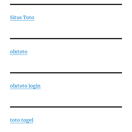
Situs Toto
olxtoto
olxtoto login
toto togel