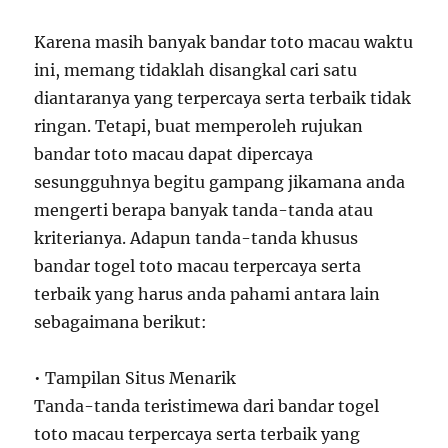
Karena masih banyak bandar toto macau waktu
ini, memang tidaklah disangkal cari satu
diantaranya yang terpercaya serta terbaik tidak
ringan. Tetapi, buat memperoleh rujukan
bandar toto macau dapat dipercaya
sesungguhnya begitu gampang jikamana anda
mengerti berapa banyak tanda-tanda atau
kriterianya. Adapun tanda-tanda khusus
bandar togel toto macau terpercaya serta
terbaik yang harus anda pahami antara lain
sebagaimana berikut:
• Tampilan Situs Menarik
Tanda-tanda teristimewa dari bandar togel
toto macau terpercaya serta terbaik yang