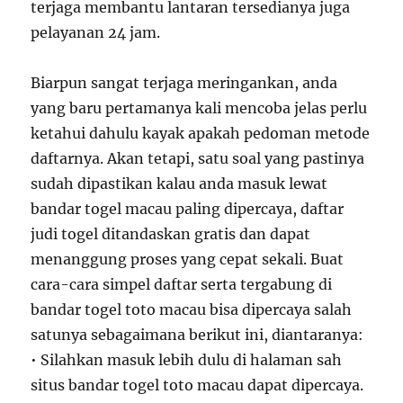
terjaga membantu lantaran tersedianya juga
pelayanan 24 jam.
Biarpun sangat terjaga meringankan, anda
yang baru pertamanya kali mencoba jelas perlu
ketahui dahulu kayak apakah pedoman metode
daftarnya. Akan tetapi, satu soal yang pastinya
sudah dipastikan kalau anda masuk lewat
bandar togel macau paling dipercaya, daftar
judi togel ditandaskan gratis dan dapat
menanggung proses yang cepat sekali. Buat
cara-cara simpel daftar serta tergabung di
bandar togel toto macau bisa dipercaya salah
satunya sebagaimana berikut ini, diantaranya:
• Silahkan masuk lebih dulu di halaman sah
situs bandar togel toto macau dapat dipercaya.