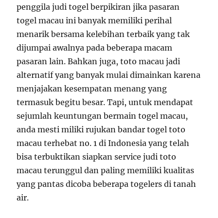
penggila judi togel berpikiran jika pasaran
togel macau ini banyak memiliki perihal
menarik bersama kelebihan terbaik yang tak
dijumpai awalnya pada beberapa macam
pasaran lain. Bahkan juga, toto macau jadi
alternatif yang banyak mulai dimainkan karena
menjajakan kesempatan menang yang
termasuk begitu besar. Tapi, untuk mendapat
sejumlah keuntungan bermain togel macau,
anda mesti miliki rujukan bandar togel toto
macau terhebat no. 1 di Indonesia yang telah
bisa terbuktikan siapkan service judi toto
macau terunggul dan paling memiliki kualitas
yang pantas dicoba beberapa togelers di tanah
air.