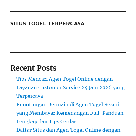
SITUS TOGEL TERPERCAYA
Recent Posts
Tips Mencari Agen Togel Online dengan
Layanan Customer Service 24 Jam 2026 yang
Terpercaya
Keuntungan Bermain di Agen Togel Resmi
yang Membayar Kemenangan Full: Panduan
Lengkap dan Tips Cerdas
Daftar Situs dan Agen Togel Online dengan