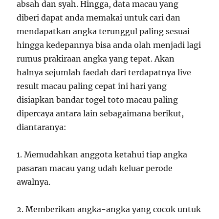
absah dan syah. Hingga, data macau yang
diberi dapat anda memakai untuk cari dan
mendapatkan angka terunggul paling sesuai
hingga kedepannya bisa anda olah menjadi lagi
rumus prakiraan angka yang tepat. Akan
halnya sejumlah faedah dari terdapatnya live
result macau paling cepat ini hari yang
disiapkan bandar togel toto macau paling
dipercaya antara lain sebagaimana berikut,
diantaranya:
1. Memudahkan anggota ketahui tiap angka
pasaran macau yang udah keluar perode
awalnya.
2. Memberikan angka-angka yang cocok untuk