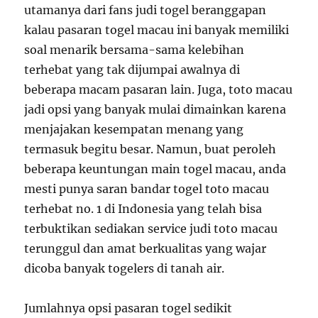
utamanya dari fans judi togel beranggapan
kalau pasaran togel macau ini banyak memiliki
soal menarik bersama-sama kelebihan
terhebat yang tak dijumpai awalnya di
beberapa macam pasaran lain. Juga, toto macau
jadi opsi yang banyak mulai dimainkan karena
menjajakan kesempatan menang yang
termasuk begitu besar. Namun, buat peroleh
beberapa keuntungan main togel macau, anda
mesti punya saran bandar togel toto macau
terhebat no. 1 di Indonesia yang telah bisa
terbuktikan sediakan service judi toto macau
terunggul dan amat berkualitas yang wajar
dicoba banyak togelers di tanah air.
Jumlahnya opsi pasaran togel sedikit