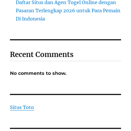
Daftar Situs dan Agen Togel Online dengan
Pasaran Terlengkap 2026 untuk Para Pemain
Di Indonesia
Recent Comments
No comments to show.
Situs Toto