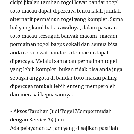
cicipi jikalau taruhan togel lewat bandar togel
toto macau dapat dipercaya tentu ialah jumlah
alternatif permainan togel yang komplet. Sama
hal yang kami bahas awalnya, dalam pasaran
toto macau tersuguh banyak macam-macam
permainan togel bagus sekali dan semua bisa
anda coba lewat bandar toto macau dapat
dipercaya. Melalui santapan permainan togel
yang lebih komplet, bukan tidak bisa anda juga
sebagai anggota di bandar toto macau paling
dipercaya tambah lebih enteng memperoleh
dan merasai kepuasannya.
• Akses Taruhan Judi Togel Mempermudah
dengan Service 24 Jam
Ada pelayanan 24 jam yang disajikan pastilah