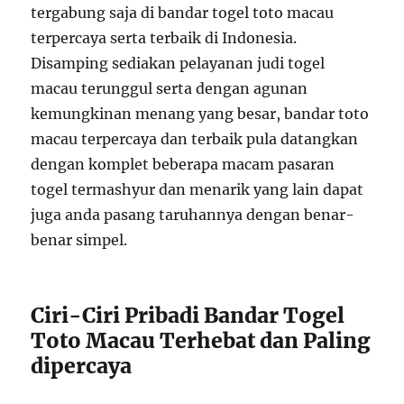
tergabung saja di bandar togel toto macau
terpercaya serta terbaik di Indonesia.
Disamping sediakan pelayanan judi togel
macau terunggul serta dengan agunan
kemungkinan menang yang besar, bandar toto
macau terpercaya dan terbaik pula datangkan
dengan komplet beberapa macam pasaran
togel termashyur dan menarik yang lain dapat
juga anda pasang taruhannya dengan benar-
benar simpel.
Ciri-Ciri Pribadi Bandar Togel
Toto Macau Terhebat dan Paling
dipercaya