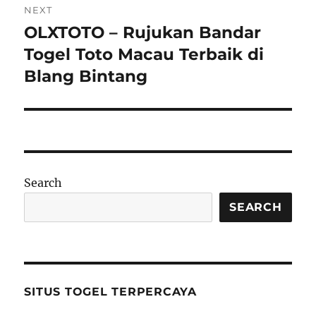
NEXT
OLXTOTO – Rujukan Bandar
Next
post:
Togel Toto Macau Terbaik di
Blang Bintang
Search
SEARCH
SITUS TOGEL TERPERCAYA