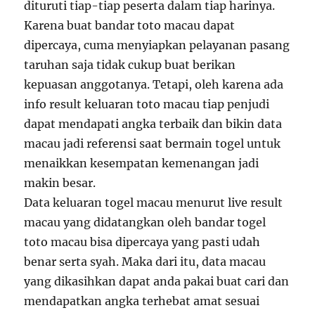
dituruti tiap-tiap peserta dalam tiap harinya.
Karena buat bandar toto macau dapat
dipercaya, cuma menyiapkan pelayanan pasang
taruhan saja tidak cukup buat berikan
kepuasan anggotanya. Tetapi, oleh karena ada
info result keluaran toto macau tiap penjudi
dapat mendapati angka terbaik dan bikin data
macau jadi referensi saat bermain togel untuk
menaikkan kesempatan kemenangan jadi
makin besar.
Data keluaran togel macau menurut live result
macau yang didatangkan oleh bandar togel
toto macau bisa dipercaya yang pasti udah
benar serta syah. Maka dari itu, data macau
yang dikasihkan dapat anda pakai buat cari dan
mendapatkan angka terhebat amat sesuai