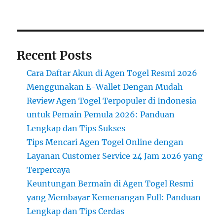
Recent Posts
Cara Daftar Akun di Agen Togel Resmi 2026
Menggunakan E-Wallet Dengan Mudah
Review Agen Togel Terpopuler di Indonesia
untuk Pemain Pemula 2026: Panduan
Lengkap dan Tips Sukses
Tips Mencari Agen Togel Online dengan
Layanan Customer Service 24 Jam 2026 yang
Terpercaya
Keuntungan Bermain di Agen Togel Resmi
yang Membayar Kemenangan Full: Panduan
Lengkap dan Tips Cerdas