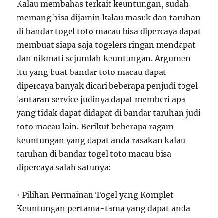
Kalau membahas terkait keuntungan, sudah
memang bisa dijamin kalau masuk dan taruhan
di bandar togel toto macau bisa dipercaya dapat
membuat siapa saja togelers ringan mendapat
dan nikmati sejumlah keuntungan. Argumen
itu yang buat bandar toto macau dapat
dipercaya banyak dicari beberapa penjudi togel
lantaran service judinya dapat memberi apa
yang tidak dapat didapat di bandar taruhan judi
toto macau lain. Berikut beberapa ragam
keuntungan yang dapat anda rasakan kalau
taruhan di bandar togel toto macau bisa
dipercaya salah satunya:
• Pilihan Permainan Togel yang Komplet
Keuntungan pertama-tama yang dapat anda