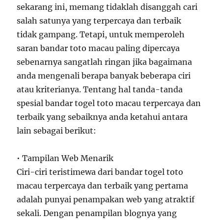
sekarang ini, memang tidaklah disanggah cari
salah satunya yang terpercaya dan terbaik
tidak gampang. Tetapi, untuk memperoleh
saran bandar toto macau paling dipercaya
sebenarnya sangatlah ringan jika bagaimana
anda mengenali berapa banyak beberapa ciri
atau kriterianya. Tentang hal tanda-tanda
spesial bandar togel toto macau terpercaya dan
terbaik yang sebaiknya anda ketahui antara
lain sebagai berikut:
• Tampilan Web Menarik
Ciri-ciri teristimewa dari bandar togel toto
macau terpercaya dan terbaik yang pertama
adalah punyai penampakan web yang atraktif
sekali. Dengan penampilan blognya yang