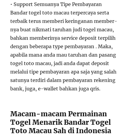
• Support Semuanya Tipe Pembayaran
Bandar togel toto macau terpercaya serta
terbaik terus memberi keringanan member-
nya buat nikmati taruhan judi togel macau,
bahkan memberinya service deposit terpilih
dengan beberapa type pembayaran . Maka,
apabila mana anda mau taruhan dan pasang
togel toto macau, jadi anda dapat deposit
melalui tipe pembayaran apa saja yang salah
satunya terdiri dalam pembayaran rekening
bank, juga, e-wallet bahkan juga qris.
Macam-macam Permainan
Togel Menarik Bandar Togel
Toto Macau Sah di Indonesia