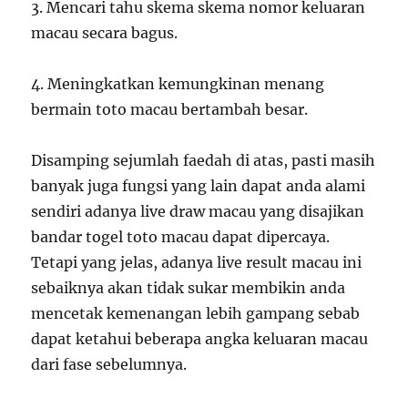
3. Mencari tahu skema skema nomor keluaran
macau secara bagus.
4. Meningkatkan kemungkinan menang
bermain toto macau bertambah besar.
Disamping sejumlah faedah di atas, pasti masih
banyak juga fungsi yang lain dapat anda alami
sendiri adanya live draw macau yang disajikan
bandar togel toto macau dapat dipercaya.
Tetapi yang jelas, adanya live result macau ini
sebaiknya akan tidak sukar membikin anda
mencetak kemenangan lebih gampang sebab
dapat ketahui beberapa angka keluaran macau
dari fase sebelumnya.