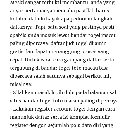
Meski sangat terbukti membantu, anda yang
anyar pertamanya mencoba pastilah harus
ketahui dahulu kayak apa pedoman langkah
daftarnya. Tapi, satu soal yang pastinya pasti
apabila anda masuk lewat bandar togel macau
paling dipercaya, daftar judi togel dijamin
gratis dan dapat menanggung proses yang
cepat. Untuk cara-cara gampang daftar serta
tergabung di bandar togel toto macau bisa
dipercaya salah satunya sebagai berikut ini,
misalnya:
• Silahkan masuk lebih dulu pada halaman sah
situs bandar togel toto macau paling dipercaya.
• Lakukan register account togel dengan cara
menunjuk daftar serta isi komplet formulir
register dengan sejumlah pola data diri yang