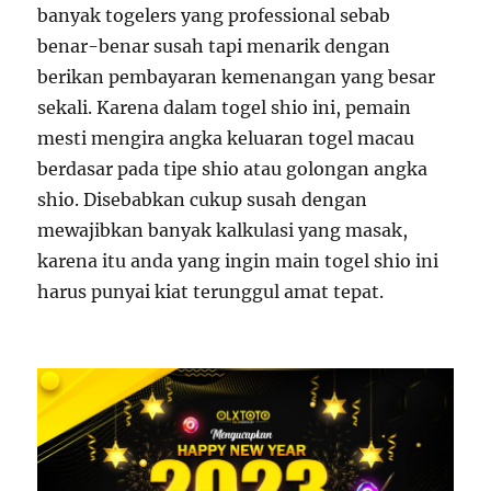
banyak togelers yang professional sebab
benar-benar susah tapi menarik dengan
berikan pembayaran kemenangan yang besar
sekali. Karena dalam togel shio ini, pemain
mesti mengira angka keluaran togel macau
berdasar pada tipe shio atau golongan angka
shio. Disebabkan cukup susah dengan
mewajibkan banyak kalkulasi yang masak,
karena itu anda yang ingin main togel shio ini
harus punyai kiat terunggul amat tepat.