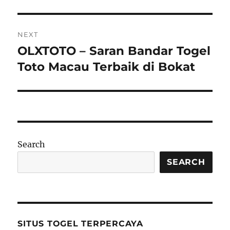
NEXT
OLXTOTO – Saran Bandar Togel
Next
post:
Toto Macau Terbaik di Bokat
Search
SEARCH
SITUS TOGEL TERPERCAYA