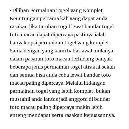
• Pilihan Permainan Togel yang Komplet
Keuntungan pertama kali yang dapat anda
rasakan jika taruhan togel lewat bandar togel
toto macau dapat dipercaya pastinya ialah
banyak opsi permainan togel yang komplet.
Sama dengan yang kami bahas awal mulanya,
dalam pasaran toto macau terhidang banyak
beberapa jenis permainan togel atraktif sekali
dan semua bisa anda coba lewat bandar toto
macau paling dipercaya. Melalui hidangan
permainan togel yang lebih komplet, bukan
mustahil anda lantas jadi anggota di bandar
toto macau paling dipercaya makin lebih
enteng mendapat serta rasakan kepuasannya.