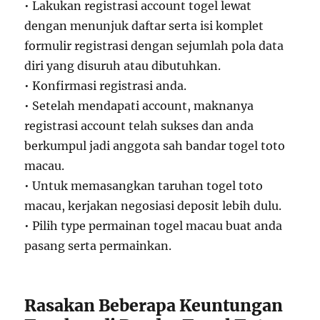
• Lakukan registrasi account togel lewat
dengan menunjuk daftar serta isi komplet
formulir registrasi dengan sejumlah pola data
diri yang disuruh atau dibutuhkan.
• Konfirmasi registrasi anda.
• Setelah mendapati account, maknanya
registrasi account telah sukses dan anda
berkumpul jadi anggota sah bandar togel toto
macau.
• Untuk memasangkan taruhan togel toto
macau, kerjakan negosiasi deposit lebih dulu.
• Pilih type permainan togel macau buat anda
pasang serta permainkan.
Rasakan Beberapa Keuntungan