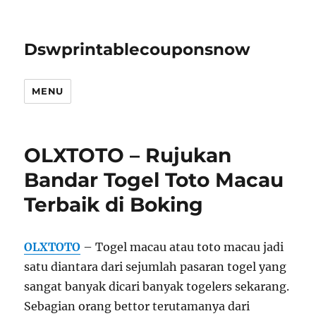
Dswprintablecouponsnow
MENU
OLXTOTO – Rujukan
Bandar Togel Toto Macau
Terbaik di Boking
OLXTOTO
– Togel macau atau toto macau jadi
satu diantara dari sejumlah pasaran togel yang
sangat banyak dicari banyak togelers sekarang.
Sebagian orang bettor terutamanya dari