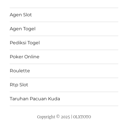
Agen Slot
Agen Togel
Pediksi Togel
Poker Online
Roulette
Rtp Slot
Taruhan Pacuan Kuda
Copyright © 2025 |
OLXTOTO