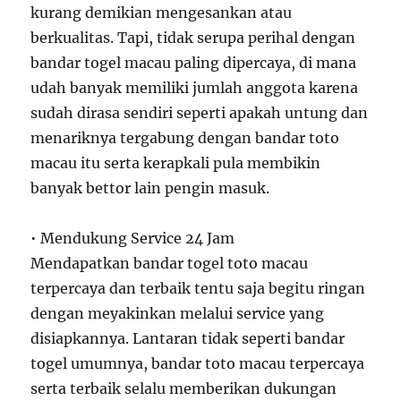
kurang demikian mengesankan atau
berkualitas. Tapi, tidak serupa perihal dengan
bandar togel macau paling dipercaya, di mana
udah banyak memiliki jumlah anggota karena
sudah dirasa sendiri seperti apakah untung dan
menariknya tergabung dengan bandar toto
macau itu serta kerapkali pula membikin
banyak bettor lain pengin masuk.
• Mendukung Service 24 Jam
Mendapatkan bandar togel toto macau
terpercaya dan terbaik tentu saja begitu ringan
dengan meyakinkan melalui service yang
disiapkannya. Lantaran tidak seperti bandar
togel umumnya, bandar toto macau terpercaya
serta terbaik selalu memberikan dukungan