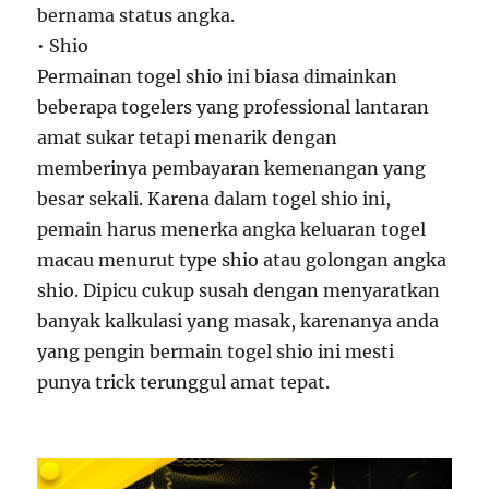
bernama status angka.
• Shio
Permainan togel shio ini biasa dimainkan
beberapa togelers yang professional lantaran
amat sukar tetapi menarik dengan
memberinya pembayaran kemenangan yang
besar sekali. Karena dalam togel shio ini,
pemain harus menerka angka keluaran togel
macau menurut type shio atau golongan angka
shio. Dipicu cukup susah dengan menyaratkan
banyak kalkulasi yang masak, karenanya anda
yang pengin bermain togel shio ini mesti
punya trick terunggul amat tepat.