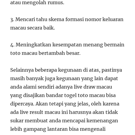
atau mengolah rumus.
3. Mencari tahu skema formasi nomor keluaran
macau secara baik.
4. Meningkatkan kesempatan menang bermain
toto macau bertambah besar.
Selainnya beberapa kegunaan di atas, pastinya
masih banyak juga kegunaan yang lain dapat
anda alami sendiri adanya live draw macau
yang disajikan bandar togel toto macau bisa
dipercaya. Akan tetapi yang jelas, oleh karena
ada live result macau ini harusnya akan tidak
sukar membuat anda mencapai kemenangan
lebih gampang lantaran bisa mengenali