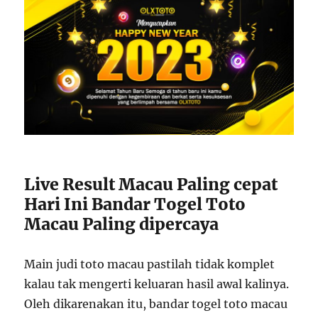
Live Result Macau Paling cepat
Hari Ini Bandar Togel Toto
Macau Paling dipercaya
Main judi toto macau pastilah tidak komplet
kalau tak mengerti keluaran hasil awal kalinya.
Oleh dikarenakan itu, bandar togel toto macau