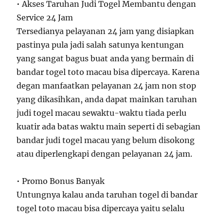
• Akses Taruhan Judi Togel Membantu dengan
Service 24 Jam
Tersedianya pelayanan 24 jam yang disiapkan
pastinya pula jadi salah satunya kentungan
yang sangat bagus buat anda yang bermain di
bandar togel toto macau bisa dipercaya. Karena
degan manfaatkan pelayanan 24 jam non stop
yang dikasihkan, anda dapat mainkan taruhan
judi togel macau sewaktu-waktu tiada perlu
kuatir ada batas waktu main seperti di sebagian
bandar judi togel macau yang belum disokong
atau diperlengkapi dengan pelayanan 24 jam.
• Promo Bonus Banyak
Untungnya kalau anda taruhan togel di bandar
togel toto macau bisa dipercaya yaitu selalu