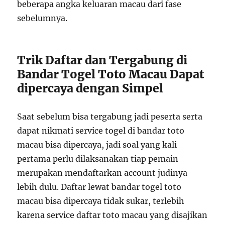
beberapa angka keluaran macau dari fase
sebelumnya.
Trik Daftar dan Tergabung di
Bandar Togel Toto Macau Dapat
dipercaya dengan Simpel
Saat sebelum bisa tergabung jadi peserta serta
dapat nikmati service togel di bandar toto
macau bisa dipercaya, jadi soal yang kali
pertama perlu dilaksanakan tiap pemain
merupakan mendaftarkan account judinya
lebih dulu. Daftar lewat bandar togel toto
macau bisa dipercaya tidak sukar, terlebih
karena service daftar toto macau yang disajikan