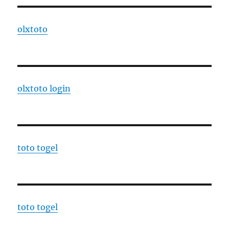
olxtoto
olxtoto login
toto togel
toto togel