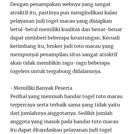
Dengan penampakan webnya yang sangat
atraktif itu, pastinya pun mengindikasi kalau
pelayanan judi togel macau yang disiapkan
betul-betul memiliki kualitas dan benar-benar
dapat memberi beberapa keuntungan. Kecuali
ketimbang itu, broker judi toto macau yang
mempunyai penampilan situs sangat atraktif
akan tidak membikin ragu-ragu beberapa
togelers untuk tergabung didalamnya.
• Memiliki Banyak Peserta
Perihal yang memisah bandar togel toto macau
terpercaya serta terbaik sama yang tidak yaitu
dari jumlahnya anggotanya. Sedikit jumlah
anggota yang masuk pada bandar toto macau
itu dapat ditandaskan pelayanan judi togel