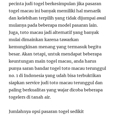
pecinta judi togel berkesimpulan jika pasaran
togel macau ini banyak memiliki hal menarik
dan kelebihan terpilih yang tidak dijumpai awal
mulanya pada beberapa model pasaran lain.
Juga, toto macau jadi alternatif yang banyak
mulai dimainkan karena tawarkan
kemungkinan menang yang termasuk begitu
besar. Akan tetapi, untuk mendapat beberapa
keuntungan main togel macau, anda harus
punya saran bandar togel toto macau terunggul
no. 1 di Indonesia yang udah bisa terbuktikan
siapkan service judi toto macau terunggul dan
paling berkualitas yang wajar dicoba beberapa
togelers di tanah air.
Jumlahnya opsi pasaran togel sedikit