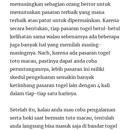
memusingkan sebagian orang bettor untuk
memutuskan pasaran terbaik yang mana
terbaik atau patut untuk dipermainkan. Karena
secara bentukan, tiap pasaran togel betul-betul
kelihatan sama walau sebenarnya ada beberapa
juga banyak hal yang memilah masing-
masingnya. Nach, karena ada pasaran togel
toto macau, pastinya dapat anda coba
peruntungannya, lebih pasaran ini miliki
skedul pengeluaran semakin banyak
ketimbang pasaran togel lain dengan 4 kali
dalam tiap-tiap satu harinya.
Setelah itu, kalau anda mau coba pengalaman
serta hoki saat bermain toto macau, tentulah
anda langsung bisa masuk saja di bandar togel