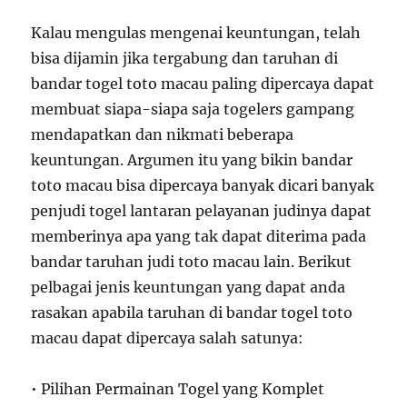
Kalau mengulas mengenai keuntungan, telah
bisa dijamin jika tergabung dan taruhan di
bandar togel toto macau paling dipercaya dapat
membuat siapa-siapa saja togelers gampang
mendapatkan dan nikmati beberapa
keuntungan. Argumen itu yang bikin bandar
toto macau bisa dipercaya banyak dicari banyak
penjudi togel lantaran pelayanan judinya dapat
memberinya apa yang tak dapat diterima pada
bandar taruhan judi toto macau lain. Berikut
pelbagai jenis keuntungan yang dapat anda
rasakan apabila taruhan di bandar togel toto
macau dapat dipercaya salah satunya:
• Pilihan Permainan Togel yang Komplet