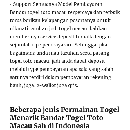
• Support Semuanya Model Pembayaran
Bandar togel toto macau terpercaya dan terbaik
terus berikan kelapangan pesertanya untuk
nikmati taruhan judi togel macau, bahkan
memberinya service deposit terbaik dengan
sejumlah tipe pembayaran . Sehingga, jika
bagaimana anda mau taruhan serta pasang
togel toto macau, jadi anda dapat deposit
melalui type pembayaran apa saja yang salah
satunya terdiri dalam pembayaran rekening
bank, juga, e-wallet juga qris.
Beberapa jenis Permainan Togel
Menarik Bandar Togel Toto
Macau Sah di Indonesia