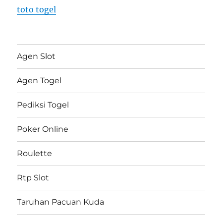
toto togel
Agen Slot
Agen Togel
Pediksi Togel
Poker Online
Roulette
Rtp Slot
Taruhan Pacuan Kuda