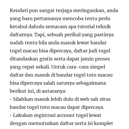
Kendati pun sangat terjaga meringankan, anda
yang baru pertamanya mencoba tentu perlu
ketahui dahulu semacam apa tutorial teknik
daftarnya. Tapi, sebuah perihal yang pastinya
sudah tentu bila anda masuk lewat bandar
togel macau bisa dipercaya, daftar judi togel
ditandaskan gratis serta dapat jamin proses
yang cepat sekali. Untuk cara-cara simpel
daftar dan masuk di bandar togel toto macau
bisa dipercaya salah satunya sebagaimana
berikut ini, di antaranya:
• Silahkan masuk lebih dulu di web sah situs
bandar togel toto macau dapat dipercaya.
• Lakukan registrasi account togel lewat
dengan memutuskan daftar serta isi komplet