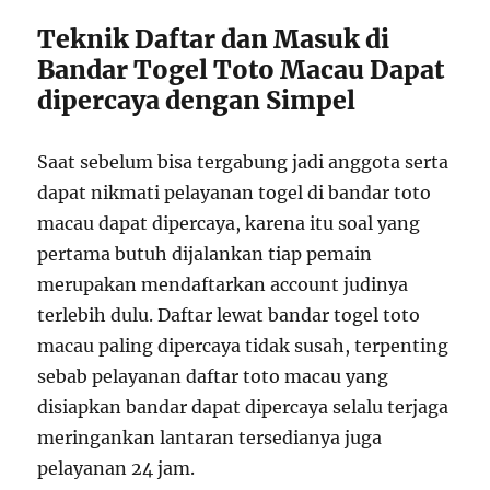
Teknik Daftar dan Masuk di
Bandar Togel Toto Macau Dapat
dipercaya dengan Simpel
Saat sebelum bisa tergabung jadi anggota serta
dapat nikmati pelayanan togel di bandar toto
macau dapat dipercaya, karena itu soal yang
pertama butuh dijalankan tiap pemain
merupakan mendaftarkan account judinya
terlebih dulu. Daftar lewat bandar togel toto
macau paling dipercaya tidak susah, terpenting
sebab pelayanan daftar toto macau yang
disiapkan bandar dapat dipercaya selalu terjaga
meringankan lantaran tersedianya juga
pelayanan 24 jam.