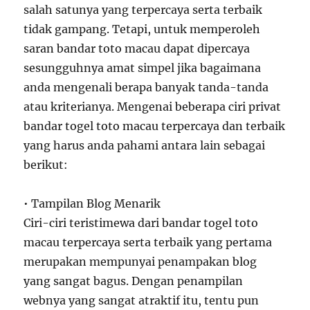
salah satunya yang terpercaya serta terbaik
tidak gampang. Tetapi, untuk memperoleh
saran bandar toto macau dapat dipercaya
sesungguhnya amat simpel jika bagaimana
anda mengenali berapa banyak tanda-tanda
atau kriterianya. Mengenai beberapa ciri privat
bandar togel toto macau terpercaya dan terbaik
yang harus anda pahami antara lain sebagai
berikut:
• Tampilan Blog Menarik
Ciri-ciri teristimewa dari bandar togel toto
macau terpercaya serta terbaik yang pertama
merupakan mempunyai penampakan blog
yang sangat bagus. Dengan penampilan
webnya yang sangat atraktif itu, tentu pun