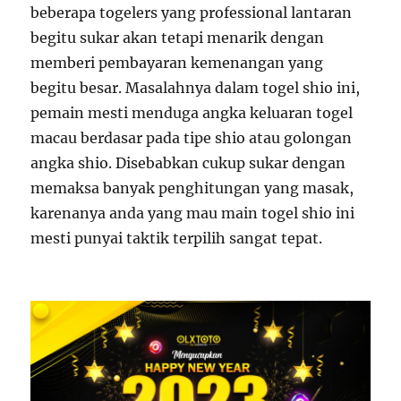
beberapa togelers yang professional lantaran
begitu sukar akan tetapi menarik dengan
memberi pembayaran kemenangan yang
begitu besar. Masalahnya dalam togel shio ini,
pemain mesti menduga angka keluaran togel
macau berdasar pada tipe shio atau golongan
angka shio. Disebabkan cukup sukar dengan
memaksa banyak penghitungan yang masak,
karenanya anda yang mau main togel shio ini
mesti punyai taktik terpilih sangat tepat.