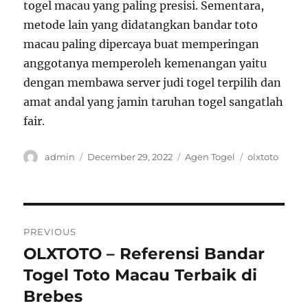
togel macau yang paling presisi. Sementara,
metode lain yang didatangkan bandar toto
macau paling dipercaya buat memperingan
anggotanya memperoleh kemenangan yaitu
dengan membawa server judi togel terpilih dan
amat andal yang jamin taruhan togel sangatlah
fair.
Author
Posted
Categories
Tags
admin
December 29, 2022
Agen Togel
olxtoto
on
Post
PREVIOUS
navigation
OLXTOTO – Referensi Bandar
Previous
post:
Togel Toto Macau Terbaik di
Brebes