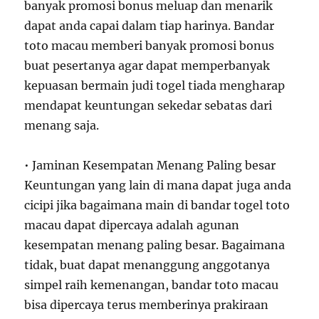
banyak promosi bonus meluap dan menarik
dapat anda capai dalam tiap harinya. Bandar
toto macau memberi banyak promosi bonus
buat pesertanya agar dapat memperbanyak
kepuasan bermain judi togel tiada mengharap
mendapat keuntungan sekedar sebatas dari
menang saja.
• Jaminan Kesempatan Menang Paling besar
Keuntungan yang lain di mana dapat juga anda
cicipi jika bagaimana main di bandar togel toto
macau dapat dipercaya adalah agunan
kesempatan menang paling besar. Bagaimana
tidak, buat dapat menanggung anggotanya
simpel raih kemenangan, bandar toto macau
bisa dipercaya terus memberinya prakiraan