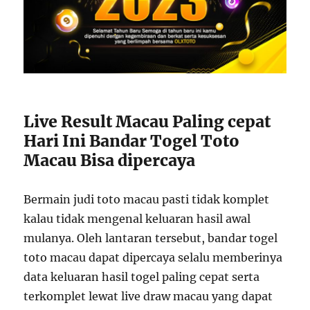
Live Result Macau Paling cepat
Hari Ini Bandar Togel Toto
Macau Bisa dipercaya
Bermain judi toto macau pasti tidak komplet
kalau tidak mengenal keluaran hasil awal
mulanya. Oleh lantaran tersebut, bandar togel
toto macau dapat dipercaya selalu memberinya
data keluaran hasil togel paling cepat serta
terkomplet lewat live draw macau yang dapat