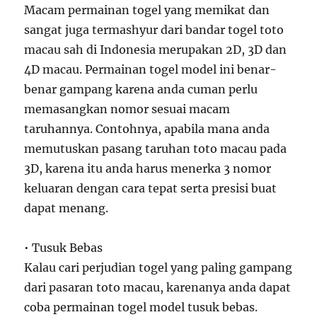
Macam permainan togel yang memikat dan
sangat juga termashyur dari bandar togel toto
macau sah di Indonesia merupakan 2D, 3D dan
4D macau. Permainan togel model ini benar-
benar gampang karena anda cuman perlu
memasangkan nomor sesuai macam
taruhannya. Contohnya, apabila mana anda
memutuskan pasang taruhan toto macau pada
3D, karena itu anda harus menerka 3 nomor
keluaran dengan cara tepat serta presisi buat
dapat menang.
• Tusuk Bebas
Kalau cari perjudian togel yang paling gampang
dari pasaran toto macau, karenanya anda dapat
coba permainan togel model tusuk bebas.