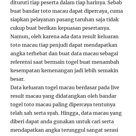
dituruti tiap peserta dalam tiap harinya. Sebab
buat bandar toto macau dapat dipercaya, cuma
siapkan pelayanan pasang taruhan saja tidak
cukup buat berikan kepuasan pesertanya.
Namun, oleh karena ada data result keluaran
toto macau tiap penjudi dapat mendapatkan
angka terhebat dan buat data macau sebagai
referensi saat bermain togel buat menambah
kesempatan kemenangan jadi lebih semakin
besar.
Data keluaran togel macau berdasar pada live
result macau yang didatangkan oleh bandar
togel toto macau paling dipercaya tentunya
telah sah serta syah. Hingga, data macau yang
diberi dapat anda gunakan untuk cari serta
mendapatkan angka terunggul sangat serasi