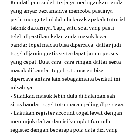
Kendati pun sudah terjaga meringankan, anda
yang anyar pertamanya mencoba pastinya
perlu mengetahui dahulu kayak apakah tutorial
teknik daftarnya. Tapi, satu soal yang pasti
telah dipastikan kalau anda masuk lewat
bandar togel macau bisa dipercaya, daftar judi
togel dijamin gratis serta dapat jamin proses
yang cepat. Buat cara-cara ringan daftar serta
masuk di bandar togel toto macau bisa
dipercaya antara lain sebagaimana berikut ini,
misalnya:
• Silahkan masuk lebih dulu di halaman sah
situs bandar togel toto macau paling dipercaya.
• Lakukan register account togel lewat dengan
menunjuk daftar dan isi komplet formulir
register dengan beberapa pola data diri yang