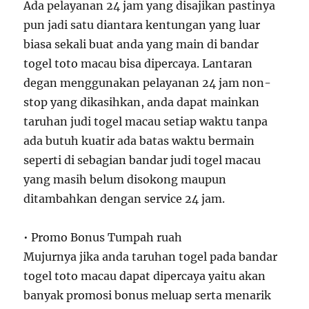
Ada pelayanan 24 jam yang disajikan pastinya
pun jadi satu diantara kentungan yang luar
biasa sekali buat anda yang main di bandar
togel toto macau bisa dipercaya. Lantaran
degan menggunakan pelayanan 24 jam non-
stop yang dikasihkan, anda dapat mainkan
taruhan judi togel macau setiap waktu tanpa
ada butuh kuatir ada batas waktu bermain
seperti di sebagian bandar judi togel macau
yang masih belum disokong maupun
ditambahkan dengan service 24 jam.
• Promo Bonus Tumpah ruah
Mujurnya jika anda taruhan togel pada bandar
togel toto macau dapat dipercaya yaitu akan
banyak promosi bonus meluap serta menarik