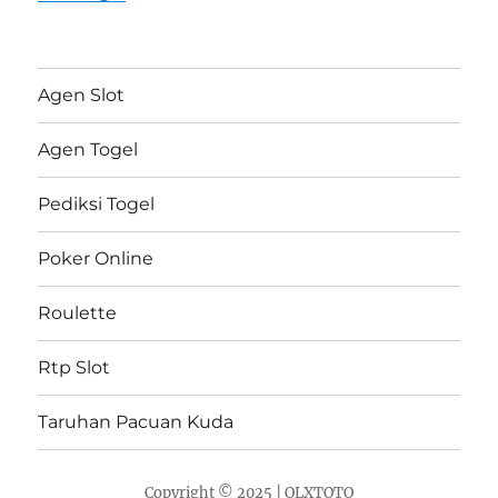
Agen Slot
Agen Togel
Pediksi Togel
Poker Online
Roulette
Rtp Slot
Taruhan Pacuan Kuda
Copyright © 2025 |
OLXTOTO