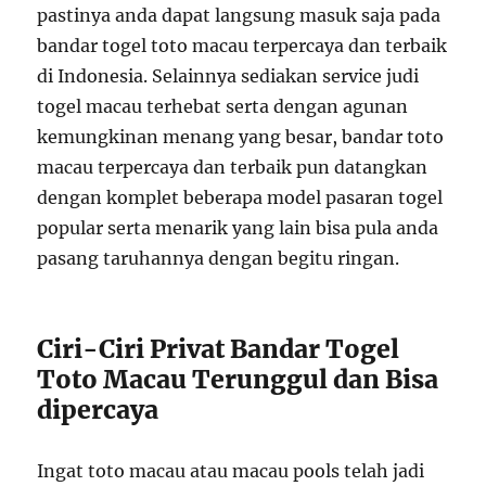
pastinya anda dapat langsung masuk saja pada
bandar togel toto macau terpercaya dan terbaik
di Indonesia. Selainnya sediakan service judi
togel macau terhebat serta dengan agunan
kemungkinan menang yang besar, bandar toto
macau terpercaya dan terbaik pun datangkan
dengan komplet beberapa model pasaran togel
popular serta menarik yang lain bisa pula anda
pasang taruhannya dengan begitu ringan.
Ciri-Ciri Privat Bandar Togel
Toto Macau Terunggul dan Bisa
dipercaya
Ingat toto macau atau macau pools telah jadi