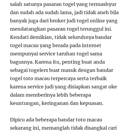
salah satunya pasaran togel yang termashyur
dan sudah ada sudah lama, jadi tidak aneh bila
banyak juga dari broker judi togel online yang
mendatangkan pasaran togel terunggul ini.
Kendati demikian, tidak seluruhnya bandar
togel macau yang berada pada internet
mempunyai service taruhan togel sama
bagusnya. Karena itu, penting buat anda
sebagai togelers buat masuk dengan bandar
togel toto macau terpercaya serta terbaik
karena service judi yang disiapkan sangat oke
dalam memberinya lebih beberapa
keuntungan, keringanan dan kepuasan.
Dipicu ada beberapa bandar toto macau
sekarang ini, memanglah tidak disangkal cari