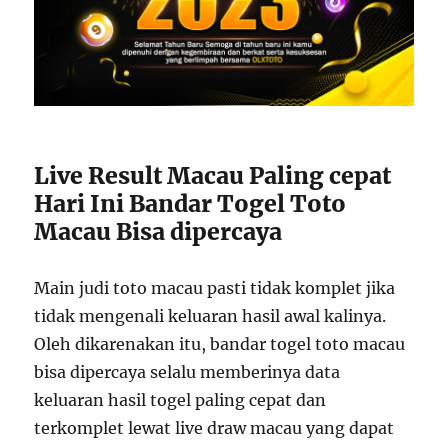
Live Result Macau Paling cepat
Hari Ini Bandar Togel Toto
Macau Bisa dipercaya
Main judi toto macau pasti tidak komplet jika
tidak mengenali keluaran hasil awal kalinya.
Oleh dikarenakan itu, bandar togel toto macau
bisa dipercaya selalu memberinya data
keluaran hasil togel paling cepat dan
terkomplet lewat live draw macau yang dapat