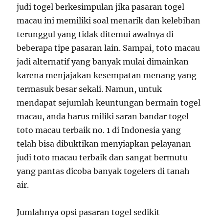
judi togel berkesimpulan jika pasaran togel
macau ini memiliki soal menarik dan kelebihan
terunggul yang tidak ditemui awalnya di
beberapa tipe pasaran lain. Sampai, toto macau
jadi alternatif yang banyak mulai dimainkan
karena menjajakan kesempatan menang yang
termasuk besar sekali. Namun, untuk
mendapat sejumlah keuntungan bermain togel
macau, anda harus miliki saran bandar togel
toto macau terbaik no. 1 di Indonesia yang
telah bisa dibuktikan menyiapkan pelayanan
judi toto macau terbaik dan sangat bermutu
yang pantas dicoba banyak togelers di tanah
air.
Jumlahnya opsi pasaran togel sedikit