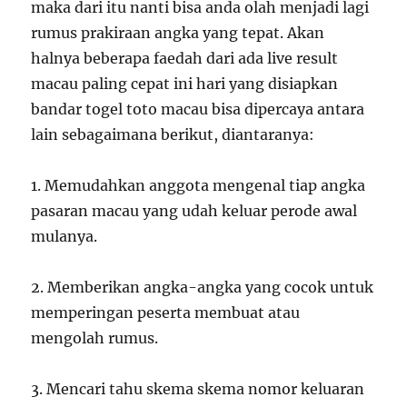
maka dari itu nanti bisa anda olah menjadi lagi
rumus prakiraan angka yang tepat. Akan
halnya beberapa faedah dari ada live result
macau paling cepat ini hari yang disiapkan
bandar togel toto macau bisa dipercaya antara
lain sebagaimana berikut, diantaranya:
1. Memudahkan anggota mengenal tiap angka
pasaran macau yang udah keluar perode awal
mulanya.
2. Memberikan angka-angka yang cocok untuk
memperingan peserta membuat atau
mengolah rumus.
3. Mencari tahu skema skema nomor keluaran