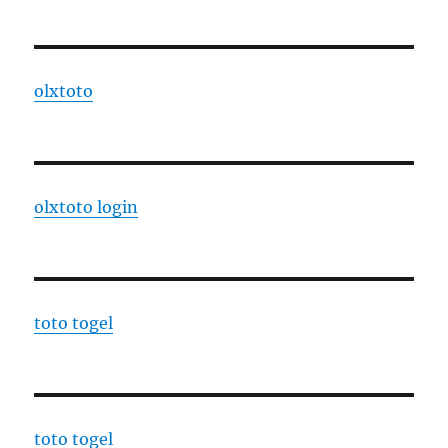
olxtoto
olxtoto login
toto togel
toto togel