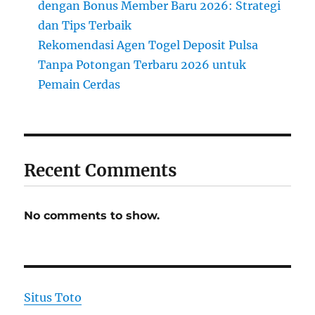
dengan Bonus Member Baru 2026: Strategi
dan Tips Terbaik
Rekomendasi Agen Togel Deposit Pulsa
Tanpa Potongan Terbaru 2026 untuk
Pemain Cerdas
Recent Comments
No comments to show.
Situs Toto