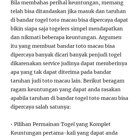
Bila membahas perihal keuntungan, memang
telah bisa ditandaskan jika masuk dan taruhan
di bandar togel toto macau bisa dipercaya dapat
bikin siapa saja togelers simpel mendapatkan
dan nikmati beberapa keuntungan. Argumen
itu yang membuat bandar toto macau bisa
dipercaya banyak dicari banyak penjudi togel
dikarenakan service judinya dapat memberinya
apa yang tak dapat diterima pada bandar
taruhan judi toto macau lain. Berikut beragam
ragam keuntungan yang dapat anda rasakan
apabila taruhan di bandar togel toto macau bisa
dipercaya salah satunya:
• Pilihan Permainan Togel yang Komplet
Keuntungan pertama-kali yang dapat anda