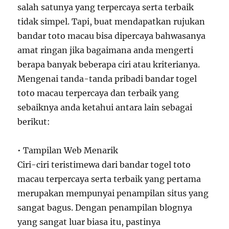
salah satunya yang terpercaya serta terbaik
tidak simpel. Tapi, buat mendapatkan rujukan
bandar toto macau bisa dipercaya bahwasanya
amat ringan jika bagaimana anda mengerti
berapa banyak beberapa ciri atau kriterianya.
Mengenai tanda-tanda pribadi bandar togel
toto macau terpercaya dan terbaik yang
sebaiknya anda ketahui antara lain sebagai
berikut:
• Tampilan Web Menarik
Ciri-ciri teristimewa dari bandar togel toto
macau terpercaya serta terbaik yang pertama
merupakan mempunyai penampilan situs yang
sangat bagus. Dengan penampilan blognya
yang sangat luar biasa itu, pastinya