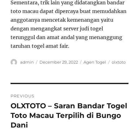
Sementara, trik lain yang didatangkan bandar
toto macau dapat dipercaya buat memudahkan
anggotanya mencetak kemenangan yaitu
dengan mengangkat server judi togel
terunggul dan amat andal yang menanggung
taruhan togel amat fair.
Author
Posted
Categories
Tags
admin
December 29, 2022
Agen Togel
olxtoto
on
Post
PREVIOUS
navigation
OLXTOTO – Saran Bandar Togel
Previous
post:
Toto Macau Terpilih di Bungo
Dani