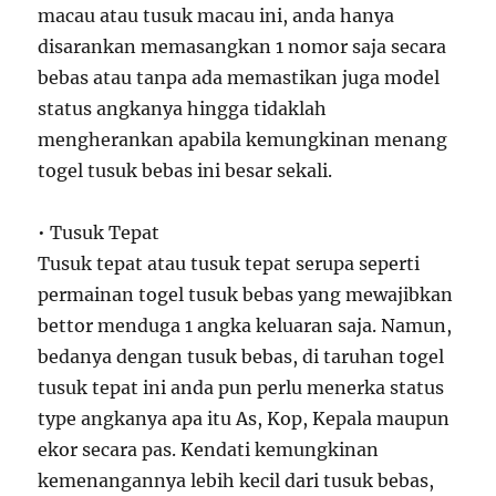
macau atau tusuk macau ini, anda hanya
disarankan memasangkan 1 nomor saja secara
bebas atau tanpa ada memastikan juga model
status angkanya hingga tidaklah
mengherankan apabila kemungkinan menang
togel tusuk bebas ini besar sekali.
• Tusuk Tepat
Tusuk tepat atau tusuk tepat serupa seperti
permainan togel tusuk bebas yang mewajibkan
bettor menduga 1 angka keluaran saja. Namun,
bedanya dengan tusuk bebas, di taruhan togel
tusuk tepat ini anda pun perlu menerka status
type angkanya apa itu As, Kop, Kepala maupun
ekor secara pas. Kendati kemungkinan
kemenangannya lebih kecil dari tusuk bebas,