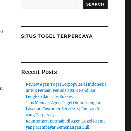
SEARCH
pa
SITUS TOGEL TERPERCAYA
Recent Posts
Review Agen Togel Terpopuler di Indonesia
a
untuk Pemain Pemula 2026: Panduan
Lengkap dan Tips Sukses
Tips Mencari Agen Togel Online dengan
Layanan Customer Service 24 Jam 2026
yang Terpercaya
Keuntungan Bermain di Agen Togel Resmi
yang Membayar Kemenangan Full: