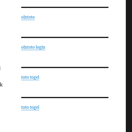
olxtoto
olxtoto login
l
toto togel
ik
toto togel