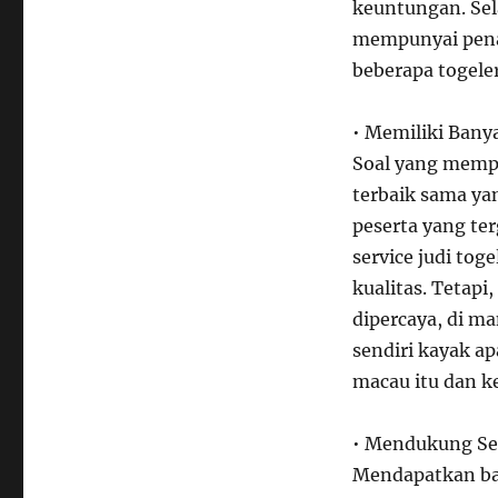
keuntungan. Sel
mempunyai pena
beberapa togele
• Memiliki Bany
Soal yang mempe
terbaik sama ya
peserta yang te
service judi to
kualitas. Tetapi
dipercaya, di m
sendiri kayak a
macau itu dan k
• Mendukung Se
Mendapatkan ban