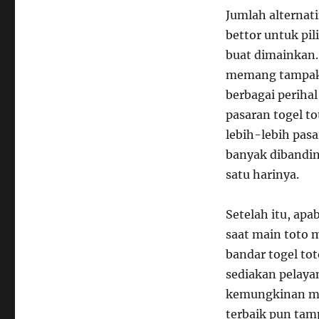
Jumlah alternat
bettor untuk pil
buat dimainkan.
memang tampak 
berbagai periha
pasaran togel t
lebih-lebih pas
banyak dibandin
satu harinya.
Setelah itu, apa
saat main toto 
bandar togel tot
sediakan pelaya
kemungkinan men
terbaik pun tam