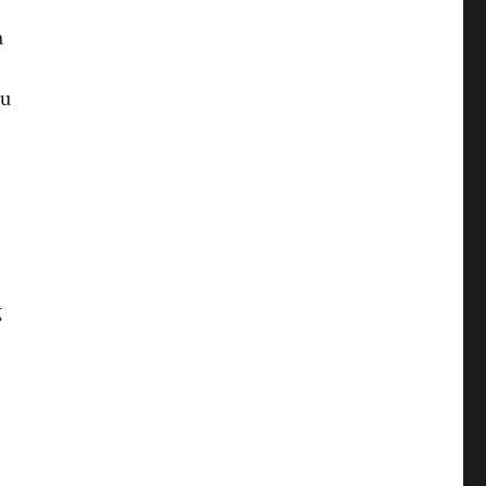
a
tu
g