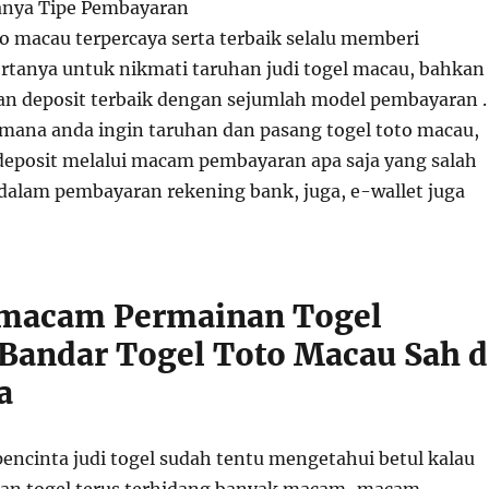
anya Tipe Pembayaran
o macau terpercaya serta terbaik selalu memberi
rtanya untuk nikmati taruhan judi togel macau, bahkan
an deposit terbaik dengan sejumlah model pembayaran .
imana anda ingin taruhan dan pasang togel toto macau,
 deposit melalui macam pembayaran apa saja yang salah
 dalam pembayaran rekening bank, juga, e-wallet juga
acam Permainan Togel
Bandar Togel Toto Macau Sah d
a
pencinta judi togel sudah tentu mengetahui betul kalau