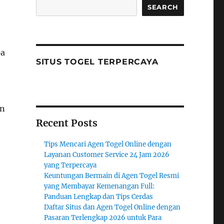
SEARCH
pa
SITUS TOGEL TERPERCAYA
an
Recent Posts
Tips Mencari Agen Togel Online dengan
Layanan Customer Service 24 Jam 2026
yang Terpercaya
Keuntungan Bermain di Agen Togel Resmi
yang Membayar Kemenangan Full:
Panduan Lengkap dan Tips Cerdas
Daftar Situs dan Agen Togel Online dengan
Pasaran Terlengkap 2026 untuk Para