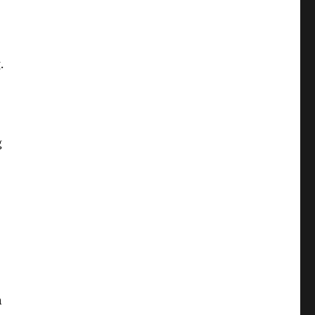
.
g
n