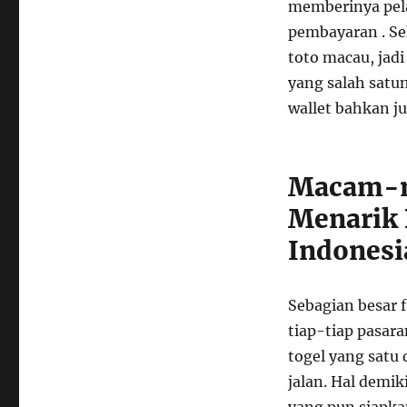
memberinya pel
pembayaran . Se
toto macau, jadi
yang salah satu
wallet bahkan ju
Macam-m
Menarik 
Indonesi
Sebagian besar 
tiap-tiap pasar
togel yang satu 
jalan. Hal demi