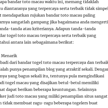
rapa bandar toto macau waktu ini, memang tidaklah
atu diantaranya yang terpercaya serta terbaik tidak simpel
at mendapatkan rujukan bandar toto macau paling
arnya sangatlah gampang jika bagaimana anda mengert
anda-tanda atau kriterianya. Adapun tanda-tanda
ar togel toto macau terpercaya serta terbaik yang
tahui antara lain sebagaimana berikut:
s Menarik
badi dari bandar togel toto macau terpercaya dan terbai
alah punya penampilan blog yang atraktif sekali. Denga
ya yang bagus sekali itu, tentunya pula mengindikasi
udi togel macau yang disajikan betul-betul memiliki
amat dapat berikan beberapa keuntungan. Selainnya
oker judi toto macau yang miliki penampilan situs sangat
an tidak membuat ragu-ragu beberapa togelers buat