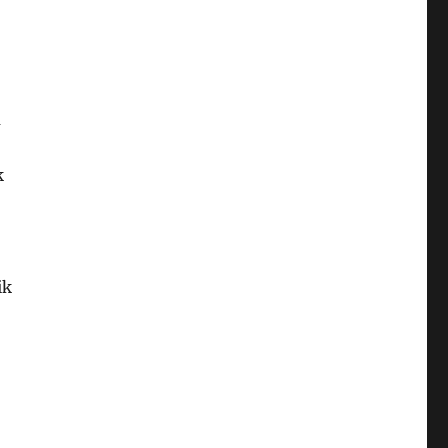
a
k
ik