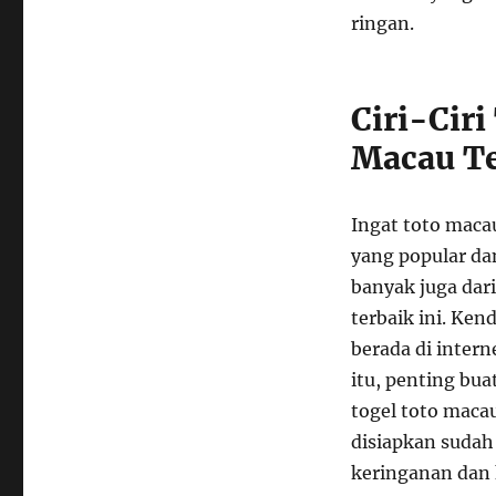
ringan.
Ciri-Cir
Macau Te
Ingat toto macau
yang popular da
banyak juga dar
terbaik ini. Ke
berada di intern
itu, penting bu
togel toto maca
disiapkan sudah
keringanan dan