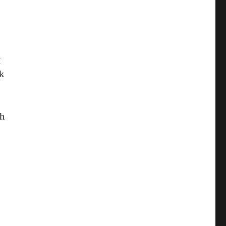
g
k
ah