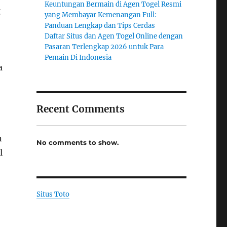
Keuntungan Bermain di Agen Togel Resmi
g
yang Membayar Kemenangan Full:
Panduan Lengkap dan Tips Cerdas
Daftar Situs dan Agen Togel Online dengan
Pasaran Terlengkap 2026 untuk Para
Pemain Di Indonesia
a
Recent Comments
n
No comments to show.
l
Situs Toto