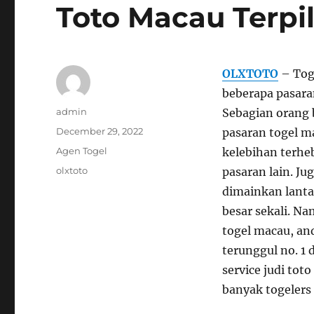
Toto Macau Terpi
OLXTOTO
– Toge
beberapa pasaran
Author
admin
Sebagian orang b
Posted
December 29, 2022
pasaran togel m
on
Categories
Agen Togel
kelebihan terhe
Tags
olxtoto
pasaran lain. Ju
dimainkan lant
besar sekali. 
togel macau, an
terunggul no. 1 
service judi to
banyak togelers 