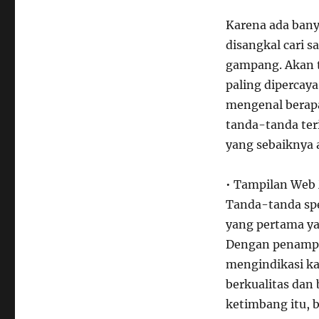
Karena ada bany
disangkal cari s
gampang. Akan t
paling dipercay
mengenal berapa
tanda-tanda ter
yang sebaiknya a
• Tampilan Web
Tanda-tanda spes
yang pertama ya
Dengan penampak
mengindikasi kal
berkualitas dan
ketimbang itu, 