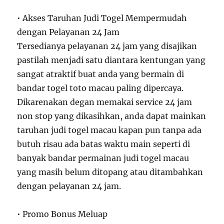
• Akses Taruhan Judi Togel Mempermudah
dengan Pelayanan 24 Jam
Tersedianya pelayanan 24 jam yang disajikan
pastilah menjadi satu diantara kentungan yang
sangat atraktif buat anda yang bermain di
bandar togel toto macau paling dipercaya.
Dikarenakan degan memakai service 24 jam
non stop yang dikasihkan, anda dapat mainkan
taruhan judi togel macau kapan pun tanpa ada
butuh risau ada batas waktu main seperti di
banyak bandar permainan judi togel macau
yang masih belum ditopang atau ditambahkan
dengan pelayanan 24 jam.
• Promo Bonus Meluap