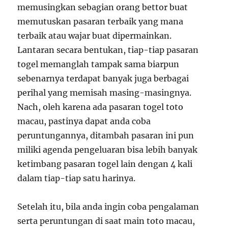
memusingkan sebagian orang bettor buat
memutuskan pasaran terbaik yang mana
terbaik atau wajar buat dipermainkan.
Lantaran secara bentukan, tiap-tiap pasaran
togel memanglah tampak sama biarpun
sebenarnya terdapat banyak juga berbagai
perihal yang memisah masing-masingnya.
Nach, oleh karena ada pasaran togel toto
macau, pastinya dapat anda coba
peruntungannya, ditambah pasaran ini pun
miliki agenda pengeluaran bisa lebih banyak
ketimbang pasaran togel lain dengan 4 kali
dalam tiap-tiap satu harinya.
Setelah itu, bila anda ingin coba pengalaman
serta peruntungan di saat main toto macau,