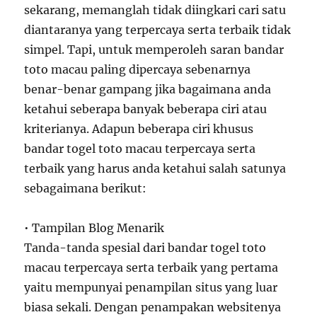
sekarang, memanglah tidak diingkari cari satu
diantaranya yang terpercaya serta terbaik tidak
simpel. Tapi, untuk memperoleh saran bandar
toto macau paling dipercaya sebenarnya
benar-benar gampang jika bagaimana anda
ketahui seberapa banyak beberapa ciri atau
kriterianya. Adapun beberapa ciri khusus
bandar togel toto macau terpercaya serta
terbaik yang harus anda ketahui salah satunya
sebagaimana berikut:
• Tampilan Blog Menarik
Tanda-tanda spesial dari bandar togel toto
macau terpercaya serta terbaik yang pertama
yaitu mempunyai penampilan situs yang luar
biasa sekali. Dengan penampakan websitenya