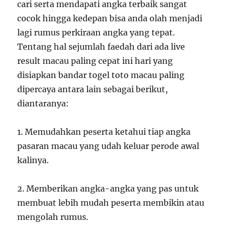
cari serta mendapati angka terbaik sangat
cocok hingga kedepan bisa anda olah menjadi
lagi rumus perkiraan angka yang tepat.
Tentang hal sejumlah faedah dari ada live
result macau paling cepat ini hari yang
disiapkan bandar togel toto macau paling
dipercaya antara lain sebagai berikut,
diantaranya:
1. Memudahkan peserta ketahui tiap angka
pasaran macau yang udah keluar perode awal
kalinya.
2. Memberikan angka-angka yang pas untuk
membuat lebih mudah peserta membikin atau
mengolah rumus.