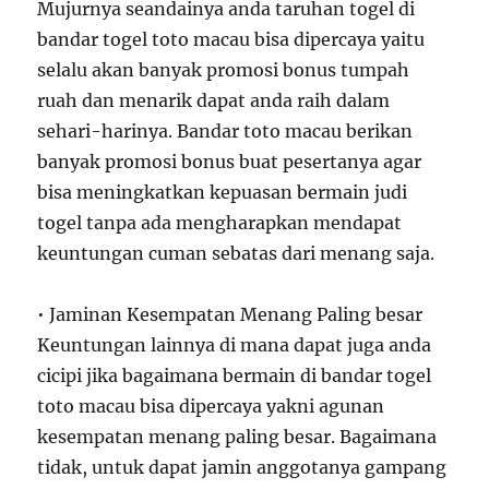
Mujurnya seandainya anda taruhan togel di
bandar togel toto macau bisa dipercaya yaitu
selalu akan banyak promosi bonus tumpah
ruah dan menarik dapat anda raih dalam
sehari-harinya. Bandar toto macau berikan
banyak promosi bonus buat pesertanya agar
bisa meningkatkan kepuasan bermain judi
togel tanpa ada mengharapkan mendapat
keuntungan cuman sebatas dari menang saja.
• Jaminan Kesempatan Menang Paling besar
Keuntungan lainnya di mana dapat juga anda
cicipi jika bagaimana bermain di bandar togel
toto macau bisa dipercaya yakni agunan
kesempatan menang paling besar. Bagaimana
tidak, untuk dapat jamin anggotanya gampang