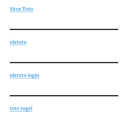
Situs Toto
olxtoto
olxtoto login
toto togel