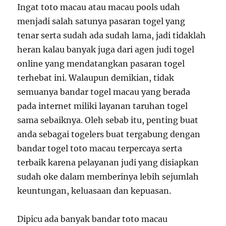
Ingat toto macau atau macau pools udah
menjadi salah satunya pasaran togel yang
tenar serta sudah ada sudah lama, jadi tidaklah
heran kalau banyak juga dari agen judi togel
online yang mendatangkan pasaran togel
terhebat ini. Walaupun demikian, tidak
semuanya bandar togel macau yang berada
pada internet miliki layanan taruhan togel
sama sebaiknya. Oleh sebab itu, penting buat
anda sebagai togelers buat tergabung dengan
bandar togel toto macau terpercaya serta
terbaik karena pelayanan judi yang disiapkan
sudah oke dalam memberinya lebih sejumlah
keuntungan, keluasaan dan kepuasan.
Dipicu ada banyak bandar toto macau