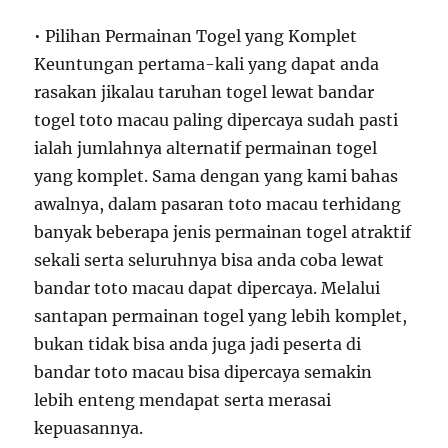
• Pilihan Permainan Togel yang Komplet
Keuntungan pertama-kali yang dapat anda
rasakan jikalau taruhan togel lewat bandar
togel toto macau paling dipercaya sudah pasti
ialah jumlahnya alternatif permainan togel
yang komplet. Sama dengan yang kami bahas
awalnya, dalam pasaran toto macau terhidang
banyak beberapa jenis permainan togel atraktif
sekali serta seluruhnya bisa anda coba lewat
bandar toto macau dapat dipercaya. Melalui
santapan permainan togel yang lebih komplet,
bukan tidak bisa anda juga jadi peserta di
bandar toto macau bisa dipercaya semakin
lebih enteng mendapat serta merasai
kepuasannya.