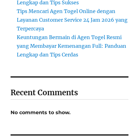
Lengkap dan Tips Sukses
Tips Mencari Agen Togel Online dengan
Layanan Customer Service 24 Jam 2026 yang
Terpercaya
Keuntungan Bermain di Agen Togel Resmi
yang Membayar Kemenangan Full: Panduan
Lengkap dan Tips Cerdas
Recent Comments
No comments to show.