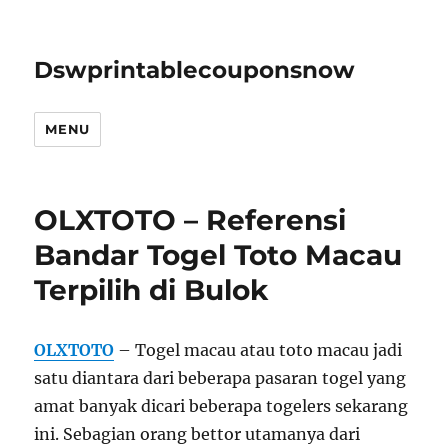
Dswprintablecouponsnow
MENU
OLXTOTO – Referensi
Bandar Togel Toto Macau
Terpilih di Bulok
OLXTOTO
– Togel macau atau toto macau jadi
satu diantara dari beberapa pasaran togel yang
amat banyak dicari beberapa togelers sekarang
ini. Sebagian orang bettor utamanya dari