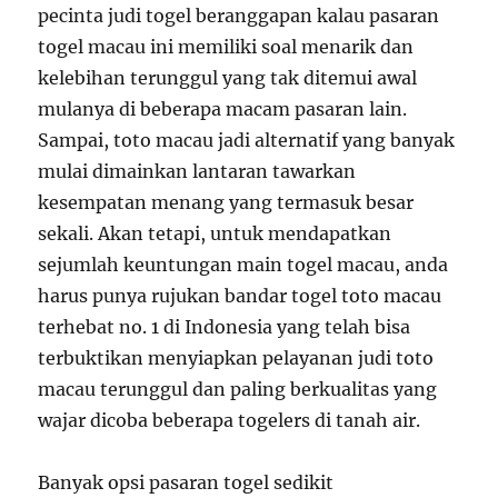
pecinta judi togel beranggapan kalau pasaran
togel macau ini memiliki soal menarik dan
kelebihan terunggul yang tak ditemui awal
mulanya di beberapa macam pasaran lain.
Sampai, toto macau jadi alternatif yang banyak
mulai dimainkan lantaran tawarkan
kesempatan menang yang termasuk besar
sekali. Akan tetapi, untuk mendapatkan
sejumlah keuntungan main togel macau, anda
harus punya rujukan bandar togel toto macau
terhebat no. 1 di Indonesia yang telah bisa
terbuktikan menyiapkan pelayanan judi toto
macau terunggul dan paling berkualitas yang
wajar dicoba beberapa togelers di tanah air.
Banyak opsi pasaran togel sedikit