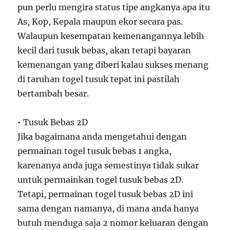
pun perlu mengira status tipe angkanya apa itu
As, Kop, Kepala maupun ekor secara pas.
Walaupun kesempatan kemenangannya lebih
kecil dari tusuk bebas, akan tetapi bayaran
kemenangan yang diberi kalau sukses menang
di taruhan togel tusuk tepat ini pastilah
bertambah besar.
• Tusuk Bebas 2D
Jika bagaimana anda mengetahui dengan
permainan togel tusuk bebas 1 angka,
karenanya anda juga semestinya tidak sukar
untuk permainkan togel tusuk bebas 2D.
Tetapi, permainan togel tusuk bebas 2D ini
sama dengan namanya, di mana anda hanya
butuh menduga saja 2 nomor keluaran dengan