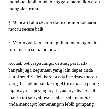
membuat lebih mudah anggota membikin atau
mengolah rumus.
3. Mencari tahu skema skema nomor keluaran
macau secara baik.
4. Meningkatkan kemungkinan menang main
toto macau semakin besar.
Kecuali beberapa fungsi di atas, pasti ada
banyak juga kegunaan yang lain dapat anda
alami sendiri oleh karena ada live draw macau
yang disiapkan bandar togel toto macau paling
dipercaya. Tapi yang nyata, adanya live result
macau ini selayaknya tidak susah membuat
anda mencapai kemenangan lebih gampang