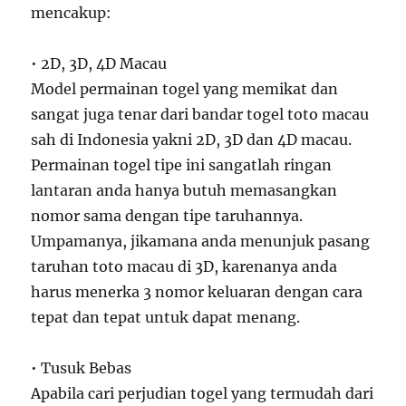
mencakup:
• 2D, 3D, 4D Macau
Model permainan togel yang memikat dan
sangat juga tenar dari bandar togel toto macau
sah di Indonesia yakni 2D, 3D dan 4D macau.
Permainan togel tipe ini sangatlah ringan
lantaran anda hanya butuh memasangkan
nomor sama dengan tipe taruhannya.
Umpamanya, jikamana anda menunjuk pasang
taruhan toto macau di 3D, karenanya anda
harus menerka 3 nomor keluaran dengan cara
tepat dan tepat untuk dapat menang.
• Tusuk Bebas
Apabila cari perjudian togel yang termudah dari