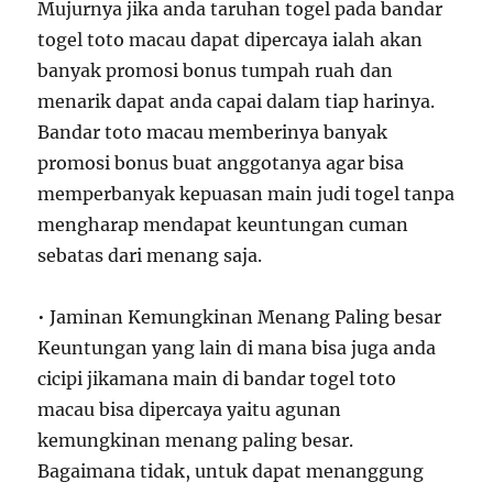
Mujurnya jika anda taruhan togel pada bandar
togel toto macau dapat dipercaya ialah akan
banyak promosi bonus tumpah ruah dan
menarik dapat anda capai dalam tiap harinya.
Bandar toto macau memberinya banyak
promosi bonus buat anggotanya agar bisa
memperbanyak kepuasan main judi togel tanpa
mengharap mendapat keuntungan cuman
sebatas dari menang saja.
• Jaminan Kemungkinan Menang Paling besar
Keuntungan yang lain di mana bisa juga anda
cicipi jikamana main di bandar togel toto
macau bisa dipercaya yaitu agunan
kemungkinan menang paling besar.
Bagaimana tidak, untuk dapat menanggung