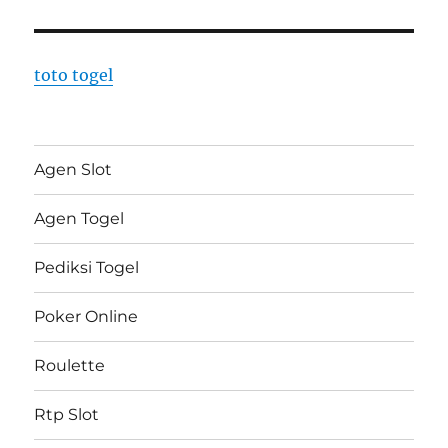
toto togel
Agen Slot
Agen Togel
Pediksi Togel
Poker Online
Roulette
Rtp Slot