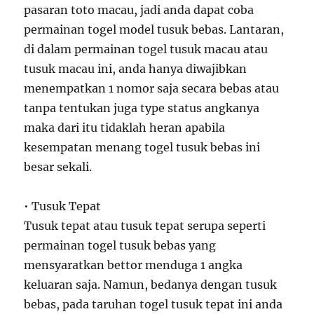
pasaran toto macau, jadi anda dapat coba
permainan togel model tusuk bebas. Lantaran,
di dalam permainan togel tusuk macau atau
tusuk macau ini, anda hanya diwajibkan
menempatkan 1 nomor saja secara bebas atau
tanpa tentukan juga type status angkanya
maka dari itu tidaklah heran apabila
kesempatan menang togel tusuk bebas ini
besar sekali.
• Tusuk Tepat
Tusuk tepat atau tusuk tepat serupa seperti
permainan togel tusuk bebas yang
mensyaratkan bettor menduga 1 angka
keluaran saja. Namun, bedanya dengan tusuk
bebas, pada taruhan togel tusuk tepat ini anda