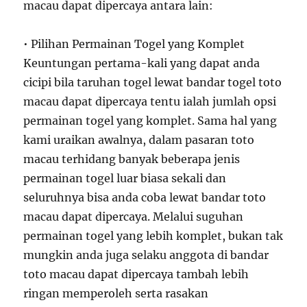
macau dapat dipercaya antara lain:
• Pilihan Permainan Togel yang Komplet
Keuntungan pertama-kali yang dapat anda
cicipi bila taruhan togel lewat bandar togel toto
macau dapat dipercaya tentu ialah jumlah opsi
permainan togel yang komplet. Sama hal yang
kami uraikan awalnya, dalam pasaran toto
macau terhidang banyak beberapa jenis
permainan togel luar biasa sekali dan
seluruhnya bisa anda coba lewat bandar toto
macau dapat dipercaya. Melalui suguhan
permainan togel yang lebih komplet, bukan tak
mungkin anda juga selaku anggota di bandar
toto macau dapat dipercaya tambah lebih
ringan memperoleh serta rasakan