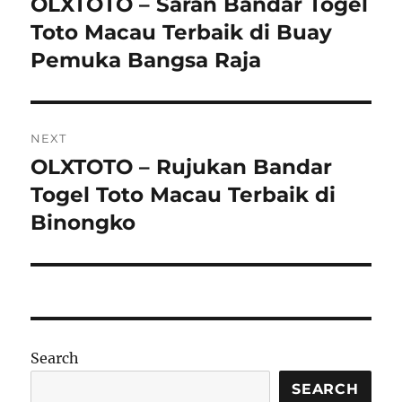
OLXTOTO – Saran Bandar Togel
Previous
post:
Toto Macau Terbaik di Buay
Pemuka Bangsa Raja
NEXT
OLXTOTO – Rujukan Bandar
Next
post:
Togel Toto Macau Terbaik di
Binongko
Search
SEARCH