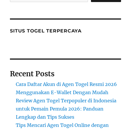
SITUS TOGEL TERPERCAYA
Recent Posts
Cara Daftar Akun di Agen Togel Resmi 2026
Menggunakan E-Wallet Dengan Mudah
Review Agen Togel Terpopuler di Indonesia
untuk Pemain Pemula 2026: Panduan
Lengkap dan Tips Sukses
Tips Mencari Agen Togel Online dengan