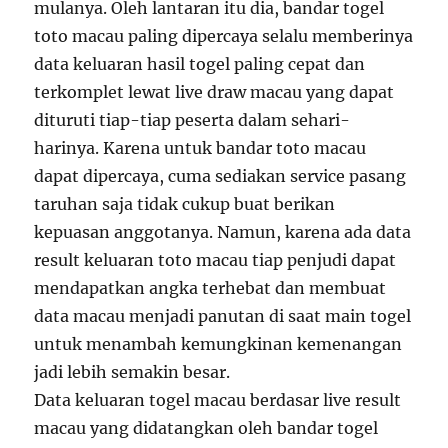
mulanya. Oleh lantaran itu dia, bandar togel
toto macau paling dipercaya selalu memberinya
data keluaran hasil togel paling cepat dan
terkomplet lewat live draw macau yang dapat
dituruti tiap-tiap peserta dalam sehari-
harinya. Karena untuk bandar toto macau
dapat dipercaya, cuma sediakan service pasang
taruhan saja tidak cukup buat berikan
kepuasan anggotanya. Namun, karena ada data
result keluaran toto macau tiap penjudi dapat
mendapatkan angka terhebat dan membuat
data macau menjadi panutan di saat main togel
untuk menambah kemungkinan kemenangan
jadi lebih semakin besar.
Data keluaran togel macau berdasar live result
macau yang didatangkan oleh bandar togel