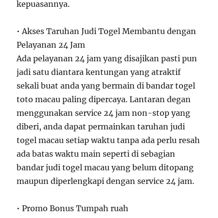
kepuasannya.
• Akses Taruhan Judi Togel Membantu dengan
Pelayanan 24 Jam
Ada pelayanan 24 jam yang disajikan pasti pun
jadi satu diantara kentungan yang atraktif
sekali buat anda yang bermain di bandar togel
toto macau paling dipercaya. Lantaran degan
menggunakan service 24 jam non-stop yang
diberi, anda dapat permainkan taruhan judi
togel macau setiap waktu tanpa ada perlu resah
ada batas waktu main seperti di sebagian
bandar judi togel macau yang belum ditopang
maupun diperlengkapi dengan service 24 jam.
• Promo Bonus Tumpah ruah