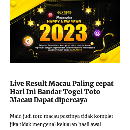
Live Result Macau Paling cepat
Hari Ini Bandar Togel Toto
Macau Dapat dipercaya
Main judi toto macau pastinya tidak komplet
jika tidak mengenal keluaran hasil awal