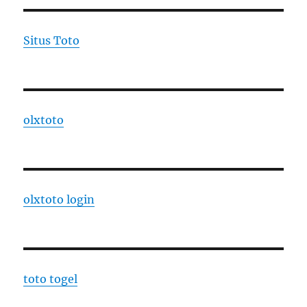
Situs Toto
olxtoto
olxtoto login
toto togel