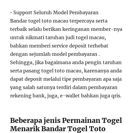
• Support Seluruh Model Pembayaran
Bandar togel toto macau terpercaya serta
terbaik selalu berikan keringanan member-nya
untuk nikmati taruhan judi togel macau,
bahkan memberi service deposit terhebat
dengan sejumlah model pembayaran .
Sehingga, jika bagaimana anda pengin taruhan
serta pasang togel toto macau, karenanya anda
dapat deposit melalui tipe pembayaran apa saja
yang salah satunya terdiri dalam pembayaran
rekening bank, juga, e-wallet bahkan juga qris.
Beberapa jenis Permainan Togel
Menarik Bandar Togel Toto