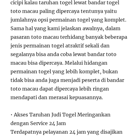
cicipi kalau taruhan togel lewat bandar togel
toto macau paling dipercaya tentunya yaitu
jumlahnya opsi permainan togel yang komplet.
Sama hal yang kami jelaskan awalnya, dalam
pasaran toto macau terhidang banyak beberapa
jenis permainan togel atraktif sekali dan
segalanya bisa anda coba lewat bandar toto
macau bisa dipercaya. Melalui hidangan
permainan togel yang lebih komplet, bukan
tidak bisa anda juga menjadi peserta di bandar
toto macau dapat dipercaya lebih ringan
mendapati dan merasai kepuasannya.
• Akses Taruhan Judi Togel Meringankan
dengan Service 24 Jam
Terdapatnya pelayanan 24 jam yang disajikan