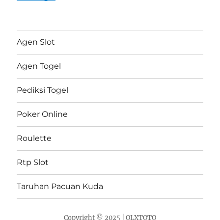
Agen Slot
Agen Togel
Pediksi Togel
Poker Online
Roulette
Rtp Slot
Taruhan Pacuan Kuda
Copyright © 2025 |
OLXTOTO