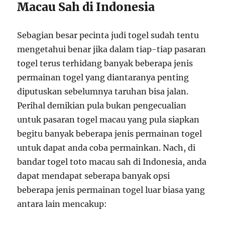
Macau Sah di Indonesia
Sebagian besar pecinta judi togel sudah tentu
mengetahui benar jika dalam tiap-tiap pasaran
togel terus terhidang banyak beberapa jenis
permainan togel yang diantaranya penting
diputuskan sebelumnya taruhan bisa jalan.
Perihal demikian pula bukan pengecualian
untuk pasaran togel macau yang pula siapkan
begitu banyak beberapa jenis permainan togel
untuk dapat anda coba permainkan. Nach, di
bandar togel toto macau sah di Indonesia, anda
dapat mendapat seberapa banyak opsi
beberapa jenis permainan togel luar biasa yang
antara lain mencakup: