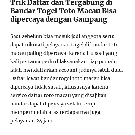
Trik Daftar dan Tergabung di
Bandar Togel Toto Macau Bisa
dipercaya dengan Gampang
Saat sebelum bisa masuk jadi anggota serta
dapat nikmati pelayanan togel di bandar toto
macau paling dipercaya, karena itu soal yang
kali pertama perlu dilaksanakan tiap pemain
ialah mendaftarkan account judinya lebih dulu.
Daftar lewat bandar togel toto macau bisa
dipercaya tidak susah, khususnya karena
service daftar toto macau yang disajikan
bandar dapat dipercaya selalu teruji
mempermudah atas terdapatnya juga
pelayanan 24 jam.