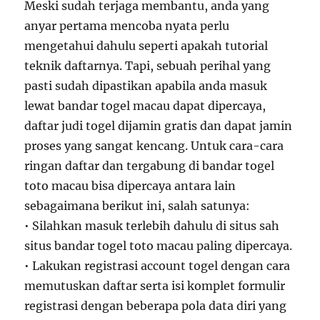
Meski sudah terjaga membantu, anda yang
anyar pertama mencoba nyata perlu
mengetahui dahulu seperti apakah tutorial
teknik daftarnya. Tapi, sebuah perihal yang
pasti sudah dipastikan apabila anda masuk
lewat bandar togel macau dapat dipercaya,
daftar judi togel dijamin gratis dan dapat jamin
proses yang sangat kencang. Untuk cara-cara
ringan daftar dan tergabung di bandar togel
toto macau bisa dipercaya antara lain
sebagaimana berikut ini, salah satunya:
• Silahkan masuk terlebih dahulu di situs sah
situs bandar togel toto macau paling dipercaya.
• Lakukan registrasi account togel dengan cara
memutuskan daftar serta isi komplet formulir
registrasi dengan beberapa pola data diri yang