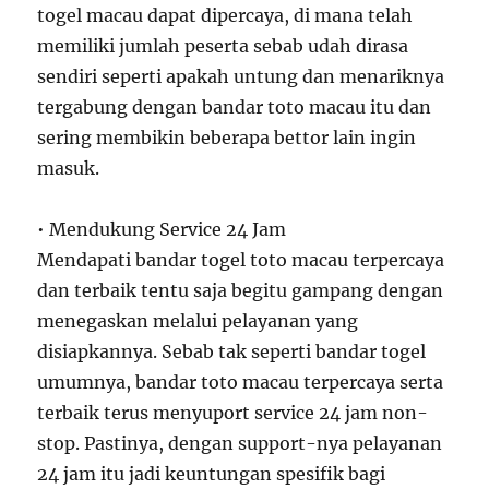
togel macau dapat dipercaya, di mana telah
memiliki jumlah peserta sebab udah dirasa
sendiri seperti apakah untung dan menariknya
tergabung dengan bandar toto macau itu dan
sering membikin beberapa bettor lain ingin
masuk.
• Mendukung Service 24 Jam
Mendapati bandar togel toto macau terpercaya
dan terbaik tentu saja begitu gampang dengan
menegaskan melalui pelayanan yang
disiapkannya. Sebab tak seperti bandar togel
umumnya, bandar toto macau terpercaya serta
terbaik terus menyuport service 24 jam non-
stop. Pastinya, dengan support-nya pelayanan
24 jam itu jadi keuntungan spesifik bagi