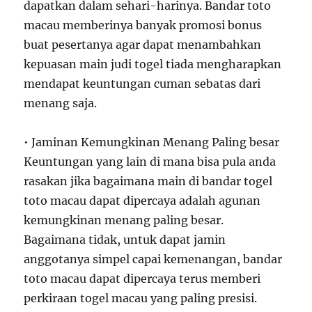
dapatkan dalam sehari-harinya. Bandar toto
macau memberinya banyak promosi bonus
buat pesertanya agar dapat menambahkan
kepuasan main judi togel tiada mengharapkan
mendapat keuntungan cuman sebatas dari
menang saja.
• Jaminan Kemungkinan Menang Paling besar
Keuntungan yang lain di mana bisa pula anda
rasakan jika bagaimana main di bandar togel
toto macau dapat dipercaya adalah agunan
kemungkinan menang paling besar.
Bagaimana tidak, untuk dapat jamin
anggotanya simpel capai kemenangan, bandar
toto macau dapat dipercaya terus memberi
perkiraan togel macau yang paling presisi.