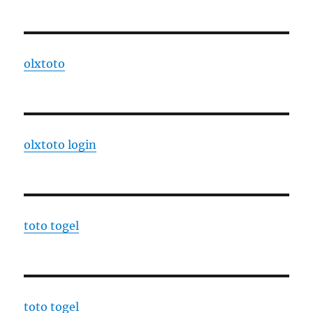
olxtoto
olxtoto login
toto togel
toto togel