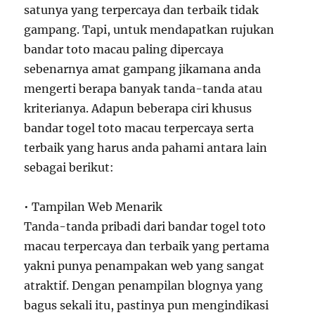
satunya yang terpercaya dan terbaik tidak
gampang. Tapi, untuk mendapatkan rujukan
bandar toto macau paling dipercaya
sebenarnya amat gampang jikamana anda
mengerti berapa banyak tanda-tanda atau
kriterianya. Adapun beberapa ciri khusus
bandar togel toto macau terpercaya serta
terbaik yang harus anda pahami antara lain
sebagai berikut:
• Tampilan Web Menarik
Tanda-tanda pribadi dari bandar togel toto
macau terpercaya dan terbaik yang pertama
yakni punya penampakan web yang sangat
atraktif. Dengan penampilan blognya yang
bagus sekali itu, pastinya pun mengindikasi