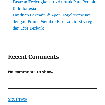
Pasaran Terlengkap 2026 untuk Para Pemain
Di Indonesia
Panduan Bermain di Agen Togel Terbesar
dengan Bonus Member Baru 2026: Strategi
dan Tips Terbaik
Recent Comments
No comments to show.
Situs Toto