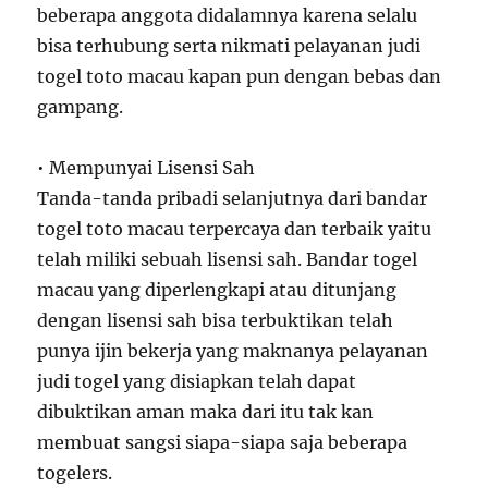
beberapa anggota didalamnya karena selalu
bisa terhubung serta nikmati pelayanan judi
togel toto macau kapan pun dengan bebas dan
gampang.
• Mempunyai Lisensi Sah
Tanda-tanda pribadi selanjutnya dari bandar
togel toto macau terpercaya dan terbaik yaitu
telah miliki sebuah lisensi sah. Bandar togel
macau yang diperlengkapi atau ditunjang
dengan lisensi sah bisa terbuktikan telah
punya ijin bekerja yang maknanya pelayanan
judi togel yang disiapkan telah dapat
dibuktikan aman maka dari itu tak kan
membuat sangsi siapa-siapa saja beberapa
togelers.