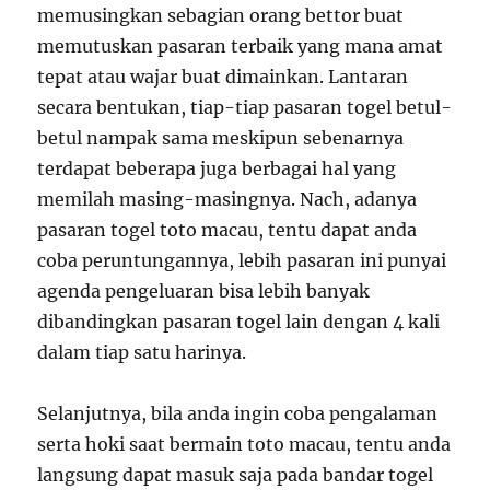
memusingkan sebagian orang bettor buat
memutuskan pasaran terbaik yang mana amat
tepat atau wajar buat dimainkan. Lantaran
secara bentukan, tiap-tiap pasaran togel betul-
betul nampak sama meskipun sebenarnya
terdapat beberapa juga berbagai hal yang
memilah masing-masingnya. Nach, adanya
pasaran togel toto macau, tentu dapat anda
coba peruntungannya, lebih pasaran ini punyai
agenda pengeluaran bisa lebih banyak
dibandingkan pasaran togel lain dengan 4 kali
dalam tiap satu harinya.
Selanjutnya, bila anda ingin coba pengalaman
serta hoki saat bermain toto macau, tentu anda
langsung dapat masuk saja pada bandar togel