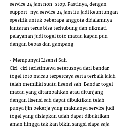
service 24 jam non-stop. Pastinya, dengan
support-nya service 24 jam itu jadi keuntungan
spesifik untuk beberapa anggota didalamnya
lantaran terus bisa terhubung dan nikmati
pelayanan judi togel toto macau kapan pun
dengan bebas dan gampang.
• Mempunyai Lisensi Sah
Ciri-ciri teristimewa seterusnya dari bandar
togel toto macau terpercaya serta terbaik ialah
telah memiliki suatu lisensi sah. Bandar togel
macau yang ditambahkan atau ditunjang
dengan lisensi sah dapat dibuktikan telah
punya ijin bekerja yang maknanya service judi
togel yang disiapkan udah dapat dibuktikan
aman hingga tak kan bikin sangsi siapa saja