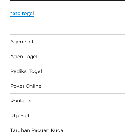
toto togel
Agen Slot
Agen Togel
Pediksi Togel
Poker Online
Roulette
Rtp Slot
Taruhan Pacuan Kuda