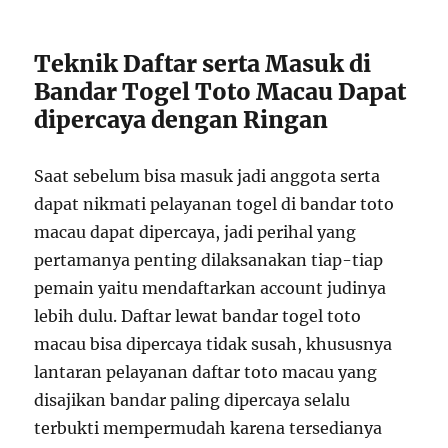
Teknik Daftar serta Masuk di
Bandar Togel Toto Macau Dapat
dipercaya dengan Ringan
Saat sebelum bisa masuk jadi anggota serta
dapat nikmati pelayanan togel di bandar toto
macau dapat dipercaya, jadi perihal yang
pertamanya penting dilaksanakan tiap-tiap
pemain yaitu mendaftarkan account judinya
lebih dulu. Daftar lewat bandar togel toto
macau bisa dipercaya tidak susah, khususnya
lantaran pelayanan daftar toto macau yang
disajikan bandar paling dipercaya selalu
terbukti mempermudah karena tersedianya