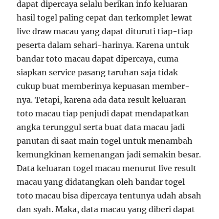
dapat dipercaya selalu berikan info keluaran
hasil togel paling cepat dan terkomplet lewat
live draw macau yang dapat dituruti tiap-tiap
peserta dalam sehari-harinya. Karena untuk
bandar toto macau dapat dipercaya, cuma
siapkan service pasang taruhan saja tidak
cukup buat memberinya kepuasan member-
nya. Tetapi, karena ada data result keluaran
toto macau tiap penjudi dapat mendapatkan
angka terunggul serta buat data macau jadi
panutan di saat main togel untuk menambah
kemungkinan kemenangan jadi semakin besar.
Data keluaran togel macau menurut live result
macau yang didatangkan oleh bandar togel
toto macau bisa dipercaya tentunya udah absah
dan syah. Maka, data macau yang diberi dapat