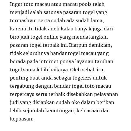
Ingat toto macau atau macau pools telah
menjadi salah satunya pasaran togel yang
termashyur serta sudah ada sudah lama,
karena itu tidak aneh kalau banyak juga dari
biro judi togel online yang mendatangkan
pasaran togel terbaik ini. Biarpun demikian,
tidak seluruhnya bandar togel macau yang
berada pada internet punya layanan taruhan
togel sama lebih baiknya. Oleh sebab itu,
penting buat anda sebagai togelers untuk
tergabung dengan bandar togel toto macau
terpercaya serta terbaik disebabkan pelayanan
judi yang disiapkan sudah oke dalam berikan
lebih sejumlah keuntungan, keluasaan dan
kepuasan.