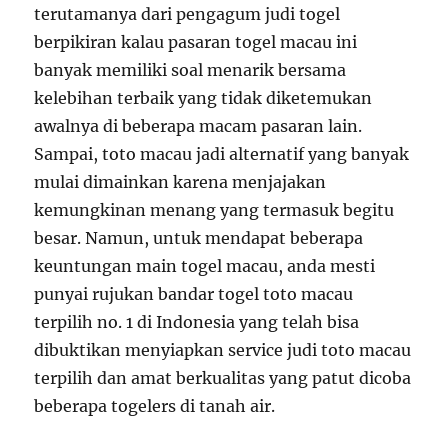
terutamanya dari pengagum judi togel
berpikiran kalau pasaran togel macau ini
banyak memiliki soal menarik bersama
kelebihan terbaik yang tidak diketemukan
awalnya di beberapa macam pasaran lain.
Sampai, toto macau jadi alternatif yang banyak
mulai dimainkan karena menjajakan
kemungkinan menang yang termasuk begitu
besar. Namun, untuk mendapat beberapa
keuntungan main togel macau, anda mesti
punyai rujukan bandar togel toto macau
terpilih no. 1 di Indonesia yang telah bisa
dibuktikan menyiapkan service judi toto macau
terpilih dan amat berkualitas yang patut dicoba
beberapa togelers di tanah air.