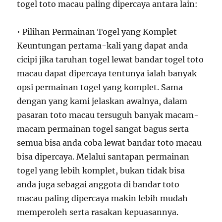
togel toto macau paling dipercaya antara lain:
• Pilihan Permainan Togel yang Komplet
Keuntungan pertama-kali yang dapat anda
cicipi jika taruhan togel lewat bandar togel toto
macau dapat dipercaya tentunya ialah banyak
opsi permainan togel yang komplet. Sama
dengan yang kami jelaskan awalnya, dalam
pasaran toto macau tersuguh banyak macam-
macam permainan togel sangat bagus serta
semua bisa anda coba lewat bandar toto macau
bisa dipercaya. Melalui santapan permainan
togel yang lebih komplet, bukan tidak bisa
anda juga sebagai anggota di bandar toto
macau paling dipercaya makin lebih mudah
memperoleh serta rasakan kepuasannya.