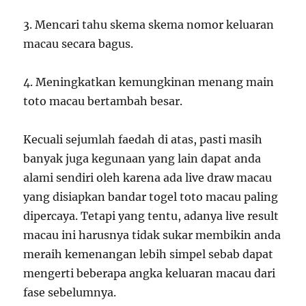
3. Mencari tahu skema skema nomor keluaran
macau secara bagus.
4. Meningkatkan kemungkinan menang main
toto macau bertambah besar.
Kecuali sejumlah faedah di atas, pasti masih
banyak juga kegunaan yang lain dapat anda
alami sendiri oleh karena ada live draw macau
yang disiapkan bandar togel toto macau paling
dipercaya. Tetapi yang tentu, adanya live result
macau ini harusnya tidak sukar membikin anda
meraih kemenangan lebih simpel sebab dapat
mengerti beberapa angka keluaran macau dari
fase sebelumnya.