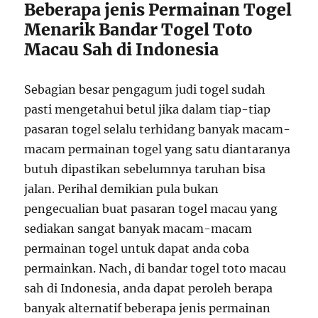
Beberapa jenis Permainan Togel
Menarik Bandar Togel Toto
Macau Sah di Indonesia
Sebagian besar pengagum judi togel sudah
pasti mengetahui betul jika dalam tiap-tiap
pasaran togel selalu terhidang banyak macam-
macam permainan togel yang satu diantaranya
butuh dipastikan sebelumnya taruhan bisa
jalan. Perihal demikian pula bukan
pengecualian buat pasaran togel macau yang
sediakan sangat banyak macam-macam
permainan togel untuk dapat anda coba
permainkan. Nach, di bandar togel toto macau
sah di Indonesia, anda dapat peroleh berapa
banyak alternatif beberapa jenis permainan