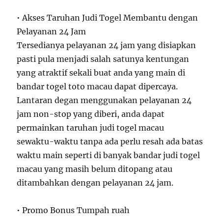
• Akses Taruhan Judi Togel Membantu dengan
Pelayanan 24 Jam
Tersedianya pelayanan 24 jam yang disiapkan
pasti pula menjadi salah satunya kentungan
yang atraktif sekali buat anda yang main di
bandar togel toto macau dapat dipercaya.
Lantaran degan menggunakan pelayanan 24
jam non-stop yang diberi, anda dapat
permainkan taruhan judi togel macau
sewaktu-waktu tanpa ada perlu resah ada batas
waktu main seperti di banyak bandar judi togel
macau yang masih belum ditopang atau
ditambahkan dengan pelayanan 24 jam.
• Promo Bonus Tumpah ruah