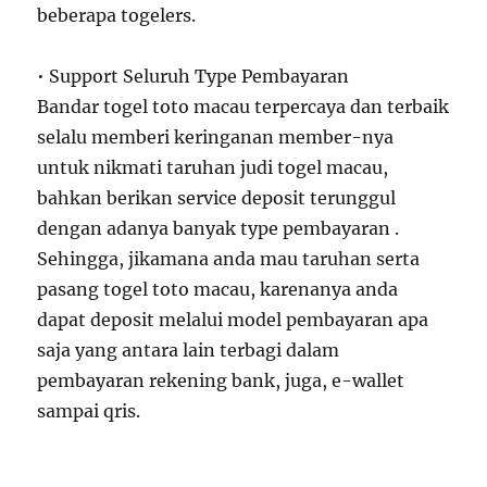
beberapa togelers.
• Support Seluruh Type Pembayaran
Bandar togel toto macau terpercaya dan terbaik
selalu memberi keringanan member-nya
untuk nikmati taruhan judi togel macau,
bahkan berikan service deposit terunggul
dengan adanya banyak type pembayaran .
Sehingga, jikamana anda mau taruhan serta
pasang togel toto macau, karenanya anda
dapat deposit melalui model pembayaran apa
saja yang antara lain terbagi dalam
pembayaran rekening bank, juga, e-wallet
sampai qris.