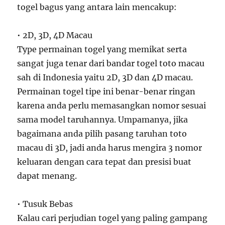
togel bagus yang antara lain mencakup:
• 2D, 3D, 4D Macau
Type permainan togel yang memikat serta
sangat juga tenar dari bandar togel toto macau
sah di Indonesia yaitu 2D, 3D dan 4D macau.
Permainan togel tipe ini benar-benar ringan
karena anda perlu memasangkan nomor sesuai
sama model taruhannya. Umpamanya, jika
bagaimana anda pilih pasang taruhan toto
macau di 3D, jadi anda harus mengira 3 nomor
keluaran dengan cara tepat dan presisi buat
dapat menang.
• Tusuk Bebas
Kalau cari perjudian togel yang paling gampang