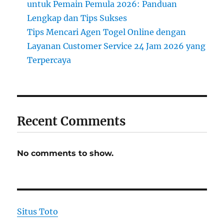
untuk Pemain Pemula 2026: Panduan
Lengkap dan Tips Sukses
Tips Mencari Agen Togel Online dengan
Layanan Customer Service 24 Jam 2026 yang
Terpercaya
Recent Comments
No comments to show.
Situs Toto