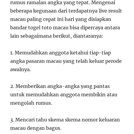
rumus ramalan angka yang tepat. Mengenai
beberapa kegunaan dari terdapatnya live result
macau paling cepat ini hari yang disiapkan
bandar togel toto macau bisa dipercaya antara
lain sebagaimana berikut, diantaranya:
1. Memudahkan anggota ketahui tiap-tiap
angka pasaran macau yang telah keluar perode
awalnya.
2. Memberikan angka-angka yang pantas
untuk memudahkan anggota membikin atau
mengolah rumus.
3. Mencari tahu skema skema nomor keluaran
macau dengan bagus.