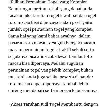
• Pilihan Permainan Togel yang Komplet
Keuntungan pertama-kali yang dapat anda
rasakan jika taruhan togel lewat bandar togel
toto macau bisa dipercaya sudah pasti yaitu
jumlah opsi permainan togel yang komplet.
Sama hal yang kami bahas awalnya, dalam
pasaran toto macau tersuguh banyak macam-
macam permainan togel atraktif sekali serta
segalanya bisa anda coba lewat bandar toto
macau bisa dipercaya. Melalui suguhan
permainan togel yang lebih komplet, bukan
mustahil anda juga selaku peserta di bandar
toto macau dapat dipercaya tambah lebih
enteng mendapati serta merasai kepuasannya.
• Akses Taruhan Judi Togel Membantu dengan