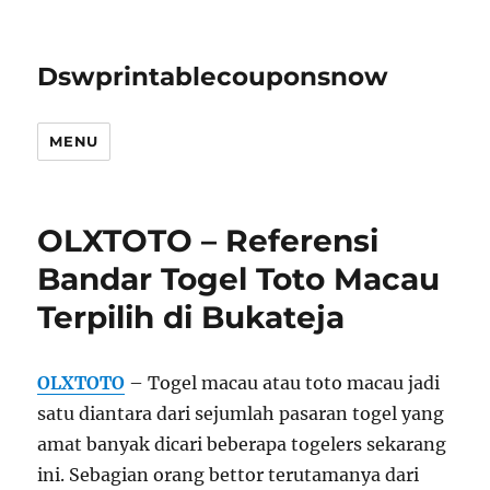
Dswprintablecouponsnow
MENU
OLXTOTO – Referensi
Bandar Togel Toto Macau
Terpilih di Bukateja
OLXTOTO
– Togel macau atau toto macau jadi
satu diantara dari sejumlah pasaran togel yang
amat banyak dicari beberapa togelers sekarang
ini. Sebagian orang bettor terutamanya dari