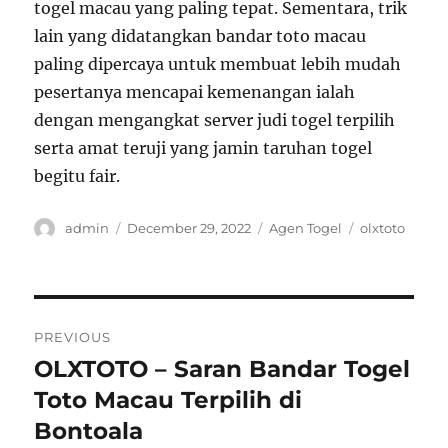
togel macau yang paling tepat. Sementara, trik
lain yang didatangkan bandar toto macau
paling dipercaya untuk membuat lebih mudah
pesertanya mencapai kemenangan ialah
dengan mengangkat server judi togel terpilih
serta amat teruji yang jamin taruhan togel
begitu fair.
Author
Posted
Categories
Tags
admin
December 29, 2022
Agen Togel
olxtoto
on
Post
PREVIOUS
navigation
OLXTOTO – Saran Bandar Togel
Previous
post:
Toto Macau Terpilih di
Bontoala