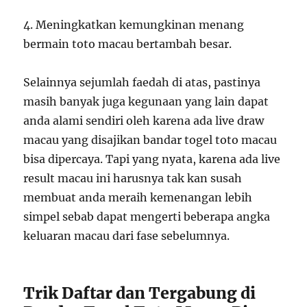
4. Meningkatkan kemungkinan menang
bermain toto macau bertambah besar.
Selainnya sejumlah faedah di atas, pastinya
masih banyak juga kegunaan yang lain dapat
anda alami sendiri oleh karena ada live draw
macau yang disajikan bandar togel toto macau
bisa dipercaya. Tapi yang nyata, karena ada live
result macau ini harusnya tak kan susah
membuat anda meraih kemenangan lebih
simpel sebab dapat mengerti beberapa angka
keluaran macau dari fase sebelumnya.
Trik Daftar dan Tergabung di