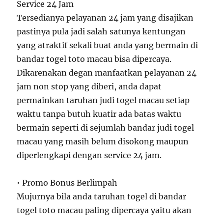
Service 24 Jam
Tersedianya pelayanan 24 jam yang disajikan
pastinya pula jadi salah satunya kentungan
yang atraktif sekali buat anda yang bermain di
bandar togel toto macau bisa dipercaya.
Dikarenakan degan manfaatkan pelayanan 24
jam non stop yang diberi, anda dapat
permainkan taruhan judi togel macau setiap
waktu tanpa butuh kuatir ada batas waktu
bermain seperti di sejumlah bandar judi togel
macau yang masih belum disokong maupun
diperlengkapi dengan service 24 jam.
• Promo Bonus Berlimpah
Mujurnya bila anda taruhan togel di bandar
togel toto macau paling dipercaya yaitu akan