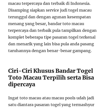
macau terpercaya dan terbaik di Indonesia.
Disamping siapkan service judi togel macau
terunggul dan dengan agunan kesempatan
menang yang besar, bandar toto macau
terpercaya dan terbaik pula tampilkan dengan
komplet beberapa tipe pasaran togel terkenal
dan menarik yang lain bisa pula anda pasang
taruhannya dengan benar-benar gampang.
Ciri-Ciri Khusus Bandar Togel
Toto Macau Terpilih serta Bisa
dipercaya
Ingat toto macau atau macau pools udah jadi
satu diantara pasaran togel yang termashyur