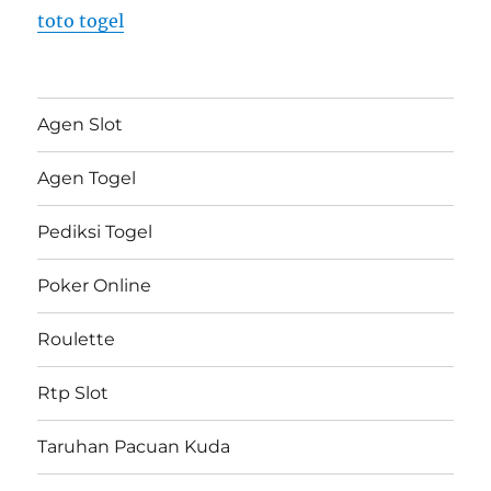
toto togel
Agen Slot
Agen Togel
Pediksi Togel
Poker Online
Roulette
Rtp Slot
Taruhan Pacuan Kuda