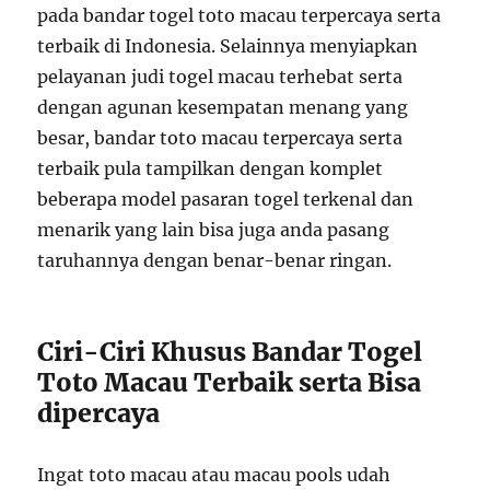
pada bandar togel toto macau terpercaya serta
terbaik di Indonesia. Selainnya menyiapkan
pelayanan judi togel macau terhebat serta
dengan agunan kesempatan menang yang
besar, bandar toto macau terpercaya serta
terbaik pula tampilkan dengan komplet
beberapa model pasaran togel terkenal dan
menarik yang lain bisa juga anda pasang
taruhannya dengan benar-benar ringan.
Ciri-Ciri Khusus Bandar Togel
Toto Macau Terbaik serta Bisa
dipercaya
Ingat toto macau atau macau pools udah