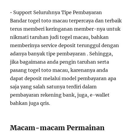
• Support Seluruhnya Tipe Pembayaran
Bandar togel toto macau terpercaya dan terbaik
terus memberi keringanan member-nya untuk
nikmati taruhan judi togel macau, bahkan
memberinya service deposit terunggul dengan
adanya banyak tipe pembayaran . Sehingga,
jika bagaimana anda pengin taruhan serta
pasang togel toto macau, karenanya anda
dapat deposit melalui model pembayaran apa
saja yang salah satunya terdiri dalam
pembayaran rekening bank, juga, e-wallet
bahkan juga qris.
Macam-macam Permainan