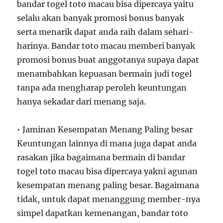
bandar togel toto macau bisa dipercaya yaitu
selalu akan banyak promosi bonus banyak
serta menarik dapat anda raih dalam sehari-
harinya. Bandar toto macau memberi banyak
promosi bonus buat anggotanya supaya dapat
menambahkan kepuasan bermain judi togel
tanpa ada mengharap peroleh keuntungan
hanya sekadar dari menang saja.
• Jaminan Kesempatan Menang Paling besar
Keuntungan lainnya di mana juga dapat anda
rasakan jika bagaimana bermain di bandar
togel toto macau bisa dipercaya yakni agunan
kesempatan menang paling besar. Bagaimana
tidak, untuk dapat menanggung member-nya
simpel dapatkan kemenangan, bandar toto