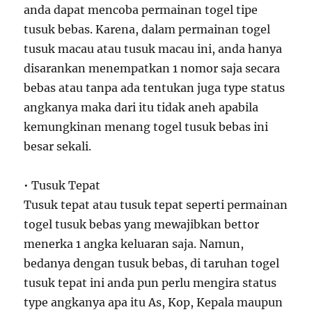
anda dapat mencoba permainan togel tipe
tusuk bebas. Karena, dalam permainan togel
tusuk macau atau tusuk macau ini, anda hanya
disarankan menempatkan 1 nomor saja secara
bebas atau tanpa ada tentukan juga type status
angkanya maka dari itu tidak aneh apabila
kemungkinan menang togel tusuk bebas ini
besar sekali.
• Tusuk Tepat
Tusuk tepat atau tusuk tepat seperti permainan
togel tusuk bebas yang mewajibkan bettor
menerka 1 angka keluaran saja. Namun,
bedanya dengan tusuk bebas, di taruhan togel
tusuk tepat ini anda pun perlu mengira status
type angkanya apa itu As, Kop, Kepala maupun