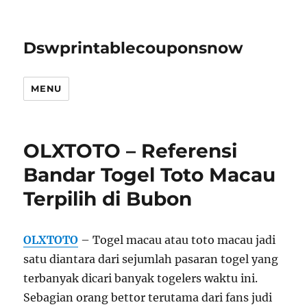
Dswprintablecouponsnow
MENU
OLXTOTO – Referensi
Bandar Togel Toto Macau
Terpilih di Bubon
OLXTOTO
– Togel macau atau toto macau jadi
satu diantara dari sejumlah pasaran togel yang
terbanyak dicari banyak togelers waktu ini.
Sebagian orang bettor terutama dari fans judi