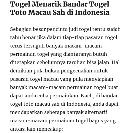
Togel Menarik Bandar Togel
Toto Macau Sah di Indonesia
Sebagian besar pencinta judi togel tentu sudah
tahu benar jika dalam tiap-tiap pasaran togel
terus tersuguh banyak macam-macam
permainan togel yang diantaranya butuh
ditetapkan sebelumnya taruhan bisa jalan. Hal
demikian pula bukan pengecualian untuk
pasaran togel macau yang pula menyiapkan
banyak macam-macam permainan togel buat
dapat anda coba permainkan. Nach, di bandar
togel toto macau sah di Indonesia, anda dapat
mendapatkan seberapa banyak alternatif
macam-macam permainan togel bagus yang
antara lain mencakup: