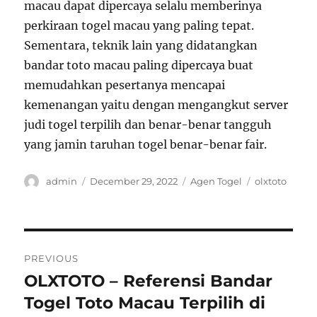
macau dapat dipercaya selalu memberinya
perkiraan togel macau yang paling tepat.
Sementara, teknik lain yang didatangkan
bandar toto macau paling dipercaya buat
memudahkan pesertanya mencapai
kemenangan yaitu dengan mengangkut server
judi togel terpilih dan benar-benar tangguh
yang jamin taruhan togel benar-benar fair.
Author
Posted
Categories
Tags
admin
December 29, 2022
Agen Togel
olxtoto
on
Post
PREVIOUS
navigation
OLXTOTO – Referensi Bandar
Previous
post:
Togel Toto Macau Terpilih di