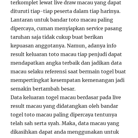
terkomplet lewat live draw macau yang dapat
dituruti tiap-tiap peserta dalam tiap harinya.
Lantaran untuk bandar toto macau paling
dipercaya, cuman menyiapkan service pasang
taruhan saja tidak cukup buat berikan
kepuasan anggotanya. Namun, adanya info
result keluaran toto macau tiap penjudi dapat
mendapatkan angka terbaik dan jadikan data
macau selaku referensi saat bermain togel buat
mempertingkat kesempatan kemenangan jadi
semakin bertambah besar.
Data keluaran togel macau berdasar pada live
result macau yang didatangkan oleh bandar
togel toto macau paling dipercaya tentunya
telah sah serta syah. Maka, data macau yang
dikasihkan dapat anda menggunakan untuk