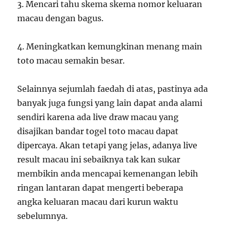
3. Mencari tahu skema skema nomor keluaran
macau dengan bagus.
4. Meningkatkan kemungkinan menang main
toto macau semakin besar.
Selainnya sejumlah faedah di atas, pastinya ada
banyak juga fungsi yang lain dapat anda alami
sendiri karena ada live draw macau yang
disajikan bandar togel toto macau dapat
dipercaya. Akan tetapi yang jelas, adanya live
result macau ini sebaiknya tak kan sukar
membikin anda mencapai kemenangan lebih
ringan lantaran dapat mengerti beberapa
angka keluaran macau dari kurun waktu
sebelumnya.