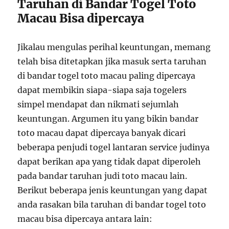
Taruhan di Bandar Togel Toto
Macau Bisa dipercaya
Jikalau mengulas perihal keuntungan, memang
telah bisa ditetapkan jika masuk serta taruhan
di bandar togel toto macau paling dipercaya
dapat membikin siapa-siapa saja togelers
simpel mendapat dan nikmati sejumlah
keuntungan. Argumen itu yang bikin bandar
toto macau dapat dipercaya banyak dicari
beberapa penjudi togel lantaran service judinya
dapat berikan apa yang tidak dapat diperoleh
pada bandar taruhan judi toto macau lain.
Berikut beberapa jenis keuntungan yang dapat
anda rasakan bila taruhan di bandar togel toto
macau bisa dipercaya antara lain: