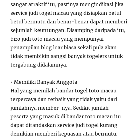
sangat atraktif itu, pastinya mengindikasi jika
service judi togel macau yang disiapkan betul-
betul bermutu dan benar-benar dapat memberi
sejumlah keuntungan. Disamping daripada itu,
biro judi toto macau yang mempunyai
penampilan blog luar biasa sekali pula akan
tidak membikin sangsi banyak togelers untuk
tergabung didalamnya.
• Memiliki Banyak Anggota
Hal yang memilah bandar togel toto macau
terpercaya dan terbaik yang tidak yaitu dari
jumlahnya member-nya. Sedikit jumlah
peserta yang masuk di bandar toto macau itu
dapat ditandaskan service judi togel kurang
demikian memberi kepuasan atau bermutu.