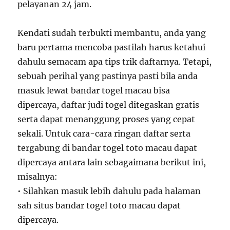
pelayanan 24 jam.
Kendati sudah terbukti membantu, anda yang
baru pertama mencoba pastilah harus ketahui
dahulu semacam apa tips trik daftarnya. Tetapi,
sebuah perihal yang pastinya pasti bila anda
masuk lewat bandar togel macau bisa
dipercaya, daftar judi togel ditegaskan gratis
serta dapat menanggung proses yang cepat
sekali. Untuk cara-cara ringan daftar serta
tergabung di bandar togel toto macau dapat
dipercaya antara lain sebagaimana berikut ini,
misalnya:
• Silahkan masuk lebih dahulu pada halaman
sah situs bandar togel toto macau dapat
dipercaya.